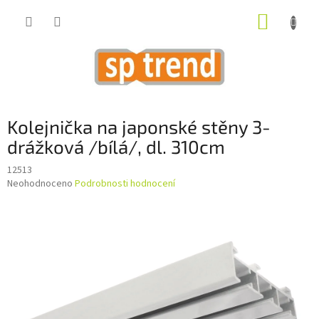
Přejít
NÁKUP
na
obsah
KOŠÍK
Kolejnička na japonské stěny 3-
drážková /bílá/, dl. 310cm
12513
Průměrné
Neohodnoceno
Podrobnosti hodnocení
hodnocení
produktu
je
0,0
z
5
hvězdiček.