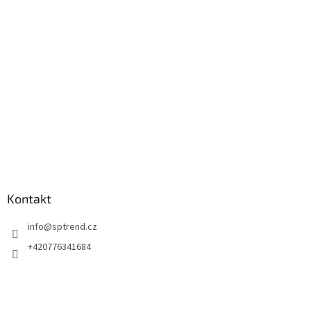
a
t
í
Kontakt
info
@
sptrend.cz
+420776341684