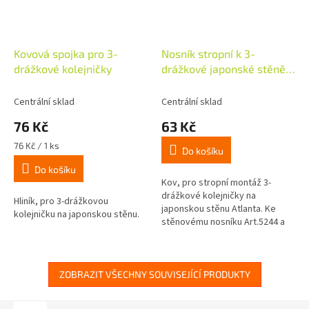
Kovová spojka pro 3-
Nosník stropní k 3-
drážkové kolejničky
drážkové japonské stěně,
2ks
Centrální sklad
Centrální sklad
76 Kč
63 Kč
Měrná
76 Kč / 1 ks
Do košíku
cena:
Do košíku
Kov, pro stropní montáž 3-
drážkové kolejničky na
Hliník, pro 3-drážkovou
japonskou stěnu Atlanta. Ke
kolejničku na japonskou stěnu.
stěnovému nosníku Art.5244 a
5254.
ZOBRAZIT VŠECHNY SOUVISEJÍCÍ PRODUKTY