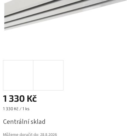
1 330 Kč
Měrná
1 330 Kč / 1 ks
cena:
Centrální sklad
Můžeme doručit do:
28.8.2026