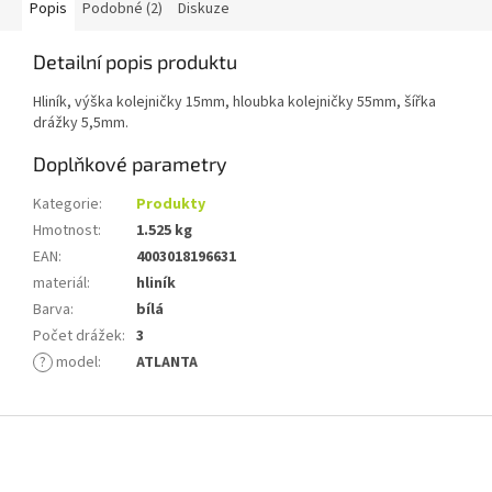
Popis
Podobné (2)
Diskuze
Detailní popis produktu
Hliník, výška kolejničky 15mm, hloubka kolejničky 55mm, šířka
drážky 5,5mm.
Doplňkové parametry
Kategorie
:
Produkty
Hmotnost
:
1.525 kg
EAN
:
4003018196631
materiál
:
hliník
Barva
:
bílá
Počet drážek
:
3
?
model
:
ATLANTA
Z
á
p