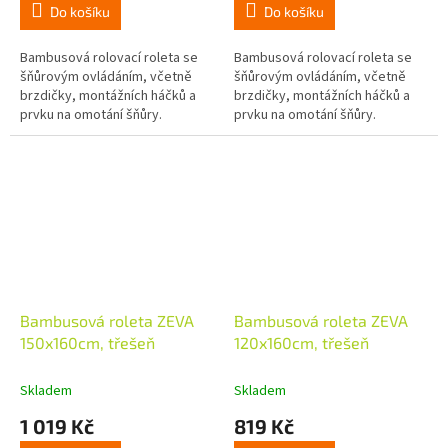
Do košíku
Do košíku
Bambusová rolovací roleta se
Bambusová rolovací roleta se
šňůrovým ovládáním, včetně
šňůrovým ovládáním, včetně
brzdičky, montážních háčků a
brzdičky, montážních háčků a
prvku na omotání šňůry.
prvku na omotání šňůry.
Bambusová roleta ZEVA
Bambusová roleta ZEVA
150x160cm, třešeň
120x160cm, třešeň
Skladem
Skladem
1 019 Kč
819 Kč