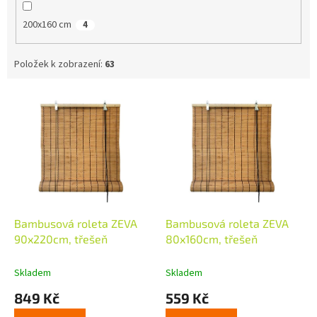
200x160 cm
4
Položek k zobrazení:
63
V
ý
p
i
s
p
r
o
d
Bambusová roleta ZEVA
Bambusová roleta ZEVA
u
90x220cm, třešeň
80x160cm, třešeň
k
t
Skladem
Skladem
ů
849 Kč
559 Kč