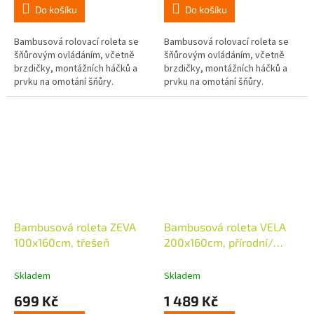
Do košíku
Do košíku
Bambusová rolovací roleta se
Bambusová rolovací roleta se
šňůrovým ovládáním, včetně
šňůrovým ovládáním, včetně
brzdičky, montážních háčků a
brzdičky, montážních háčků a
prvku na omotání šňůry.
prvku na omotání šňůry.
Bambusová roleta ZEVA
Bambusová roleta VELA
100x160cm, třešeň
200x160cm, přírodní/
černá
Skladem
Skladem
699 Kč
1 489 Kč