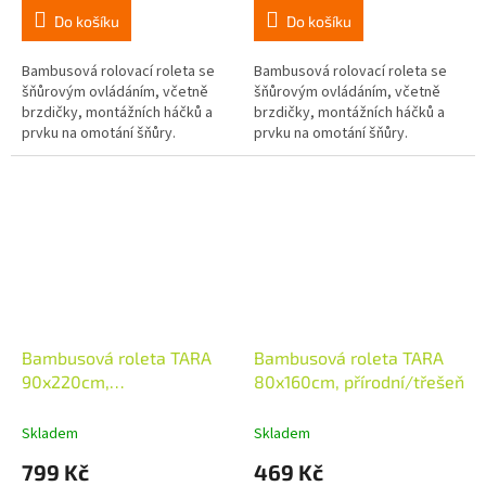
Do košíku
Do košíku
Bambusová rolovací roleta se
Bambusová rolovací roleta se
šňůrovým ovládáním, včetně
šňůrovým ovládáním, včetně
brzdičky, montážních háčků a
brzdičky, montážních háčků a
prvku na omotání šňůry.
prvku na omotání šňůry.
Bambusová roleta TARA
Bambusová roleta TARA
90x220cm,
80x160cm, přírodní/třešeň
přírodní/třešeň
Skladem
Skladem
799 Kč
469 Kč