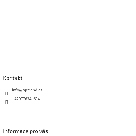
v
í
k
y
v
ý
p
i
s
u
Kontakt
info
@
sptrend.cz
+420776341684
Informace pro vás