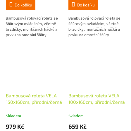
Do košíku
Do košíku
Bambusová rolovací roleta se
Bambusová rolovací roleta se
šňůrovým ovládáním, včetně
šňůrovým ovládáním, včetně
brzdičky, montážních háčků a
brzdičky, montážních háčků a
prvku na omotání šňůry.
prvku na omotání šňůry.
Bambusová roleta VELA
Bambusová roleta VELA
150x160cm, přírodní/černá
100x160cm, přírodní/černá
Skladem
Skladem
979 Kč
659 Kč