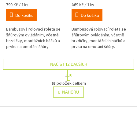
Měrná
Měrná
799 Kč / 1 ks
469 Kč / 1 ks
cena:
cena:
Do košíku
Do košíku
Bambusová rolovací roleta se
Bambusová rolovací roleta se
šňůrovým ovládáním, včetně
šňůrovým ovládáním, včetně
brzdičky, montážních háčků a
brzdičky, montážních háčků a
prvku na omotání šňůry.
prvku na omotání šňůry.
NAČÍST 12 DALŠÍCH
S
1
6
t
O
r
63
položek celkem
v
á
l
NAHORU
n
á
k
d
o
v
Z
a
á
c
á
n
í
p
í
p
a
r
t