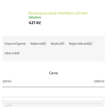
Bambusová roleta 100x160cm, přírodní
Skladem
421 Kč
Ř
a
Doporučujeme
Nejlevnější
Nejdražší
Nejprodávanější
z
e
Abecedně
n
í
p
Cena
r
o
289
Kč
1690
Kč
d
u
k
t
ů