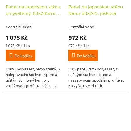
Panel na japonskou stěnu
Panel na japonskou stěnu
omyvatelný, 60x245cm,
Natur 60x245, písková
Flower bílá/fialová
Centrální sklad
Centrální sklad
1 075 Kč
972 Kč
Měrná
Měrná
1 075 Kč / 1 ks
972 Kč / 1 ks
cena:
cena:
Do košíku
Do košíku
100% polyester, omyvatelný. S
80% papír, 20% polyester, s
nalepovacím suchým zipem a
našitým suchým zipem a
ušitým 3cm tunýlkem pro
nasazovacím spodním profilem.
zatěžovací profil. Na výšku lze
Na výšku lze zkrátit.
zkrátit.