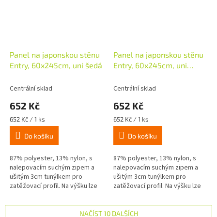
Panel na japonskou stěnu
Panel na japonskou stěnu
Entry, 60x245cm, uni šedá
Entry, 60x245cm, uni
hnědá
Centrální sklad
Centrální sklad
652 Kč
652 Kč
Měrná
Měrná
652 Kč / 1 ks
652 Kč / 1 ks
cena:
cena:
Do košíku
Do košíku
87% polyester, 13% nylon, s
87% polyester, 13% nylon, s
nalepovacím suchým zipem a
nalepovacím suchým zipem a
ušitým 3cm tunýlkem pro
ušitým 3cm tunýlkem pro
zatěžovací profil. Na výšku lze
zatěžovací profil. Na výšku lze
zkrátit.
zkrátit.
NAČÍST 10 DALŠÍCH