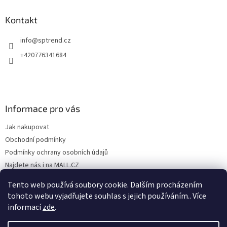
Kontakt
info
@
sptrend.cz
+420776341684
Informace pro vás
Jak nakupovat
Obchodní podmínky
Podmínky ochrany osobních údajů
Najdete nás i na MALL.CZ
Formulář pro odstoupení od Smlouvy
Tento web používá soubory cookie. Dalším procházením
Formulář pro uplatnění reklamace
tohoto webu vyjadřujete souhlas s jejich používáním.. Více
informací
zde
.