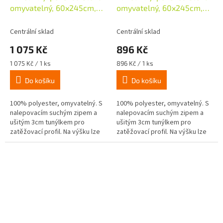
omyvatelný, 60x245cm,
omyvatelný, 60x245cm,
Tree bílá/šedá
uni bílá
Centrální sklad
Centrální sklad
1 075 Kč
896 Kč
Měrná
Měrná
1 075 Kč / 1 ks
896 Kč / 1 ks
cena:
cena:
Do košíku
Do košíku
100% polyester, omyvatelný. S
100% polyester, omyvatelný. S
nalepovacím suchým zipem a
nalepovacím suchým zipem a
ušitým 3cm tunýlkem pro
ušitým 3cm tunýlkem pro
zatěžovací profil. Na výšku lze
zatěžovací profil. Na výšku lze
zkrátit.
zkrátit.