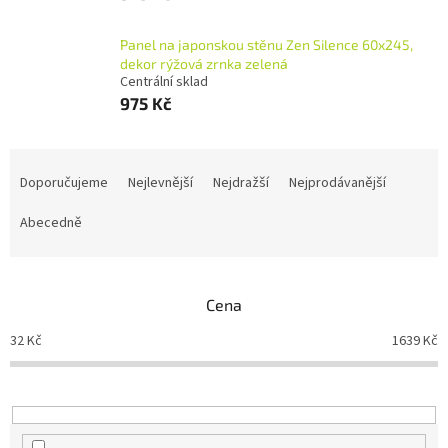
Panel na japonskou stěnu Zen Silence 60x245,
dekor rýžová zrnka zelená
Centrální sklad
975 Kč
Ř
a
Doporučujeme
Nejlevnější
Nejdražší
Nejprodávanější
z
e
Abecedně
n
í
p
Cena
r
o
32
Kč
1639
Kč
d
u
k
t
ů