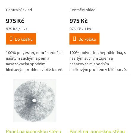
k
rýžová zrnka zelená
oblouky zelené
t
Centrální sklad
Centrální sklad
ů
975 Kč
975 Kč
Měrná
Měrná
975 Kč / 1 ks
975 Kč / 1 ks
cena:
cena:
Do košíku
Do košíku
100% polyester, neprůhledná, s
100% polyester, neprůhledná, s
našitým suchým zipem a
našitým suchým zipem a
nasazovacím spodním
nasazovacím spodním
hliníkovým profilem v bílé barvě.
hliníkovým profilem v bílé barvě.
Látka není omyvatelná.
Látka není omyvatelná.
Panel na japonskou stěnu
Panel na japonskou stěnu