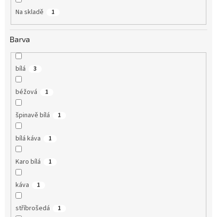
Na skladě
1
Barva
bílá
3
béžová
1
špinavě bílá
1
bílá káva
1
Karo bílá
1
káva
1
stříbrošedá
1