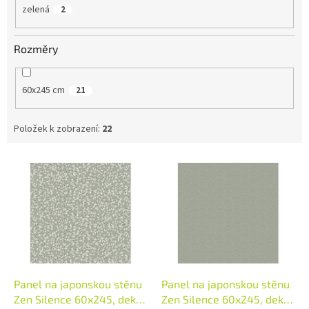
zelená
2
Rozměry
60x245 cm
21
Položek k zobrazení:
22
V
ý
p
i
s
p
r
o
d
Panel na japonskou stěnu
Panel na japonskou stěnu
u
Zen Silence 60x245, dekor
Zen Silence 60x245, dekor