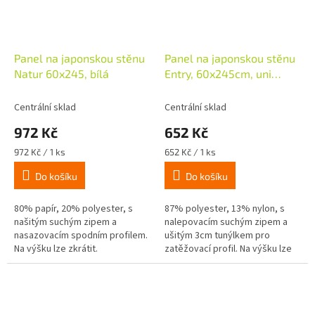
Panel na japonskou stěnu
Panel na japonskou stěnu
Natur 60x245, bílá
Entry, 60x245cm, uni
šedobéžová
Centrální sklad
Centrální sklad
972 Kč
652 Kč
Měrná
Měrná
972 Kč / 1 ks
652 Kč / 1 ks
cena:
cena:
Do košíku
Do košíku
80% papír, 20% polyester, s
87% polyester, 13% nylon, s
našitým suchým zipem a
nalepovacím suchým zipem a
nasazovacím spodním profilem.
ušitým 3cm tunýlkem pro
Na výšku lze zkrátit.
zatěžovací profil. Na výšku lze
zkrátit.