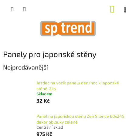
Přejít
NÁKUP
na
obsah
KOŠÍK
Panely pro japonské stěny
Nejprodávanější
Jezdec na vozík panelu den/noc k japonské
stěně, 2ks
Skladem
32 Kč
Panel na japonskou stěnu Zen Silence 60x245,
dekor oblouky zelené
Centrální sklad
975 Kč