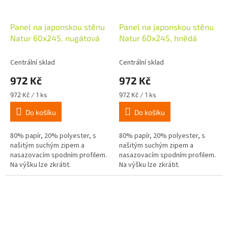
Panel na japonskou stěnu
Panel na japonskou stěnu
Natur 60x245, nugátová
Natur 60x245, hnědá
Centrální sklad
Centrální sklad
972 Kč
972 Kč
Měrná
Měrná
972 Kč / 1 ks
972 Kč / 1 ks
cena:
cena:
Do košíku
Do košíku
80% papír, 20% polyester, s
80% papír, 20% polyester, s
našitým suchým zipem a
našitým suchým zipem a
nasazovacím spodním profilem.
nasazovacím spodním profilem.
Na výšku lze zkrátit.
Na výšku lze zkrátit.