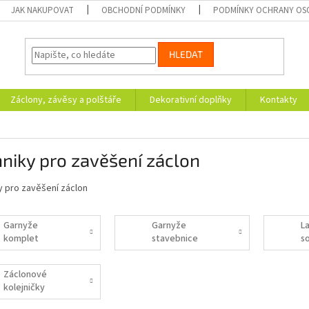
JAK NAKUPOVAT
OBCHODNÍ PODMÍNKY
PODMÍNKY OCHRANY OS
HLEDAT
Záclony, závěsy a polštáře
Dekorativní doplňky
Kontakty
niky pro zavěšení záclon
y pro zavěšení záclon
Garnyže
Garnyže
L
komplet
stavebnice
s
Záclonové
kolejničky