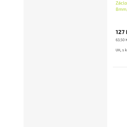
Záclo
8mm, 
127 
Měrná
63,50 K
cena:
UH, s 