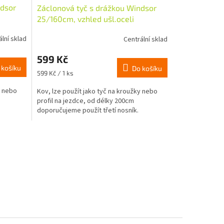
ndsor
Záclonová tyč s drážkou Windsor
25/160cm, vzhled ušl.oceli
ální sklad
Centrální sklad
599 Kč
 košíku
Do košíku
Měrná
599 Kč / 1 ks
cena:
y nebo
Kov, lze použít jako tyč na kroužky nebo
profil na jezdce, od délky 200cm
doporučujeme použít třetí nosník.