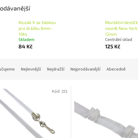
odávanější
Kluzák X se žabkou
Montážní destič
pro drážku 6mm -
nosník New York
10ks
12mm
Skladem
Centrální sklad
84 Kč
125 Kč
učujeme
Nejlevnější
Nejdražší
Nejprodávanější
Abecedně
Kód:
251