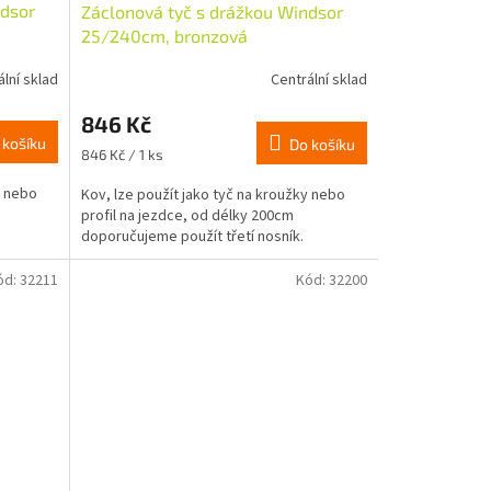
ndsor
Záclonová tyč s drážkou Windsor
25/240cm, bronzová
ální sklad
Centrální sklad
846 Kč
 košíku
Do košíku
Měrná
846 Kč / 1 ks
cena:
y nebo
Kov, lze použít jako tyč na kroužky nebo
profil na jezdce, od délky 200cm
doporučujeme použít třetí nosník.
ód:
32211
Kód:
32200