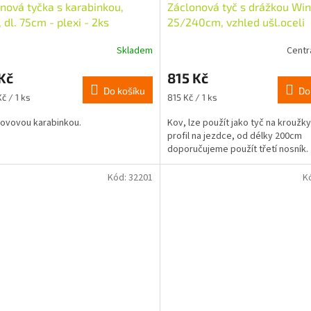
nová tyčka s karabinkou,
Záclonová tyč s drážkou Wi
dl. 75cm - plexi - 2ks
25/240cm, vzhled ušl.oceli
Skladem
Centr
Kč
815 Kč
Do košíku
Do
Měrná
č / 1 ks
815 Kč / 1 ks
cena:
kovovou karabinkou.
Kov, lze použít jako tyč na kroužk
profil na jezdce, od délky 200cm
doporučujeme použít třetí nosník.
Kód:
32201
K