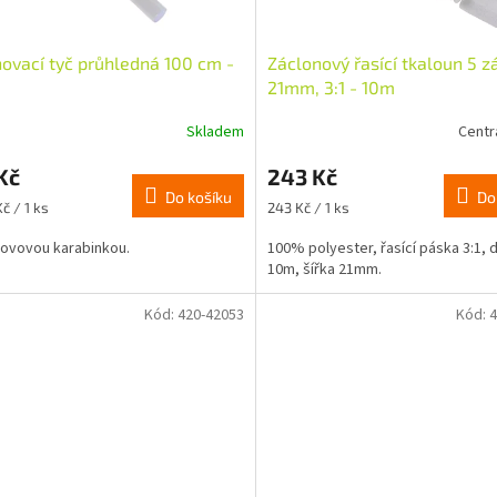
ovací tyč průhledná 100 cm -
Záclonový řasící tkaloun 5 z
21mm, 3:1 - 10m
Skladem
Centr
rné
cení
Kč
243 Kč
ktu
Do košíku
Do
Měrná
č / 1 ks
243 Kč / 1 ks
cena:
kovovou karabinkou.
100% polyester, řasící páska 3:1, 
10m, šířka 21mm.
ček.
Kód:
420-42053
Kód:
4