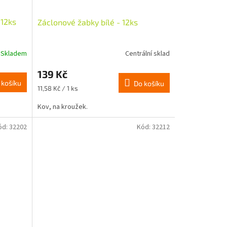
 12ks
Záclonové žabky bílé - 12ks
Skladem
Centrální sklad
139 Kč
 košíku
Do košíku
Měrná
11,58 Kč / 1 ks
cena:
Kov, na kroužek.
ód:
32202
Kód:
32212