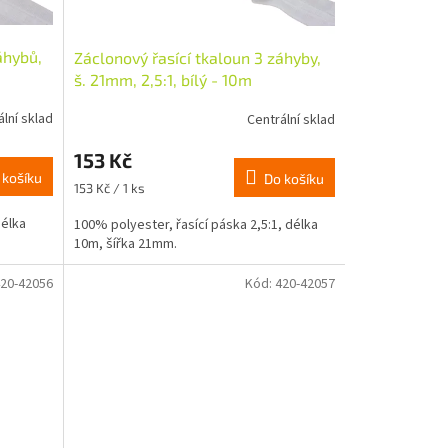
áhybů,
Záclonový řasící tkaloun 3 záhyby,
š. 21mm, 2,5:1, bílý - 10m
ální sklad
Centrální sklad
153 Kč
 košíku
Do košíku
Měrná
153 Kč / 1 ks
cena:
délka
100% polyester, řasící páska 2,5:1, délka
10m, šířka 21mm.
20-42056
Kód:
420-42057