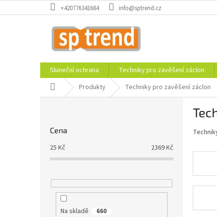
Přejít
+420776341684
info@sptrend.cz
na
obsah
Sluneční ochrana
Techniky pro zavěšení záclon
Domů
Produkty
Techniky pro zavěšení záclon
P
Tech
o
s
Cena
Technik
t
r
25
Kč
2369
Kč
a
n
n
í
p
a
Na skladě
660