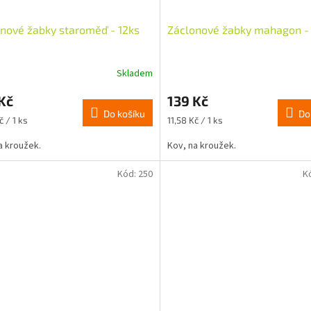
nové žabky staroměď - 12ks
Záclonové žabky mahagon -
Skladem
Kč
139 Kč
Do košíku
Do
Měrná
č / 1 ks
11,58 Kč / 1 ks
cena:
a kroužek.
Kov, na kroužek.
Kód:
250
K