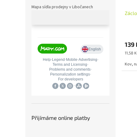
Mapa sídla prodejny v Libočanech
Záclo
139 
Měrná
11,58 K
cena:
Kov, n
Přijímáme online platby