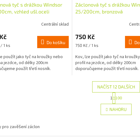
nová tyč s drážkou Windsor
Záclonová tyč s drážkou Wi
0cm, vzhled ušl.oceli
25/200cm, bronzová
Centrální sklad
Centr
 Kč
750 Kč
Do košíku
Do
Měrná
/ 1 ks
750 Kč / 1 ks
cena:
ze použít jako tyč na kroužky nebo
Kov, lze použít jako tyč na kroužk
 na jezdce, od délky 200cm
profil na jezdce, od délky 200cm
čujeme použít třetí nosník.
doporučujeme použít třetí nosník.
NAČÍST 12 DALŠÍCH
S
1
100
O
t
r
v
NAHORU
á
l
n
á
k
d
y pro zavěšení záclon
o
a
v
c
á