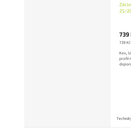
Záclo
25/20
739
Měrná
739 Kč 
cena:
Kov, l
profil
doporu
Technik
Z