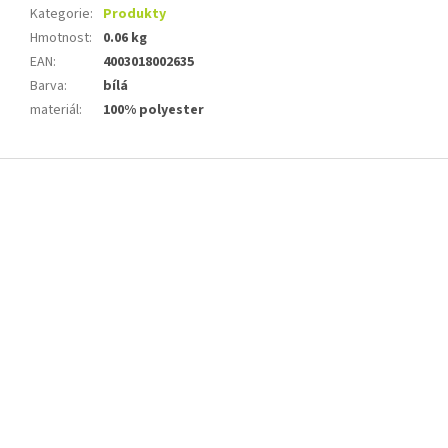
Kategorie
:
Produkty
Hmotnost
:
0.06 kg
EAN
:
4003018002635
Barva
:
bílá
materiál
:
100% polyester
Z
á
p
a
t
í