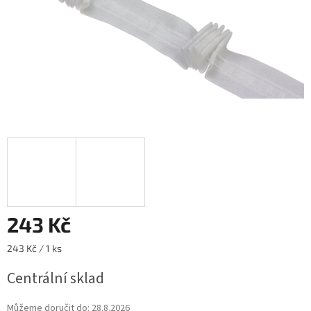
243 Kč
Měrná
243 Kč / 1 ks
cena:
Centrální sklad
Můžeme doručit do:
28.8.2026