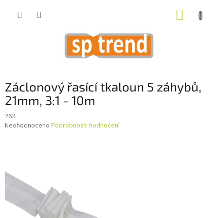
Přejít
NÁKUP
na
obsah
KOŠÍK
Záclonový řasící tkaloun 5 záhybů,
21mm, 3:1 - 10m
263
Průměrné
Neohodnoceno
Podrobnosti hodnocení
hodnocení
produktu
je
0,0
z
5
hvězdiček.