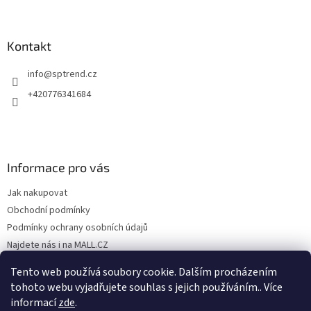
Kontakt
info
@
sptrend.cz
+420776341684
Informace pro vás
Jak nakupovat
Obchodní podmínky
Podmínky ochrany osobních údajů
Najdete nás i na MALL.CZ
Formulář pro odstoupení od Smlouvy
Tento web používá soubory cookie. Dalším procházením
Formulář pro uplatnění reklamace
tohoto webu vyjadřujete souhlas s jejich používáním.. Více
informací
zde
.