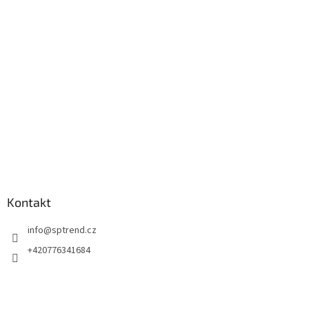
a
t
í
Kontakt
info
@
sptrend.cz
+420776341684