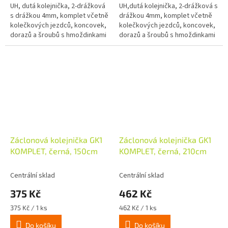
UH, dutá kolejnička, 2-drážková
UH,dutá kolejnička, 2-drážková s
s drážkou 4mm, komplet včetně
drážkou 4mm, komplet včetně
kolečkových jezdců, koncovek,
kolečkových jezdců, koncovek,
dorazů a šroubů s hmoždinkami
dorazů a šroubů s hmoždinkami
a krytkami.
a krytkami.
Záclonová kolejnička GK1
Záclonová kolejnička GK1
KOMPLET, černá, 150cm
KOMPLET, černá, 210cm
Centrální sklad
Centrální sklad
375 Kč
462 Kč
Měrná
Měrná
375 Kč / 1 ks
462 Kč / 1 ks
cena:
cena:
Do košíku
Do košíku