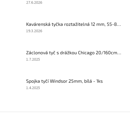
Hodnocení
27.6.2026
produktu
je
1
Kavárenská tyčka roztažitelná 12 mm, 55-85 cm, bílá
z
5
Hodnocení
19.3.2026
hvězdiček.
produktu
je
3
Záclonová tyč s drážkou Chicago 20/160cm,bílá
z
5
Hodnocení
1.7.2025
hvězdiček.
produktu
je
5
Spojka tyčí Windsor 25mm, bílá - 1ks
z
5
Hodnocení
1.4.2025
hvězdiček.
produktu
je
1
z
Z
5
á
hvězdiček.
p