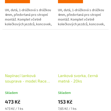
UH, dutá, 1-drážková s drážkou
UH, dutá, 1-drážková s drážkou
4mm, předvrtaná pro stropní
4mm, předvrtaná pro stropní
montáž. Komplet včetně
montáž. Komplet včetně
kolečkových jezdců, koncovek,
kolečkových jezdců, koncovek,
dorazů a šroubů s hmoždinkami
dorazů a šroubů s hmoždinkami
a krytkami.
a krytkami.
Napínací lanková
Lanková svorka, černá
souprava - model Race
matná - 20ks
5m, černá matná
Skladem
Skladem
473 Kč
153 Kč
Měrná
Měrná
473 Kč / 1 ks
7,65 Kč / 1 ks