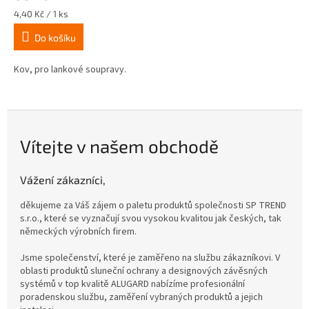
Měrná
4,40 Kč / 1 ks
cena:
Do košíku
Kov, pro lankové soupravy.
Vítejte v našem obchodě
Vážení zákazníci,
děkujeme za Váš zájem o paletu produktů společnosti SP TREND
s.r.o., které se vyznačují svou vysokou kvalitou jak českých, tak
německých výrobních firem.
Jsme společenství, které je zaměřeno na službu zákazníkovi. V
oblasti produktů sluneční ochrany a designových závěsných
systémů v top kvalitě ALUGARD nabízíme profesionální
poradenskou službu, zaměření vybraných produktů a jejich