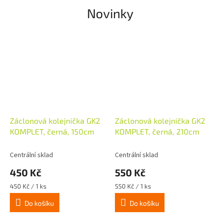
e
Novinky
m
o
b
c
h
o
d
ě
Záclonová kolejnička GK2
Záclonová kolejnička GK2
KOMPLET, černá, 150cm
KOMPLET, černá, 210cm
Centrální sklad
Centrální sklad
450 Kč
550 Kč
Měrná
Měrná
450 Kč / 1 ks
550 Kč / 1 ks
cena:
cena:
Do košíku
Do košíku