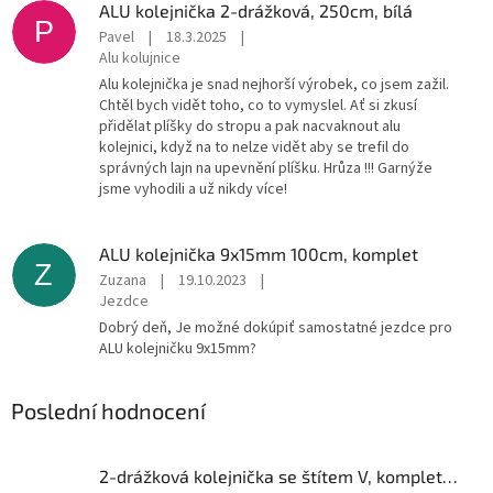
ALU kolejnička 2-drážková, 250cm, bílá
P
Pavel
|
18.3.2025
|
Alu kolujnice
Alu kolejnička je snad nejhorší výrobek, co jsem zažil.
Chtěl bych vidět toho, co to vymyslel. Ať si zkusí
přidělat plíšky do stropu a pak nacvaknout alu
kolejnici, když na to nelze vidět aby se trefil do
správných lajn na upevnění plíšku. Hrůza !!! Garnýže
jsme vyhodili a už nikdy více!
ALU kolejnička 9x15mm 100cm, komplet
Z
Zuzana
|
19.10.2023
|
Jezdce
Dobrý deň, Je možné dokúpiť samostatné jezdce pro
ALU kolejničku 9x15mm?
Poslední hodnocení
2-drážková kolejnička se štítem V, komplet, 300cm, bílá