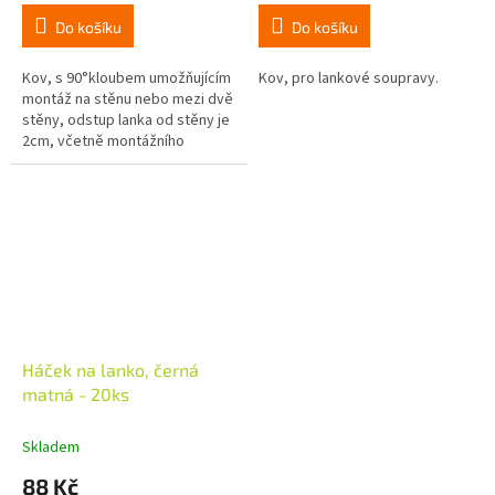
cena:
cena:
Do košíku
Do košíku
Kov, s 90°kloubem umožňujícím
Kov, pro lankové soupravy.
montáž na stěnu nebo mezi dvě
stěny, odstup lanka od stěny je
2cm, včetně montážního
materiálu. Vhodná jen na pevný
podklad.
Háček na lanko, černá
matná - 20ks
Skladem
88 Kč