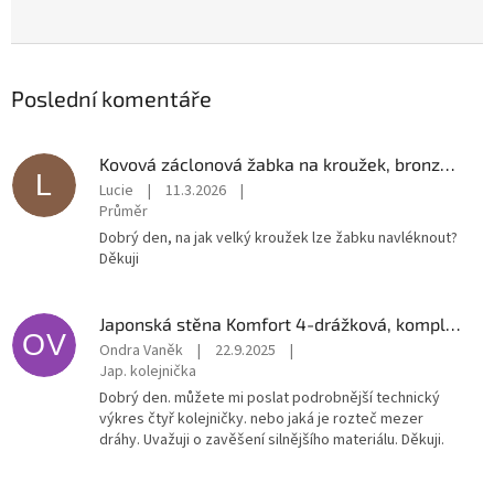
Poslední komentáře
Kovová záclonová žabka na kroužek, bronzová - 10ks
L
Lucie
|
11.3.2026
|
Průměr
Dobrý den, na jak velký kroužek lze žabku navléknout?
Děkuji
Japonská stěna Komfort 4-drážková, komplet, 225cm, bílá
OV
Ondra Vaněk
|
22.9.2025
|
Jap. kolejnička
Dobrý den. můžete mi poslat podrobnější technický
výkres čtyř kolejničky. nebo jaká je rozteč mezer
dráhy. Uvažuji o zavěšení silnějšího materiálu. Děkuji.