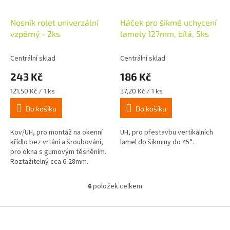
Nosník rolet univerzální
Háček pro šikmé uchycení
vzpěrný - 2ks
lamely 127mm, bílá, 5ks
Centrální sklad
Centrální sklad
243 Kč
186 Kč
Měrná
Měrná
121,50 Kč / 1 ks
37,20 Kč / 1 ks
cena:
cena:
Do košíku
Do košíku
Kov/UH, pro montáž na okenní
UH, pro přestavbu vertikálních
křídlo bez vrtání a šroubování,
lamel do šikminy do 45°.
pro okna s gumovým těsněním.
Roztažitelný cca 6-28mm.
6
položek celkem
O
v
l
Z
á
á
d