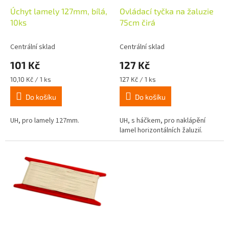
o
d
Úchyt lamely 127mm, bílá,
Ovládací tyčka na žaluzie
u
10ks
75cm čirá
k
t
Centrální sklad
Centrální sklad
ů
101 Kč
127 Kč
Měrná
Měrná
10,10 Kč / 1 ks
127 Kč / 1 ks
cena:
cena:
Do košíku
Do košíku
UH, pro lamely 127mm.
UH, s háčkem, pro naklápění
lamel horizontálních žaluzií.