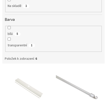
Na skladě
1
Barva
bílá
5
transparentní
1
Položek k zobrazení:
6
V
ý
p
i
s
p
r