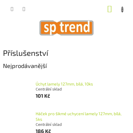
Přejít
NÁKUP
na
obsah
KOŠÍK
Příslušenství
Nejprodávanější
Úchyt lamely 127mm, bílá, 10ks
Centrální sklad
101 Kč
Háček pro šikmé uchycení lamely 127mm, bílá,
5ks
Centrální sklad
186 Kč