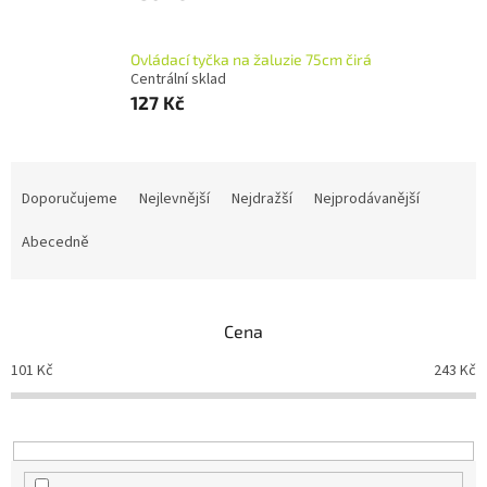
Ovládací tyčka na žaluzie 75cm čirá
Centrální sklad
127 Kč
Ř
a
Doporučujeme
Nejlevnější
Nejdražší
Nejprodávanější
z
e
Abecedně
n
í
p
Cena
r
o
101
Kč
243
Kč
d
u
k
t
ů