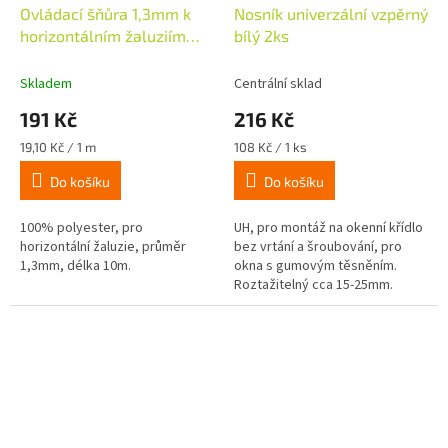
Ovládací šňůra 1,3mm k
Nosník univerzální vzpěrný
horizontálním žaluziím
bílý 2ks
25mm, 10m, bílá
Skladem
Centrální sklad
191 Kč
216 Kč
Měrná
Měrná
19,10 Kč / 1 m
108 Kč / 1 ks
cena:
cena:
Do košíku
Do košíku
100% polyester, pro
UH, pro montáž na okenní křídlo
horizontální žaluzie, průměr
bez vrtání a šroubování, pro
1,3mm, délka 10m.
okna s gumovým těsněním.
Roztažitelný cca 15-25mm.