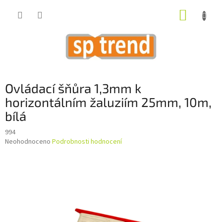
Přejít
NÁKUP
na
obsah
KOŠÍK
Ovládací šňůra 1,3mm k
horizontálním žaluziím 25mm, 10m,
bílá
994
Průměrné
Neohodnoceno
Podrobnosti hodnocení
hodnocení
produktu
je
0,0
z
5
hvězdiček.