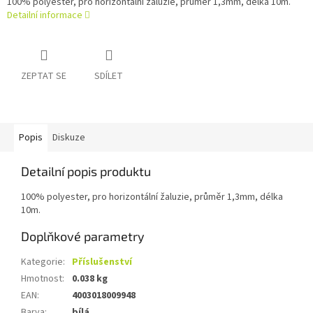
100% polyester, pro horizontální žaluzie, průměr 1,3mm, délka 10m.
Detailní informace
ZEPTAT SE
SDÍLET
Popis
Diskuze
Detailní popis produktu
100% polyester, pro horizontální žaluzie, průměr 1,3mm, délka
10m.
Doplňkové parametry
Kategorie
:
Příslušenství
Hmotnost
:
0.038 kg
EAN
:
4003018009948
Barva
:
bílá