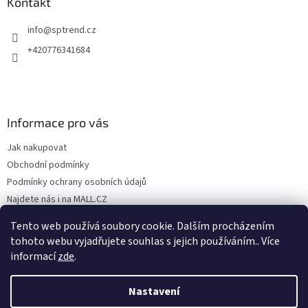
Kontakt
info
@
sptrend.cz
+420776341684
Informace pro vás
Jak nakupovat
Obchodní podmínky
Podmínky ochrany osobních údajů
Najdete nás i na MALL.CZ
Formulář pro odstoupení od Smlouvy
Tento web používá soubory cookie. Dalším procházením
Formulář pro uplatnění reklamace
tohoto webu vyjadřujete souhlas s jejich používáním.. Více
informací
zde
.
Nastavení
Vytvořil Shoptet