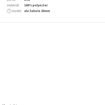
materiál
:
100% polyester
?
model
:
alu žaluzie 25mm
Z
á
p
a
t
í