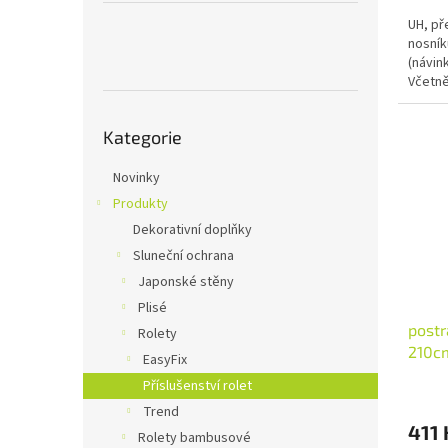
cena:
UH, př
nosník
(návin
Včetně
Přeskočit
Kategorie
kategorie
Novinky
Produkty
Dekorativní doplňky
Sluneční ochrana
Japonské stěny
Plisé
postr
Rolety
210cm
EasyFix
Příslušenství rolet
Trend
411 
Rolety bambusové