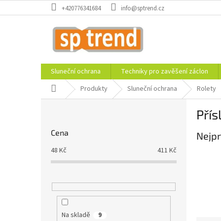
Přejít
+420776341684
info@sptrend.cz
na
obsah
Sluneční ochrana
Techniky pro zavěšení záclon
Domů
Produkty
Sluneční ochrana
Rolety
P
Přís
o
s
Cena
Nejpr
t
r
48
Kč
411
Kč
a
n
n
í
p
a
Na skladě
9