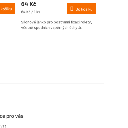
64 Kč
 košíku
Do košíku
Měrná
64 Kč / 1 ks
cena:
Silonové lanko pro postranní fixaci rolety,
včetně spodních vzpěrných úchytů.
ce pro vás
ovat