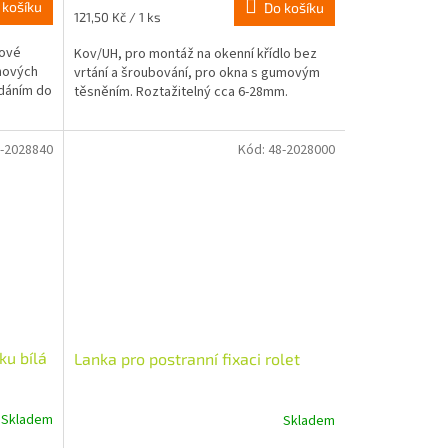
 košíku
Do košíku
Měrná
121,50 Kč / 1 ks
cena:
nové
Kov/UH, pro montáž na okenní křídlo bez
nových
vrtání a šroubování, pro okna s gumovým
ádáním do
těsněním. Roztažitelný cca 6-28mm.
-2028840
Kód:
48-2028000
ku bílá
Lanka pro postranní fixaci rolet
Skladem
Skladem