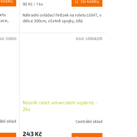
 košíku
Do košíku
Měrná
90 Kč / 1 ks
cena:
letu
Náhradní ovládací řetízek na roletu LIGHT, v
tace,
délce 300cm, včetně spojky, bílá
ód:
33650
Kód:
10004205
Nosník rolet univerzální vzpěrný -
2ks
ální sklad
Centrální sklad
243 Kč