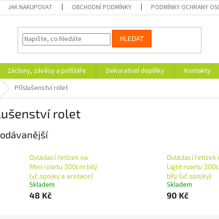
JAK NAKUPOVAT
OBCHODNÍ PODMÍNKY
PODMÍNKY OCHRANY OS
HLEDAT
Záclony, závěsy a polštáře
Dekorativní doplňky
Kontakty
Příslušenství rolet
lušenství rolet
odávanější
Ovládací řetízek na
Ovládací řetízek
Mini roletu 300cm bílý
Light roletu 300
(vč.spojky a aretace)
bílý (vč.spojky)
Skladem
Skladem
48 Kč
90 Kč