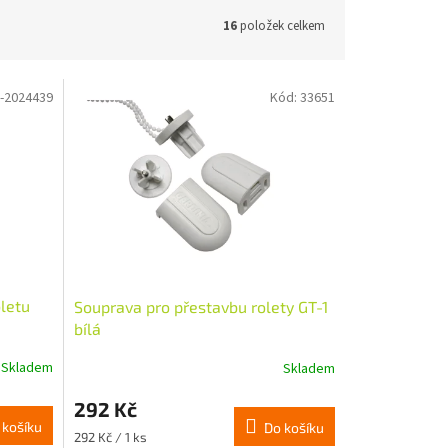
16
položek celkem
-2024439
Kód:
33651
oletu
Souprava pro přestavbu rolety GT-1
bílá
Skladem
Skladem
292 Kč
 košíku
Do košíku
Měrná
292 Kč / 1 ks