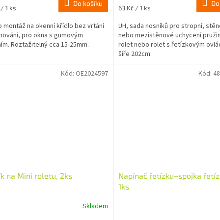
Do košíku
Do
Měrná
/ 1 ks
63 Kč / 1 ks
cena:
o montáž na okenní křídlo bez vrtání
UH, sada nosníků pro stropní, stě
bování, pro okna s gumovým
nebo mezistěnové uchycení pruži
ím. Roztažitelný cca 15-25mm.
rolet nebo rolet s řetízkovým ovl
šíře 202cm.
Kód:
OE2024597
Kód:
48
k na Mini roletu, 2ks
Napínač řetízku+spojka řetíz
1ks
Skladem