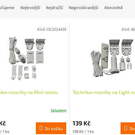
učujeme
Nejlevnější
Nejdražší
Nejprodávanější
Abecedně
Kód:
OE2024438
Kód:
48
ika+nosníky na Mini roletu
Technika+nosníky na Light r
Skladem
Kč
139 Kč
Do košíku
Do
Měrná
/ 1 ks
139 Kč / 1 ks