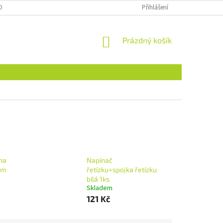
OBNÍCH ÚDAJŮ
NAJDETE NÁS I NA MALL.CZ
Přihlášení
FORMULÁŘ PRO ODSTOU
NÁKUPNÍ
Prázdný košík
KOŠÍK
 na
Napínač
cm
řetízku+spojka řetízku
bílá 1ks
Skladem
121 Kč