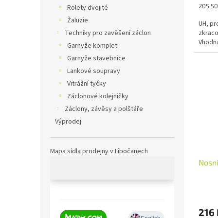
Měrná
205,50
Rolety dvojité
cena:
Žaluzie
UH, pr
Techniky pro zavěšení záclon
zkraco
Vhodná
Garnyže komplet
Garnyže stavebnice
Lankové soupravy
Vitrážní tyčky
Záclonové kolejničky
Záclony, závěsy a polštáře
Výprodej
Mapa sídla prodejny v Libočanech
Nosní
216 