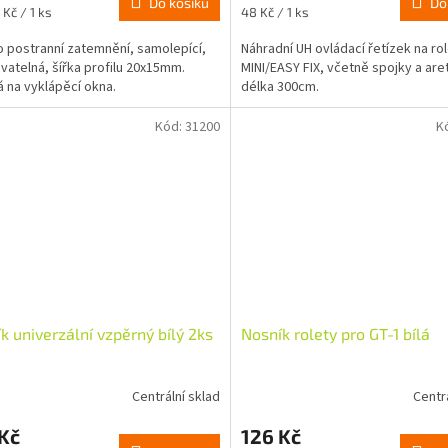
Do košíku
Do
Měrná
 Kč / 1 ks
48 Kč / 1 ks
cena:
o postranní zatemnění, samolepící,
Náhradní UH ovládací řetízek na ro
vatelná, šířka profilu 20x15mm.
MINI/EASY FIX, včetně spojky a are
 na vyklápěcí okna.
délka 300cm.
Kód:
31200
K
k univerzální vzpěrný bílý 2ks
Nosník rolety pro GT-1 bílá
Centrální sklad
Centr
Kč
126 Kč