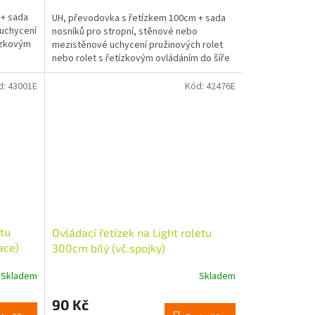
cena:
 + sada
UH, převodovka s řetízkem 100cm + sada
 uchycení
nosníků pro stropní, stěnové nebo
tízkovým
mezistěnové uchycení pružinových rolet
nebo rolet s řetízkovým ovládáním do šíře
202cm.
d:
43001E
Kód:
42476E
etu
Ovládací řetízek na Light roletu
ace)
300cm bílý (vč.spojky)
Skladem
Skladem
90 Kč