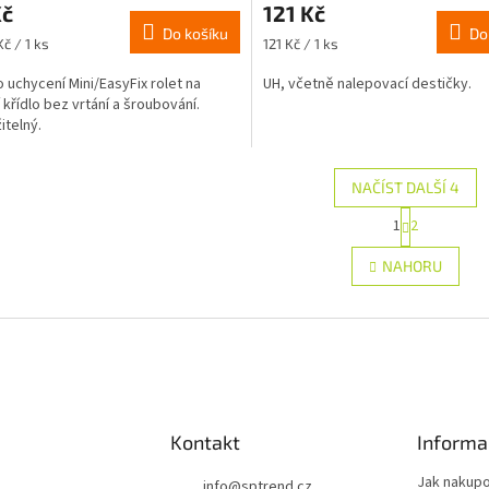
Kč
121 Kč
Do košíku
Do
Měrná
č / 1 ks
121 Kč / 1 ks
cena:
o uchycení Mini/EasyFix rolet na
UH, včetně nalepovací destičky.
 křídlo bez vrtání a šroubování.
itelný.
NAČÍST DALŠÍ 4
S
1
2
O
t
r
v
NAHORU
á
l
n
á
k
d
o
a
v
c
á
í
n
p
í
r
Kontakt
Informa
v
k
Jak nakup
y
info
@
sptrend.cz