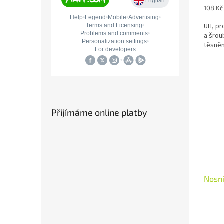
Měrná
108 Kč 
cena:
UH, pr
a šrou
těsněn
Přijímáme online platby
Nosní