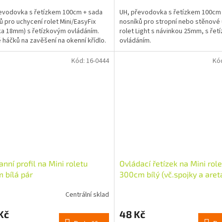
cena:
evodovka s řetízkem 100cm + sada
UH, převodovka s řetízkem 100cm
ů pro uchycení rolet Mini/EasyFix
nosníků pro stropní nebo stěnové
ka 18mm) s řetízkovým ovládáním.
rolet Light s návinkou 25mm, s ře
 háčků na zavěšení na okenní křídlo.
ovládáním.
Kód:
16-0444
Kó
anní profil na Mini roletu
Ovládací řetízek na Mini rol
 bílá pár
300cm bílý (vč.spojky a aret
Centrální sklad
Kč
48 Kč