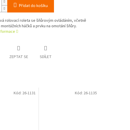
Přidat do košíku
á rolovací roleta se šňůrovým ovládáním, včetně
 montážních háčků a prvku na omotání šňůry.
informace
ZEPTAT SE
SDÍLET
Kód:
26-1131
Kód:
26-1135