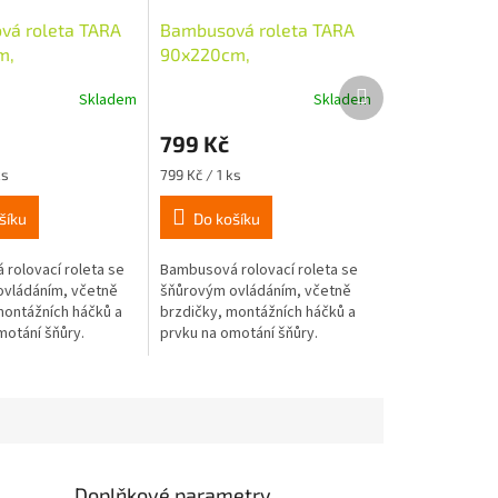
vá roleta TARA
Bambusová roleta TARA
m,
90x220cm,
/třešeň
přírodní/třešeň
Další
Skladem
Skladem
produkt
799 Kč
Měrná
ks
799 Kč / 1 ks
cena:
šíku
Do košíku
rolovací roleta se
Bambusová rolovací roleta se
vládáním, včetně
šňůrovým ovládáním, včetně
montážních háčků a
brzdičky, montážních háčků a
motání šňůry.
prvku na omotání šňůry.
Doplňkové parametry