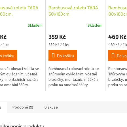
usová roleta TARA
Bambusová roleta TARA
Bambuso
160cm,
60x160cm,
80x160c
dní/třešeň
přírodní/třešeň
přírodní
Skladem
Skladem
 Kč
359 Kč
469 Kč
Měrná
Měrná
/ 1 ks
359 Kč / 1 ks
469 Kč / 1 
cena:
cena:
o košíku
Do košíku
Do ko
ová rolovací roleta se
Bambusová rolovací roleta se
Bambusová 
ým ovládáním, včetně
šňůrovým ovládáním, včetně
šňůrovým o
ky, montážních háčků a
brzdičky, montážních háčků a
brzdičky, 
na omotání šňůry.
prvku na omotání šňůry.
prvku na o
s
Podobné (9)
Diskuze
ailní popis produktu