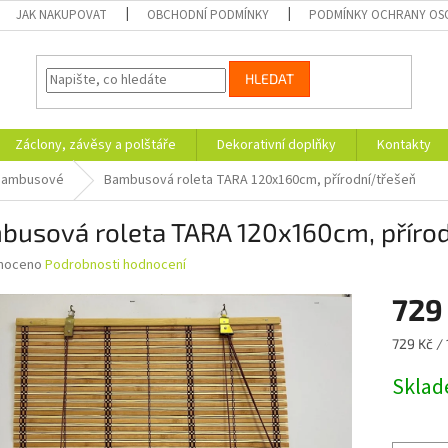
JAK NAKUPOVAT
OBCHODNÍ PODMÍNKY
PODMÍNKY OCHRANY OS
HLEDAT
Záclony, závěsy a polštáře
Dekorativní doplňky
Kontakty
 bambusové
Bambusová roleta TARA 120x160cm, přírodní/třešeň
busová roleta TARA 120x160cm, přírod
né
noceno
Podrobnosti hodnocení
ní
729
u
Měrná
729 Kč / 
cena:
Skla
ek.