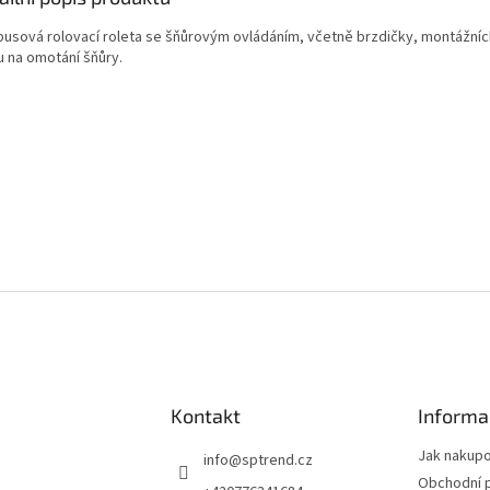
usová rolovací roleta se šňůrovým ovládáním, včetně brzdičky, montážníc
u na omotání šňůry.
Kontakt
Informa
Jak nakup
info
@
sptrend.cz
Obchodní 