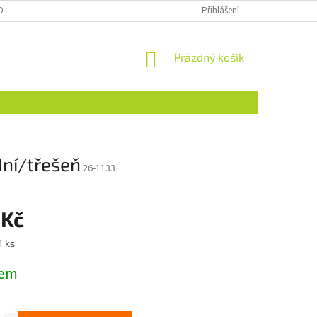
OBNÍCH ÚDAJŮ
NAJDETE NÁS I NA MALL.CZ
Přihlášení
FORMULÁŘ PRO ODSTOU
NÁKUPNÍ
Prázdný košík
KOŠÍK
ní/třešeň
26-1133
 Kč
1 ks
dem