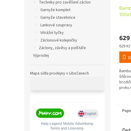
Techniky pro zavěšení záclon
Bamb
Garnyže komplet
100x
Garnyže stavebnice
příro
Lankové soupravy
Vitrážní tyčky
629
Záclonové kolejničky
Měrná
629 Kč 
Záclony, závěsy a polštáře
cena:
Výprodej
D
Bambus
Mapa sídla prodejny v Libočanech
šňůrov
brzdič
prvku 
Popi
Det