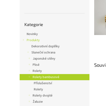
n
e
l
Přeskočit
Kategorie
kategorie
Novinky
Produkty
Dekorativní doplňky
Sluneční ochrana
Japonské stěny
Souvi
Plisé
Rolety
Rolety bambusové
Příslušenství
Rolety
Rolety dvojité
Žaluzie