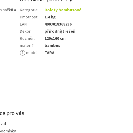
h háčků a
Kategorie
:
Rolety bambusové
Hmotnost
:
1.4 kg
EAN
:
4003018368236
Dekor
:
přírodní/třešeň
Rozměr
:
120x160 cm
materiál
:
bambus
?
model
:
TARA
ce pro vás
ovat
podmínky