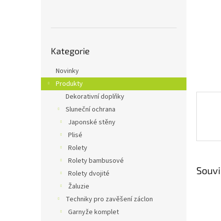
n
e
l
Přeskočit
Kategorie
kategorie
Novinky
Produkty
Dekorativní doplňky
Sluneční ochrana
Japonské stěny
Plisé
Rolety
Rolety bambusové
Souvi
Rolety dvojité
Žaluzie
Techniky pro zavěšení záclon
Garnyže komplet