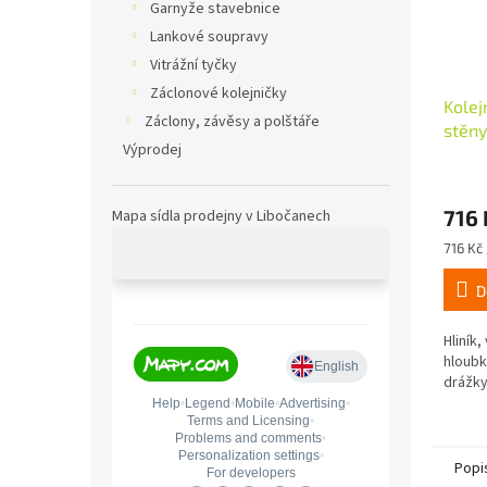
Garnyže stavebnice
Lankové soupravy
Vitrážní tyčky
Záclonové kolejničky
Kolej
Záclony, závěsy a polštáře
stěny
Výprodej
dl. 1
716 
Mapa sídla prodejny v Libočanech
Měrná
716 Kč 
cena:
D
Hliník
hloubk
drážk
Popi