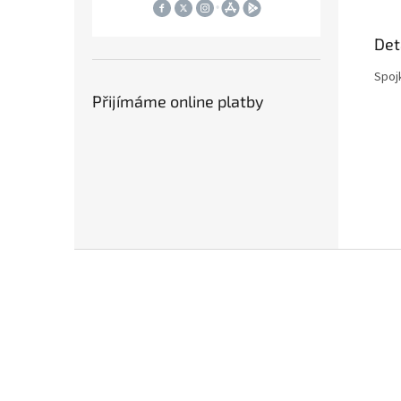
Det
Spoj
Přijímáme online platby
Z
á
p
a
t
í