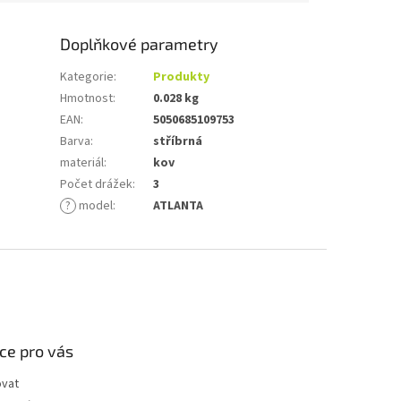
Doplňkové parametry
Kategorie
:
Produkty
Hmotnost
:
0.028 kg
EAN
:
5050685109753
Barva
:
stříbrná
materiál
:
kov
Počet drážek
:
3
?
model
:
ATLANTA
ce pro vás
ovat