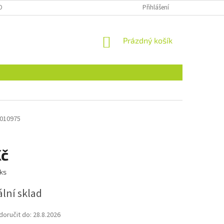
OBNÍCH ÚDAJŮ
NAJDETE NÁS I NA MALL.CZ
Přihlášení
FORMULÁŘ PRO ODSTOU
NÁKUPNÍ
Prázdný košík
KOŠÍK
010975
Kč
 ks
lní sklad
oručit do:
28.8.2026