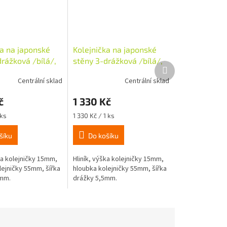
ka na japonské
Kolejnička na japonské
rážková /bílá/,
stěny 3-drážková /bílá/,
Další
m
dl. 310cm
produkt
Centrální sklad
Centrální sklad
č
1 330 Kč
Měrná
 ks
1 330 Kč / 1 ks
cena:
šíku
Do košíku
ka kolejničky 15mm,
Hliník, výška kolejničky 15mm,
lejničky 55mm, šířka
hloubka kolejničky 55mm, šířka
5mm.
drážky 5,5mm.