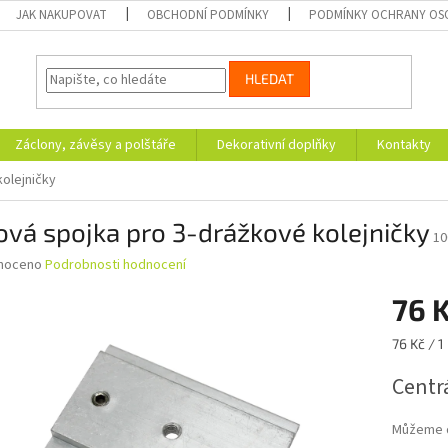
JAK NAKUPOVAT
OBCHODNÍ PODMÍNKY
PODMÍNKY OCHRANY OS
HLEDAT
Záclony, závěsy a polštáře
Dekorativní doplňky
Kontakty
olejničky
vá spojka pro 3-drážkové kolejničky
10
né
noceno
Podrobnosti hodnocení
ní
76 
u
Měrná
76 Kč / 1
cena:
Centrá
ek.
Můžeme d