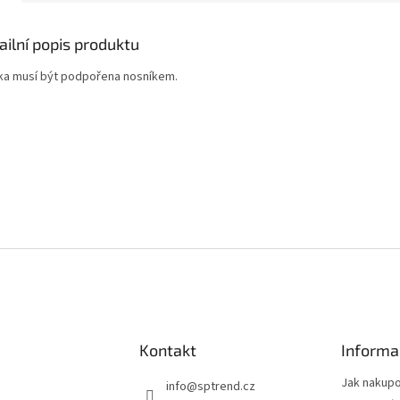
ailní popis produktu
ka musí být podpořena nosníkem.
Kontakt
Informa
Jak nakup
info
@
sptrend.cz