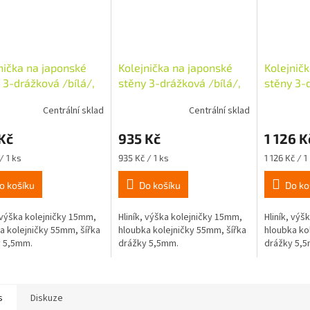
nička na japonské
Kolejnička na japonské
Kolejnič
 3-drážková /bílá/,
stěny 3-drážková /bílá/,
stěny 3-d
60cm
dl. 210cm
dl. 260c
Centrální sklad
Centrální sklad
Kč
935 Kč
1 126 K
Měrná
Měrná
/ 1 ks
935 Kč / 1 ks
1 126 Kč / 1
cena:
cena:
o košíku
Do košíku
Do ko
, výška kolejničky 15mm,
Hliník, výška kolejničky 15mm,
Hliník, výš
a kolejničky 55mm, šířka
hloubka kolejničky 55mm, šířka
hloubka ko
y 5,5mm.
drážky 5,5mm.
drážky 5,
s
Diskuze