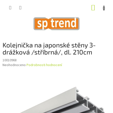
Přejít
NÁKUP
na
obsah
KOŠÍK
Kolejnička na japonské stěny 3-
drážková /stříbrná/, dl. 210cm
10010968
Průměrné
Neohodnoceno
Podrobnosti hodnocení
hodnocení
produktu
je
0,0
z
5
hvězdiček.