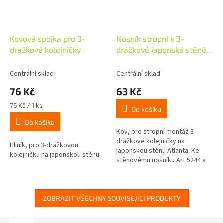
Kovová spojka pro 3-
Nosník stropní k 3-
drážkové kolejničky
drážkové japonské stěně,
2ks
Centrální sklad
Centrální sklad
76 Kč
63 Kč
Měrná
76 Kč / 1 ks
Do košíku
cena:
Do košíku
Kov, pro stropní montáž 3-
drážkové kolejničky na
Hliník, pro 3-drážkovou
japonskou stěnu Atlanta. Ke
kolejničku na japonskou stěnu.
stěnovému nosníku Art.5244 a
5254.
ZOBRAZIT VŠECHNY SOUVISEJÍCÍ PRODUKTY