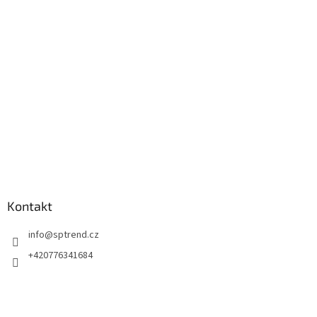
a
t
í
Kontakt
info
@
sptrend.cz
+420776341684