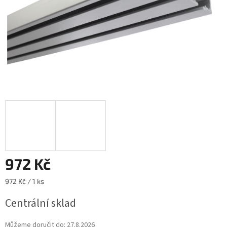
972 Kč
Měrná
972 Kč / 1 ks
cena:
Centrální sklad
Můžeme doručit do:
27.8.2026