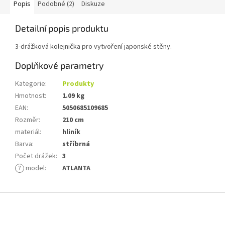
Popis
Podobné (2)
Diskuze
Detailní popis produktu
3-drážková kolejnička pro vytvoření japonské stěny.
Doplňkové parametry
Kategorie
:
Produkty
Hmotnost
:
1.09 kg
EAN
:
5050685109685
Rozměr
:
210 cm
materiál
:
hliník
Barva
:
stříbrná
Počet drážek
:
3
?
model
:
ATLANTA
Z
á
p