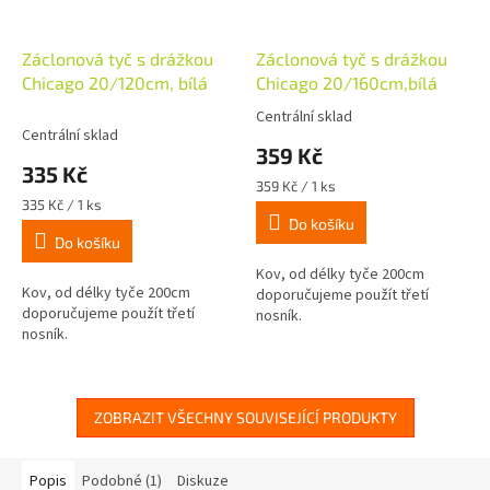
Záclonová tyč s drážkou
Záclonová tyč s drážkou
Chicago 20/120cm, bílá
Chicago 20/160cm,bílá
Centrální sklad
Průměrné
Centrální sklad
hodnocení
359 Kč
produktu
335 Kč
je
Měrná
359 Kč / 1 ks
3,7
Měrná
cena:
335 Kč / 1 ks
z
cena:
Do košíku
Do košíku
5
hvězdiček.
Kov, od délky tyče 200cm
Kov, od délky tyče 200cm
doporučujeme použít třetí
doporučujeme použít třetí
nosník.
nosník.
ZOBRAZIT VŠECHNY SOUVISEJÍCÍ PRODUKTY
Popis
Podobné (1)
Diskuze