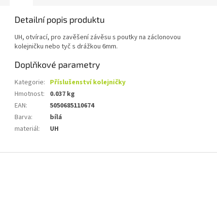
Detailní popis produktu
UH, otvírací, pro zavěšení závěsu s poutky na záclonovou
kolejničku nebo tyč s drážkou 6mm.
Doplňkové parametry
Kategorie
:
Příslušenství kolejničky
Hmotnost
:
0.037 kg
EAN
:
5050685110674
Barva
:
bílá
materiál
:
UH
Z
á
p
a
t
í