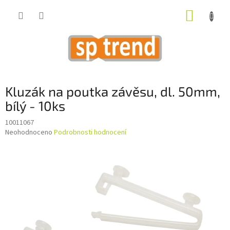
Přejít
NÁKUP
na
obsah
KOŠÍK
Kluzák na poutka závěsu, dl. 50mm,
bílý - 10ks
10011067
Průměrné
Neohodnoceno
Podrobnosti hodnocení
hodnocení
produktu
je
0,0
z
5
hvězdiček.