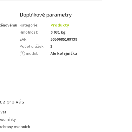
Doplňkové parametry
 stěnovému
Kategorie
:
Produkty
Hmotnost
:
0.031 kg
EAN
:
5050685109739
Počet drážek
:
3
?
model
:
Alu kolejnička
ce pro vás
ovat
podmínky
ochrany osobních