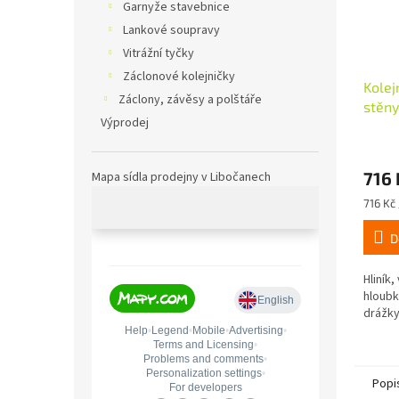
Garnyže stavebnice
Lankové soupravy
Vitrážní tyčky
Záclonové kolejničky
Kolej
Záclony, závěsy a polštáře
stěny
Výprodej
dl. 1
716 
Mapa sídla prodejny v Libočanech
Měrná
716 Kč 
cena:
D
Hliník
hloubk
drážk
Popi