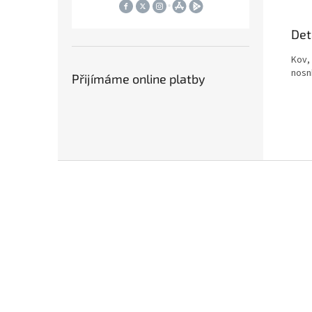
Det
Kov,
nosní
Přijímáme online platby
Z
á
p
a
t
í