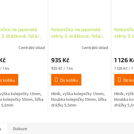
nička na japonské
Kolejnička na japonské
Kolejnič
 3-drážková /bílá/,
stěny 3-drážková /bílá/,
stěny 3-d
60cm
dl. 210cm
dl. 260c
Centrální sklad
Centrální sklad
Kč
935 Kč
1 126 K
Měrná
Měrná
/ 1 ks
935 Kč / 1 ks
1 126 Kč / 1
cena:
cena:
o košíku
Do košíku
Do ko
, výška kolejničky 15mm,
Hliník, výška kolejničky 15mm,
Hliník, výš
a kolejničky 55mm, šířka
hloubka kolejničky 55mm, šířka
hloubka ko
y 5,5mm.
drážky 5,5mm.
drážky 5,
s
Diskuze