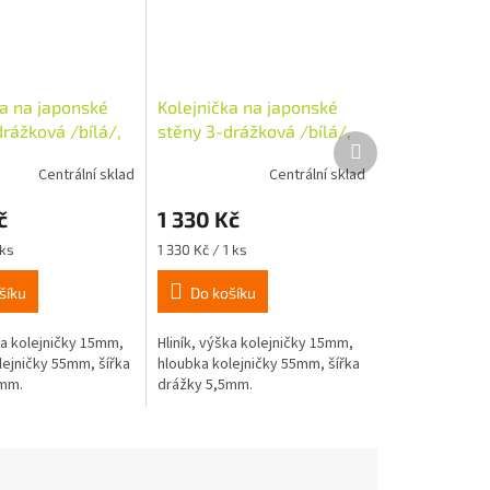
ka na japonské
Kolejnička na japonské
rážková /bílá/,
stěny 3-drážková /bílá/,
Další
m
dl. 310cm
produkt
Centrální sklad
Centrální sklad
č
1 330 Kč
Měrná
 ks
1 330 Kč / 1 ks
cena:
šíku
Do košíku
ka kolejničky 15mm,
Hliník, výška kolejničky 15mm,
lejničky 55mm, šířka
hloubka kolejničky 55mm, šířka
5mm.
drážky 5,5mm.