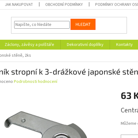
JAK NAKUPOVAT
OBCHODNÍ PODMÍNKY
PODMÍNKY OCHRANY OS
HLEDAT
Záclony, závěsy a polštáře
Dekorativní doplňky
Kontakty
ponské stěně, 2ks
ík stropní k 3-drážkové japonské stěn
né
noceno
Podrobnosti hodnocení
ní
63 
u
Měrná
Centrá
cena:
ek.
Můžeme d