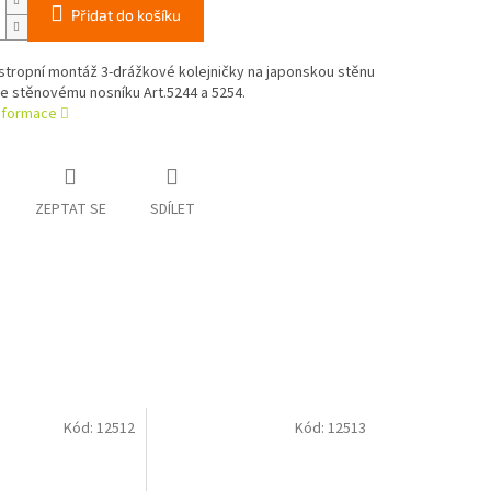
Přidat do košíku
stropní montáž 3-drážkové kolejničky na japonskou stěnu
Ke stěnovému nosníku Art.5244 a 5254.
informace
ZEPTAT SE
SDÍLET
Kód:
12512
Kód:
12513