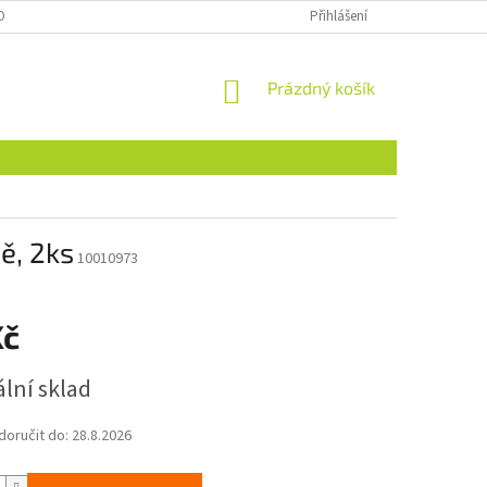
OBNÍCH ÚDAJŮ
NAJDETE NÁS I NA MALL.CZ
Přihlášení
FORMULÁŘ PRO ODSTOU
NÁKUPNÍ
Prázdný košík
KOŠÍK
ě, 2ks
10010973
Kč
lní sklad
oručit do:
28.8.2026