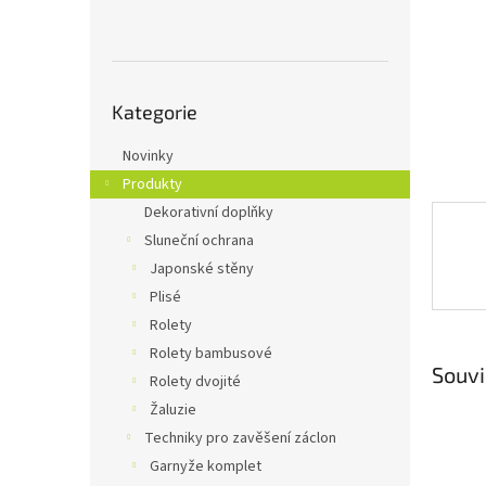
n
e
l
Přeskočit
Kategorie
kategorie
Novinky
Produkty
Dekorativní doplňky
Sluneční ochrana
Japonské stěny
Plisé
Rolety
Rolety bambusové
Souvi
Rolety dvojité
Žaluzie
Techniky pro zavěšení záclon
Garnyže komplet