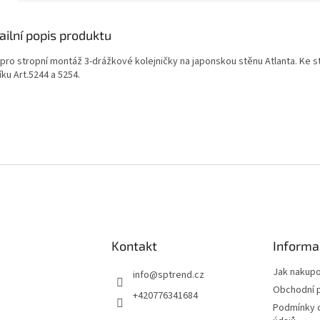
ailní popis produktu
 pro stropní montáž 3-drážkové kolejničky na japonskou stěnu Atlanta. Ke
ku Art.5244 a 5254.
Kontakt
Informa
Jak nakup
info
@
sptrend.cz
Obchodní 
+420776341684
Podmínky 