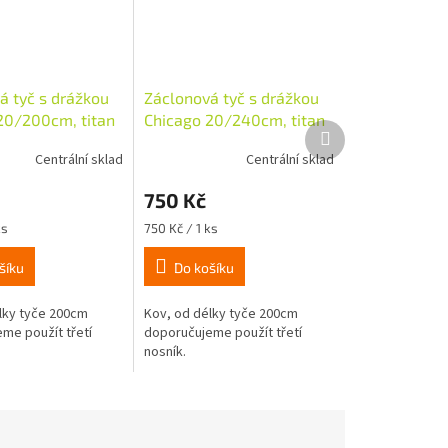
á tyč s drážkou
Záclonová tyč s drážkou
20/200cm, titan
Chicago 20/240cm, titan
Další
produkt
Centrální sklad
Centrální sklad
750 Kč
Měrná
ks
750 Kč / 1 ks
cena:
šíku
Do košíku
lky tyče 200cm
Kov, od délky tyče 200cm
me použít třetí
doporučujeme použít třetí
nosník.