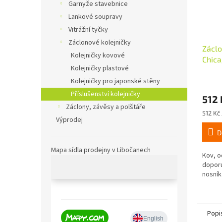
Garnyže stavebnice
Lankové soupravy
Vitrážní tyčky
Záclonové kolejničky
Záclo
Kolejničky kovové
Chica
Kolejničky plastové
Kolejničky pro japonské stěny
Příslušenství kolejničky
512 
Záclony, závěsy a polštáře
Měrná
512 Kč 
Výprodej
cena:
D
Mapa sídla prodejny v Libočanech
Kov, o
doporu
nosník
Popi