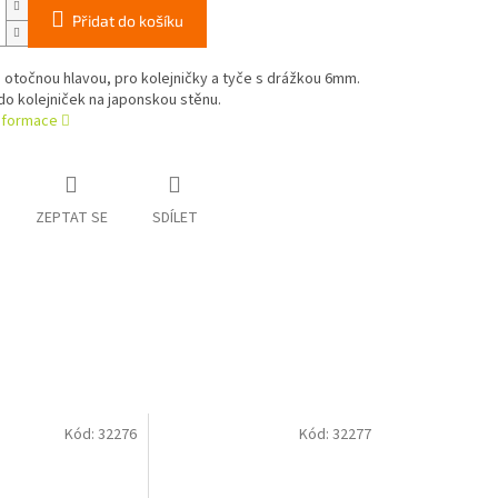
Přidat do košíku
 otočnou hlavou, pro kolejničky a tyče s drážkou 6mm.
do kolejniček na japonskou stěnu.
informace
ZEPTAT SE
SDÍLET
Kód:
32276
Kód:
32277