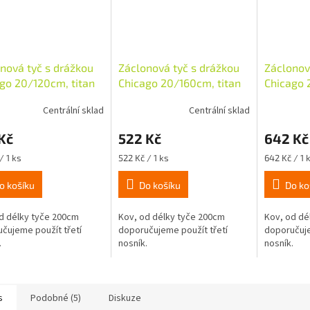
nová tyč s drážkou
Záclonová tyč s drážkou
Záclonov
go 20/120cm, titan
Chicago 20/160cm, titan
Chicago 
Centrální sklad
Centrální sklad
Kč
522 Kč
642 Kč
Měrná
Měrná
/ 1 ks
522 Kč / 1 ks
642 Kč / 1 
cena:
cena:
o košíku
Do košíku
Do ko
d délky tyče 200cm
Kov, od délky tyče 200cm
Kov, od dé
čujeme použít třetí
doporučujeme použít třetí
doporučuje
.
nosník.
nosník.
s
Podobné (5)
Diskuze