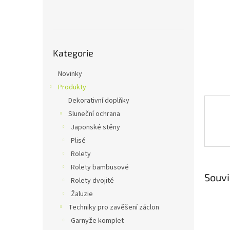
n
e
l
Přeskočit
Kategorie
kategorie
Novinky
Produkty
Dekorativní doplňky
Sluneční ochrana
Japonské stěny
Plisé
Rolety
Rolety bambusové
Souvi
Rolety dvojité
Žaluzie
Techniky pro zavěšení záclon
Garnyže komplet