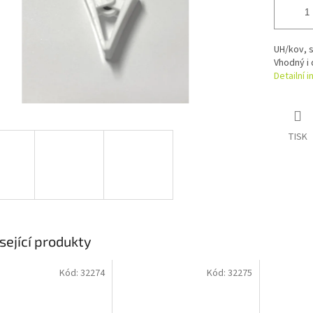
UH/kov, s
Vhodný i 
Detailní 
TISK
sející produkty
Kód:
32274
Kód:
32275