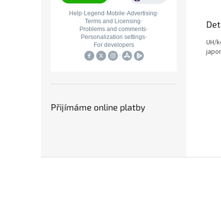
Det
UH/k
japo
Přijímáme online platby
Z
á
p
a
t
í