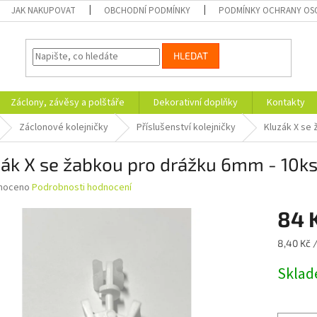
JAK NAKUPOVAT
OBCHODNÍ PODMÍNKY
PODMÍNKY OCHRANY OS
HLEDAT
Záclony, závěsy a polštáře
Dekorativní doplňky
Kontakty
Záclonové kolejničky
Příslušenství kolejničky
Kluzák X se
ák X se žabkou pro drážku 6mm - 10k
né
noceno
Podrobnosti hodnocení
ní
84 
u
Měrná
8,40 Kč /
cena:
Skla
ek.