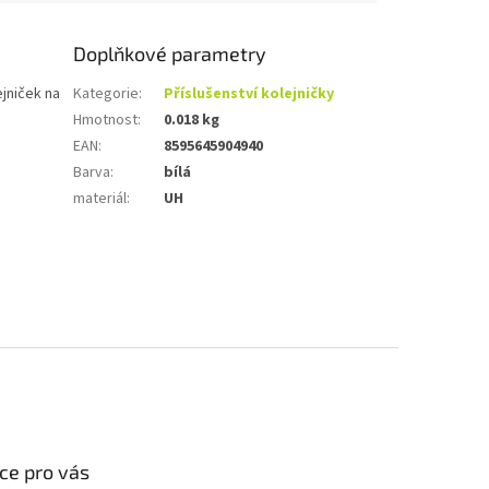
Doplňkové parametry
ejniček na
Kategorie
:
Příslušenství kolejničky
Hmotnost
:
0.018 kg
EAN
:
8595645904940
Barva
:
bílá
materiál
:
UH
ce pro vás