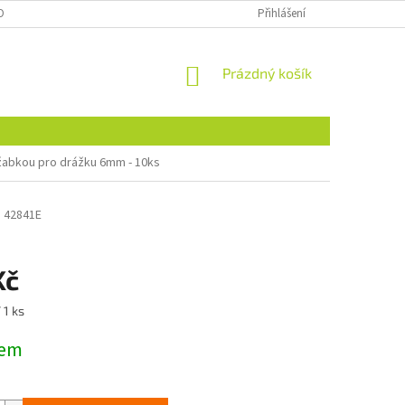
OBNÍCH ÚDAJŮ
NAJDETE NÁS I NA MALL.CZ
Přihlášení
FORMULÁŘ PRO ODSTOU
NÁKUPNÍ
Prázdný košík
KOŠÍK
 žabkou pro drážku 6mm - 10ks
s
42841E
Kč
 1 ks
dem