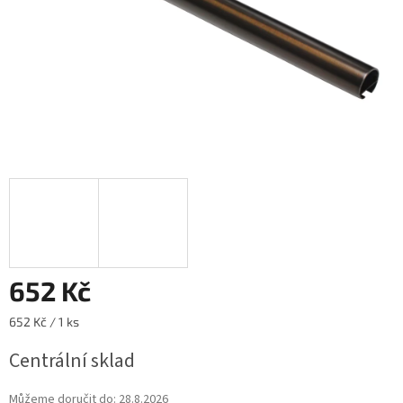
652 Kč
Měrná
652 Kč / 1 ks
cena:
Centrální sklad
Můžeme doručit do:
28.8.2026