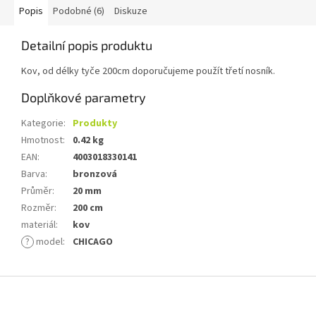
Popis
Podobné (6)
Diskuze
Detailní popis produktu
Kov, od délky tyče 200cm doporučujeme použít třetí nosník.
Doplňkové parametry
Kategorie
:
Produkty
Hmotnost
:
0.42 kg
EAN
:
4003018330141
Barva
:
bronzová
Průměr
:
20 mm
Rozměr
:
200 cm
materiál
:
kov
?
model
:
CHICAGO
Z
á
p