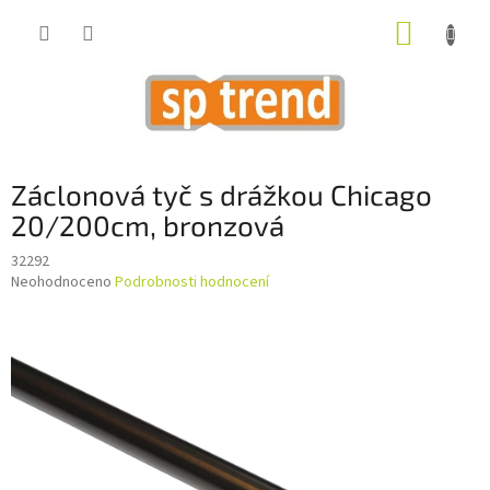
Přejít
NÁKUP
na
obsah
KOŠÍK
Záclonová tyč s drážkou Chicago
20/200cm, bronzová
32292
Průměrné
Neohodnoceno
Podrobnosti hodnocení
hodnocení
produktu
je
0,0
z
5
hvězdiček.