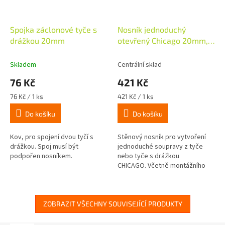
Spojka záclonové tyče s
Nosník jednoduchý
drážkou 20mm
otevřený Chicago 20mm,
bronzový
Skladem
Centrální sklad
76 Kč
421 Kč
Měrná
Měrná
76 Kč / 1 ks
421 Kč / 1 ks
cena:
cena:
Do košíku
Do košíku
Kov, pro spojení dvou tyčí s
Stěnový nosník pro vytvoření
drážkou. Spoj musí být
jednoduché soupravy z tyče
podpořen nosníkem.
nebo tyče s drážkou
CHICAGO. Včetně montážního
materiálu. Délka nosníku je 8cm.
Od délky tyče 200cm
doporučujeme použít...
ZOBRAZIT VŠECHNY SOUVISEJÍCÍ PRODUKTY