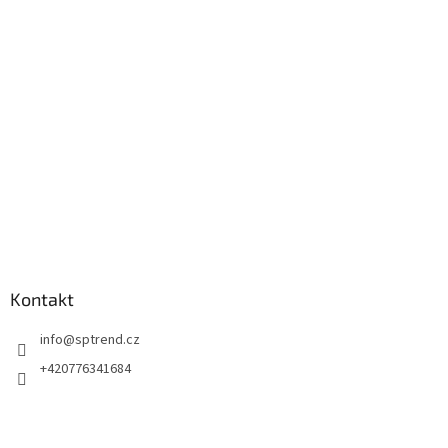
a
t
í
Kontakt
info
@
sptrend.cz
+420776341684