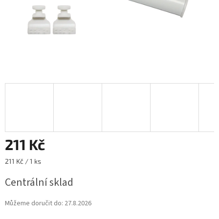
211 Kč
Měrná
211 Kč / 1 ks
cena:
Centrální sklad
Můžeme doručit do:
27.8.2026