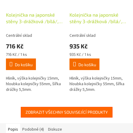
Kolejnička na japonské
Kolejnička na japonské
stěny 3-drážková /bílá/,
stěny 3-drážková /bílá/,
dl. 160cm
dl. 210cm
Centrální sklad
Centrální sklad
716 Kč
935 Kč
Měrná
Měrná
716 Kč / 1 ks
935 Kč / 1 ks
cena:
cena:
Do košíku
Do košíku
Hliník, výška kolejničky 15mm,
Hliník, výška kolejničky 15mm,
hloubka kolejničky 55mm, šířka
hloubka kolejničky 55mm, šířka
drážky 5,5mm.
drážky 5,5mm.
ZOBRAZIT VŠECHNY SOUVISEJÍCÍ PRODUKTY
Popis
Podobné (4)
Diskuze