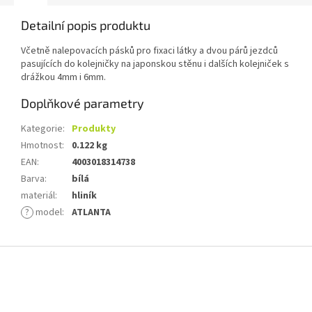
Detailní popis produktu
Včetně nalepovacích pásků pro fixaci látky a dvou párů jezdců
pasujících do kolejničky na japonskou stěnu i dalších kolejniček s
drážkou 4mm i 6mm.
Doplňkové parametry
Kategorie
:
Produkty
Hmotnost
:
0.122 kg
EAN
:
4003018314738
Barva
:
bílá
materiál
:
hliník
?
model
:
ATLANTA
Z
á
p
a