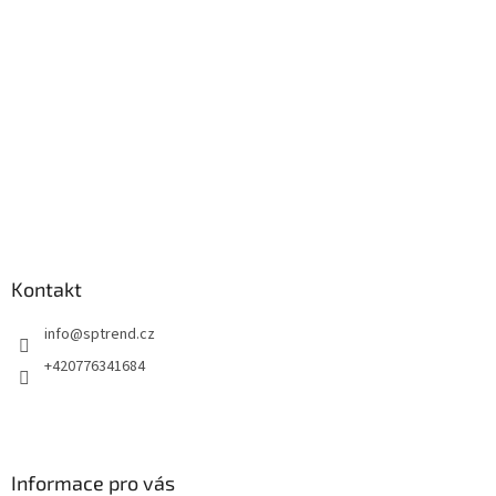
t
í
Kontakt
info
@
sptrend.cz
+420776341684
Informace pro vás