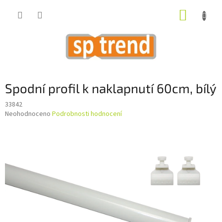
Přejít
NÁKUP
na
obsah
KOŠÍK
Spodní profil k naklapnutí 60cm, bílý
33842
Průměrné
Neohodnoceno
Podrobnosti hodnocení
hodnocení
produktu
je
0,0
z
5
hvězdiček.