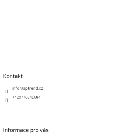
í
Kontakt
info
@
sptrend.cz
+420776341684
Informace pro vás