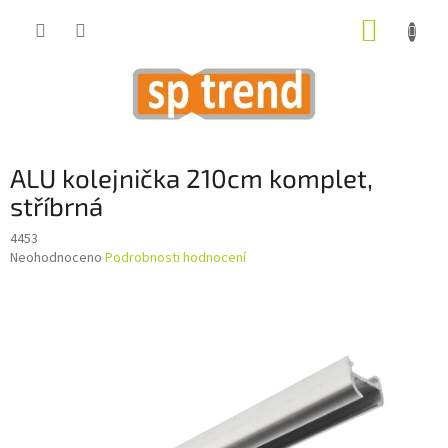
Přejít
NÁKUP
na
obsah
KOŠÍK
ALU kolejnička 210cm komplet,
stříbrná
4453
Průměrné
Neohodnoceno
Podrobnosti hodnocení
hodnocení
produktu
je
0,0
z
5
hvězdiček.