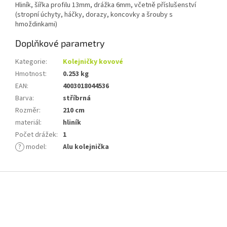
Hliník, šířka profilu 13mm, drážka 6mm, včetně příslušenství
(stropní úchyty, háčky, dorazy, koncovky a šrouby s
hmoždinkami)
Doplňkové parametry
Kategorie
:
Kolejničky kovové
Hmotnost
:
0.253 kg
EAN
:
4003018044536
Barva
:
stříbrná
Rozměr
:
210 cm
materiál
:
hliník
Počet drážek
:
1
?
model
:
Alu kolejnička
Z
á
p
a
t