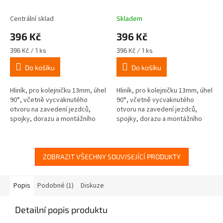
spojky, stříbrný
spojky, stříbrný
Centrální sklad
Skladem
396 Kč
396 Kč
Měrná
Měrná
396 Kč / 1 ks
396 Kč / 1 ks
cena:
cena:
Do košíku
Do košíku
Hliník, pro kolejničku 13mm, úhel
Hliník, pro kolejničku 13mm, úhel
90°, včetně vycvaknutého
90°, včetně vycvaknutého
otvoru na zavedení jezdců,
otvoru na zavedení jezdců,
spojky, dorazu a montážního
spojky, dorazu a montážního
materiálu.
materiálu.
ZOBRAZIT VŠECHNY SOUVISEJÍCÍ PRODUKTY
Popis
Podobné (1)
Diskuze
Detailní popis produktu