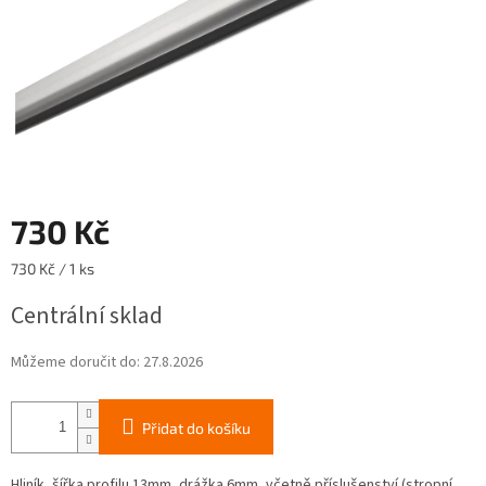
730 Kč
Měrná
730 Kč / 1 ks
cena:
Centrální sklad
Můžeme doručit do:
27.8.2026
Přidat do košíku
Hliník, šířka profilu 13mm, drážka 6mm, včetně příslušenství (stropní