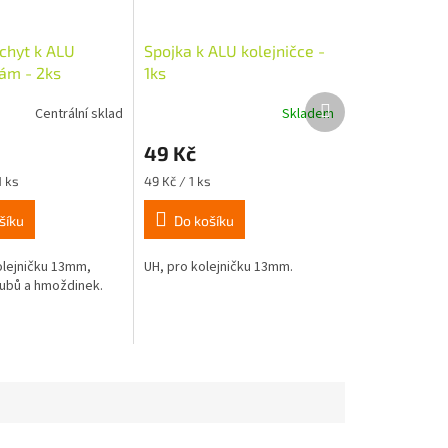
úchyt k ALU
Spojka k ALU kolejničce -
kám - 2ks
1ks
Další
Centrální sklad
Skladem
produkt
49 Kč
Měrná
1 ks
49 Kč / 1 ks
cena:
šíku
Do košíku
olejničku 13mm,
UH, pro kolejničku 13mm.
ubů a hmoždinek.