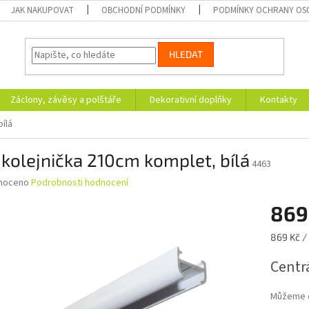
JAK NAKUPOVAT
OBCHODNÍ PODMÍNKY
PODMÍNKY OCHRANY OS
HLEDAT
Záclony, závěsy a polštáře
Dekorativní doplňky
Kontakty
ílá
kolejnička 210cm komplet, bílá
4463
né
noceno
Podrobnosti hodnocení
ní
869
u
Měrná
869 Kč / 
cena:
Centrá
ek.
Můžeme d