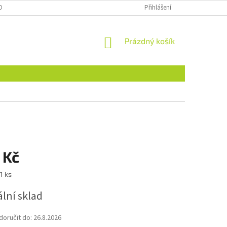
OBNÍCH ÚDAJŮ
NAJDETE NÁS I NA MALL.CZ
Přihlášení
FORMULÁŘ PRO ODSTOU
NÁKUPNÍ
Prázdný košík
KOŠÍK
 Kč
1 ks
lní sklad
oručit do:
26.8.2026