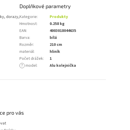
Doplňkové parametry
čky, dorazy,
Kategorie
:
Produkty
Hmotnost
:
0.258 kg
EAN
:
4003018044635
Barva
:
bílá
Rozměr
:
210 cm
materiál
:
hliník
Počet drážek
:
1
?
model
:
Alu kolejnička
ce pro vás
ovat