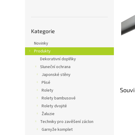
n
e
l
Přeskočit
Kategorie
kategorie
Novinky
Produkty
Dekorativní doplňky
Sluneční ochrana
Japonské stěny
Plisé
Souvi
Rolety
Rolety bambusové
Rolety dvojité
Žaluzie
Techniky pro zavěšení záclon
Garnyže komplet