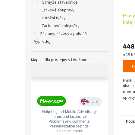
Garnyže stavebnice
Lankové soupravy
Pravý
Vitrážní tyčky
kolej
Záclonové kolejničky
včetn
Záclony, závěsy a polštáře
Výprodej
448
Měrná
448 Kč
cena:
Mapa sídla prodejny v Libočanech
D
Hliník
úhel 9
otvoru
spojky
materi
Popi