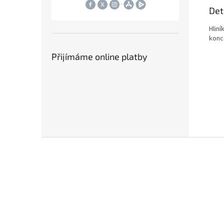
Det
Hliní
konc
Přijímáme online platby
Z
á
p
a
t
í