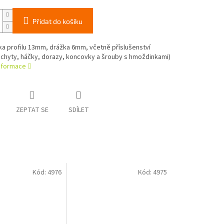
Přidat do košíku
ířka profilu 13mm, drážka 6mm, včetně příslušenství
úchyty, háčky, dorazy, koncovky a šrouby s hmoždinkami)
informace
ZEPTAT SE
SDÍLET
Kód:
4976
Kód:
4975