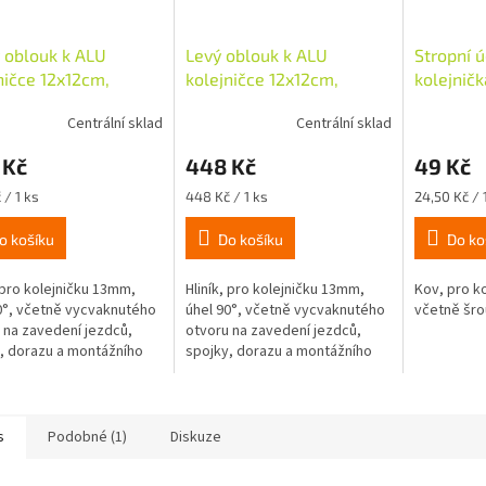
 oblouk k ALU
Levý oblouk k ALU
Stropní 
ničce 12x12cm,
kolejničce 12x12cm,
kolejnič
ě spojky, bílý
včetně spojky, bílý
Centrální sklad
Centrální sklad
 Kč
448 Kč
49 Kč
Měrná
Měrná
 / 1 ks
448 Kč / 1 ks
24,50 Kč / 
cena:
cena:
o košíku
Do košíku
Do ko
, pro kolejničku 13mm,
Hliník, pro kolejničku 13mm,
Kov, pro k
0°, včetně vycvaknutého
úhel 90°, včetně vycvaknutého
včetně šro
 na zavedení jezdců,
otvoru na zavedení jezdců,
, dorazu a montážního
spojky, dorazu a montážního
álu.
materiálu.
s
Podobné (1)
Diskuze