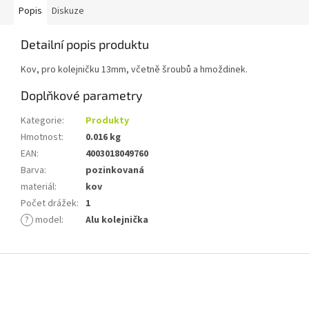
Popis
Diskuze
Detailní popis produktu
Kov, pro kolejničku 13mm, včetně šroubů a hmoždinek.
Doplňkové parametry
Kategorie
:
Produkty
Hmotnost
:
0.016 kg
EAN
:
4003018049760
Barva
:
pozinkovaná
materiál
:
kov
Počet drážek
:
1
?
model
:
Alu kolejnička
Z
á
p
a