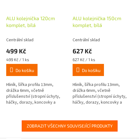
ALU kolejnička 120cm
ALU kolejnička 150cm
komplet, bílá
komplet, bílá
Centrální sklad
Centrální sklad
499 Kč
627 Kč
Měrná
Měrná
499 Kč / 1 ks
627 Kč / 1 ks
cena:
cena:
Do košíku
Do košíku
Hliník, šířka profilu 13mm,
Hliník, šířka profilu 13mm,
drážka 6mm, včetně
drážka 6mm, včetně
příslušenství (stropní úchyty,
příslušenství (stropní úchyty,
háčky, dorazy, koncovky a
háčky, dorazy, koncovky a
šrouby s hmoždinkami)
šrouby s hmoždinkami)
ZOBRAZIT VŠECHNY SOUVISEJÍCÍ PRODUKTY