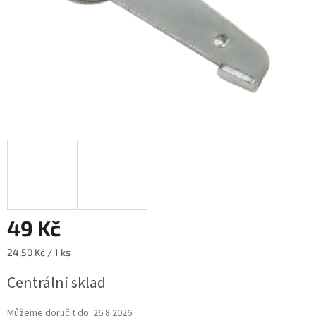
49 Kč
Měrná
24,50 Kč / 1 ks
cena:
Centrální sklad
Můžeme doručit do:
26.8.2026