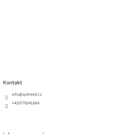
t
í
Kontakt
info
@
sptrend.cz
+420776341684