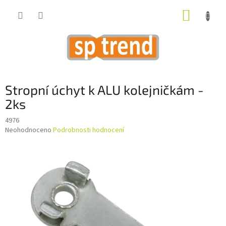
Přejít
NÁKUP
na
obsah
KOŠÍK
Stropní úchyt k ALU kolejničkám -
2ks
4976
Průměrné
Neohodnoceno
Podrobnosti hodnocení
hodnocení
produktu
je
0,0
z
5
hvězdiček.