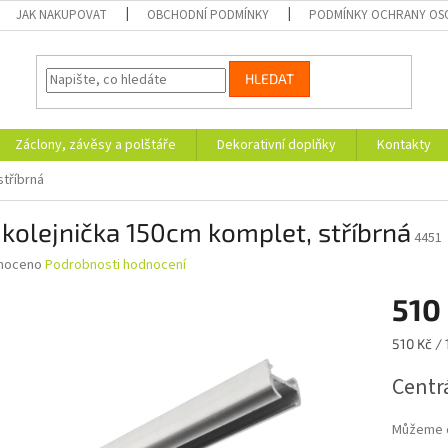
JAK NAKUPOVAT
OBCHODNÍ PODMÍNKY
PODMÍNKY OCHRANY OS
HLEDAT
Záclony, závěsy a polštáře
Dekorativní doplňky
Kontakty
stříbrná
kolejnička 150cm komplet, stříbrná
4451
né
noceno
Podrobnosti hodnocení
ní
510
u
Měrná
510 Kč / 
cena:
Centrá
ek.
Můžeme d