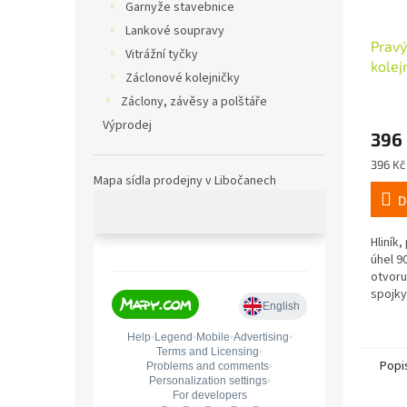
Garnyže stavebnice
Lankové soupravy
Pravý
Vitrážní tyčky
kolej
Záclonové kolejničky
včetn
Záclony, závěsy a polštáře
Výprodej
396
Měrná
396 Kč 
cena:
Mapa sídla prodejny v Libočanech
D
Hliník
úhel 9
otvoru
spojky
materi
Popi