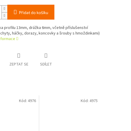
Přidat do košíku
ířka profilu 13mm, drážka 6mm, včetně příslušenství
úchyty, háčky, dorazy, koncovky a šrouby s hmoždinkami)
informace
ZEPTAT SE
SDÍLET
Kód:
4976
Kód:
4975