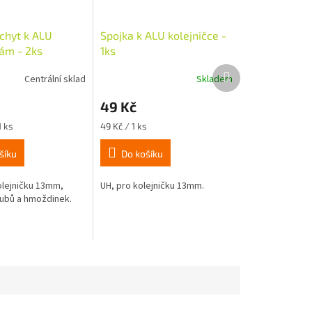
úchyt k ALU
Spojka k ALU kolejničce -
kám - 2ks
1ks
Další
Centrální sklad
Skladem
produkt
49 Kč
Měrná
1 ks
49 Kč / 1 ks
cena:
šíku
Do košíku
olejničku 13mm,
UH, pro kolejničku 13mm.
ubů a hmoždinek.