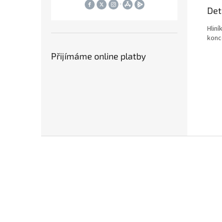
Det
Hliní
konc
Přijímáme online platby
Z
á
p
a
t
í