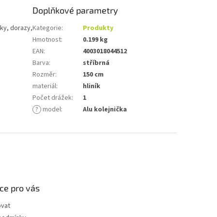
Doplňkové parametry
čky, dorazy,
Kategorie
:
Produkty
Hmotnost
:
0.199 kg
EAN
:
4003018044512
Barva
:
stříbrná
Rozměr
:
150 cm
materiál
:
hliník
Počet drážek
:
1
?
model
:
Alu kolejnička
ce pro vás
ovat