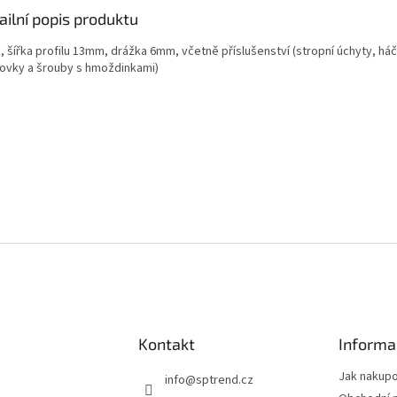
ailní popis produktu
k, šířka profilu 13mm, drážka 6mm, včetně příslušenství (stropní úchyty, há
ovky a šrouby s hmoždinkami)
Kontakt
Informa
Jak nakup
info
@
sptrend.cz