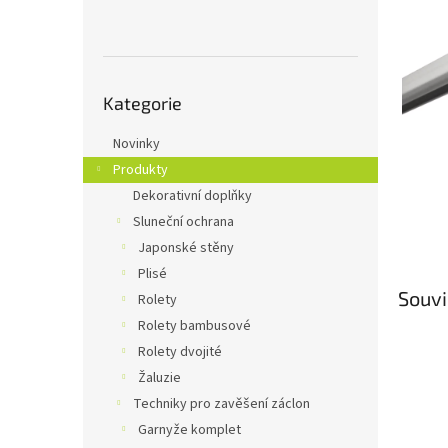
n
e
l
Přeskočit
Kategorie
kategorie
Novinky
Produkty
Dekorativní doplňky
Sluneční ochrana
Japonské stěny
Plisé
Souvi
Rolety
Rolety bambusové
Rolety dvojité
Žaluzie
Techniky pro zavěšení záclon
Garnyže komplet