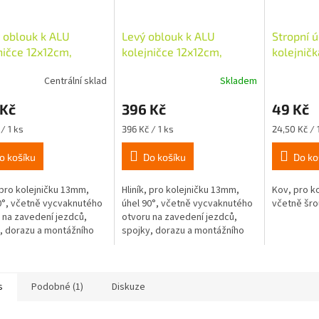
 oblouk k ALU
Levý oblouk k ALU
Stropní 
ničce 12x12cm,
kolejničce 12x12cm,
kolejnič
ě spojky, stříbrný
včetně spojky, stříbrný
Centrální sklad
Skladem
 Kč
396 Kč
49 Kč
Měrná
Měrná
/ 1 ks
396 Kč / 1 ks
24,50 Kč / 
cena:
cena:
o košíku
Do košíku
Do ko
, pro kolejničku 13mm,
Hliník, pro kolejničku 13mm,
Kov, pro k
0°, včetně vycvaknutého
úhel 90°, včetně vycvaknutého
včetně šro
 na zavedení jezdců,
otvoru na zavedení jezdců,
, dorazu a montážního
spojky, dorazu a montážního
álu.
materiálu.
s
Podobné (1)
Diskuze