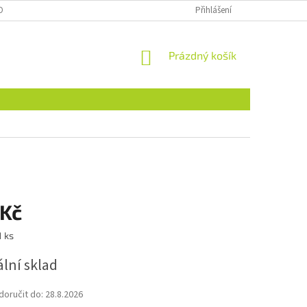
OBNÍCH ÚDAJŮ
NAJDETE NÁS I NA MALL.CZ
Přihlášení
FORMULÁŘ PRO ODSTOU
NÁKUPNÍ
Prázdný košík
KOŠÍK
 Kč
1 ks
lní sklad
oručit do:
28.8.2026