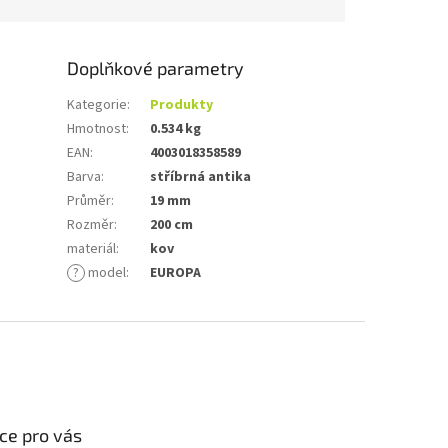
Doplňkové parametry
Kategorie
:
Produkty
Hmotnost
:
0.534 kg
EAN
:
4003018358589
Barva
:
stříbrná antika
Průměr
:
19 mm
Rozměr
:
200 cm
materiál
:
kov
?
model
:
EUROPA
ce pro vás