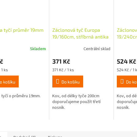
a tyčí průměr 19mm
Záclonová tyč Europa
Záclonov
19/160cm, stříbrná antika
19/240cm
Skladem
Centrální sklad
č
371 Kč
524 Kč
Měrná
Měrná
 1 ks
371 Kč / 1 ks
524 Kč / 1 
cena:
cena:
o košíku
Do košíku
Do ko
 tyčí o průměru 19mm.
Kov, od délky tyče 200cm
Kov, od dé
doporučujeme použít třetí
doporučuje
nosník.
nosník.