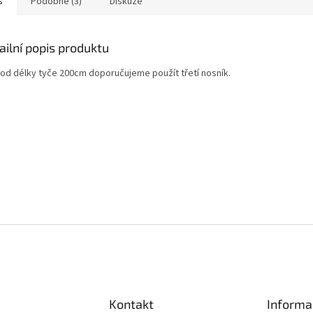
s
Podobné (3)
Diskuze
ailní popis produktu
 od délky tyče 200cm doporučujeme použít třetí nosník.
Kontakt
Informa