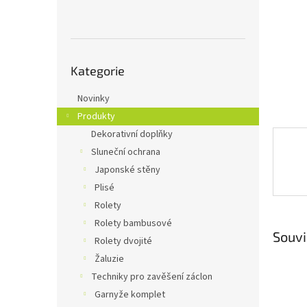
n
e
l
Přeskočit
Kategorie
kategorie
Novinky
Produkty
Dekorativní doplňky
Sluneční ochrana
Japonské stěny
Plisé
Rolety
Rolety bambusové
Souvi
Rolety dvojité
Žaluzie
Techniky pro zavěšení záclon
Garnyže komplet