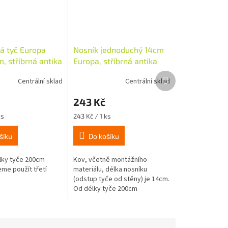
á tyč Europa
Nosník jednoduchý 14cm
, stříbrná antika
Europa, stříbrná antika
Další
Centrální sklad
Centrální sklad
produkt
243 Kč
Měrná
ks
243 Kč / 1 ks
cena:
šíku
Do košíku
lky tyče 200cm
Kov, včetně montážního
me použít třetí
materiálu, délka nosníku
(odstup tyče od stěny) je 14cm.
Od délky tyče 200cm
doporučujeme použít třetí
nosník. Na tyč o průměru 19mm.