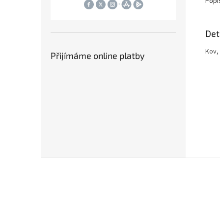
Popi
Det
Kov,
Přijímáme online platby
Z
á
p
a
t
í