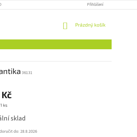
OBNÍCH ÚDAJŮ
NAJDETE NÁS I NA MALL.CZ
Přihlášení
FORMULÁŘ PRO ODSTOU
NÁKUPNÍ
Prázdný košík
KOŠÍK
antika
36131
 Kč
1 ks
lní sklad
oručit do:
28.8.2026