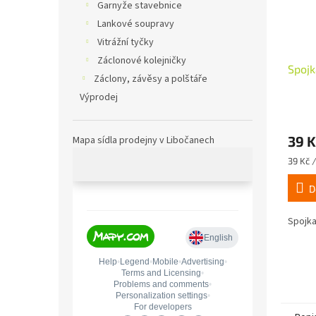
Garnyže stavebnice
Lankové soupravy
Vitrážní tyčky
Záclonové kolejničky
Spojk
Záclony, závěsy a polštáře
Výprodej
39 K
Mapa sídla prodejny v Libočanech
Měrná
39 Kč /
cena:
D
Spojka