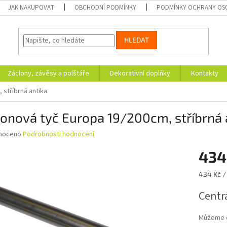
JAK NAKUPOVAT
OBCHODNÍ PODMÍNKY
PODMÍNKY OCHRANY OS
HLEDAT
Záclony, závěsy a polštáře
Dekorativní doplňky
Kontakty
 stříbrná antika
onová tyč Europa 19/200cm, stříbrná 
né
noceno
Podrobnosti hodnocení
ní
434
u
Měrná
434 Kč / 
cena:
Centrá
ek.
Můžeme d