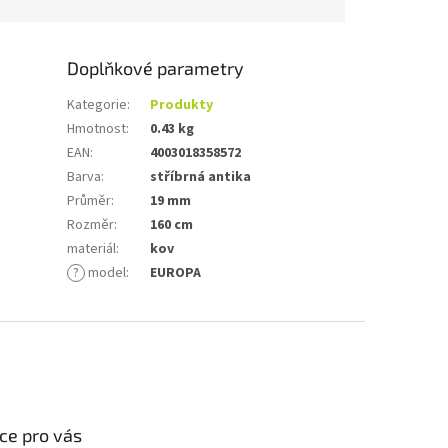
Doplňkové parametry
Kategorie
:
Produkty
Hmotnost
:
0.43 kg
EAN
:
4003018358572
Barva
:
stříbrná antika
Průměr
:
19 mm
Rozměr
:
160 cm
materiál
:
kov
?
model
:
EUROPA
ce pro vás