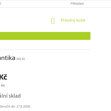
OBNÍCH ÚDAJŮ
NAJDETE NÁS I NA MALL.CZ
Přihlášení
FORMULÁŘ PRO ODSTOU
NÁKUPNÍ
Prázdný košík
KOŠÍK
antika
36130
 Kč
1 ks
lní sklad
oručit do:
27.8.2026