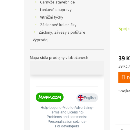
Garnyže stavebnice
Lankové soupravy
Vitrážní tyčky
Záclonové kolejničky
Spojk
Záclony, závěsy a polštáře
Výprodej
39 K
Mapa sídla prodejny v Libočanech
Měrná
39 Kč /
cena:
D
Spojka