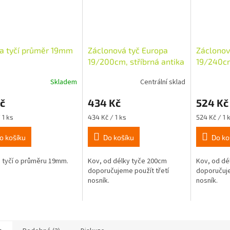
a tyčí průměr 19mm
Záclonová tyč Europa
Záclonov
19/200cm, stříbrná antika
19/240cm
Skladem
Centrální sklad
č
434 Kč
524 Kč
Měrná
Měrná
 1 ks
434 Kč / 1 ks
524 Kč / 1 
cena:
cena:
o košíku
Do košíku
Do ko
 tyčí o průměru 19mm.
Kov, od délky tyče 200cm
Kov, od dé
doporučujeme použít třetí
doporučuje
nosník.
nosník.