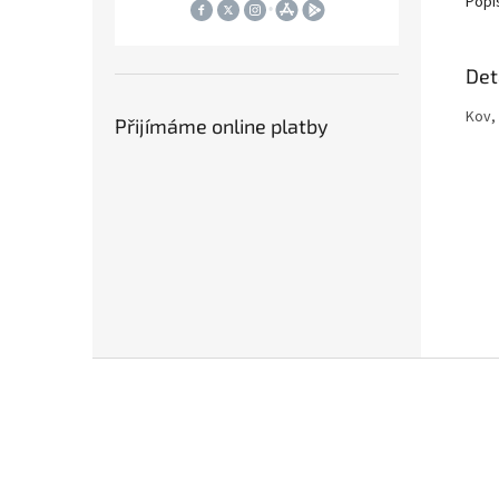
Popi
Det
Kov,
Přijímáme online platby
Z
á
p
a
t
í