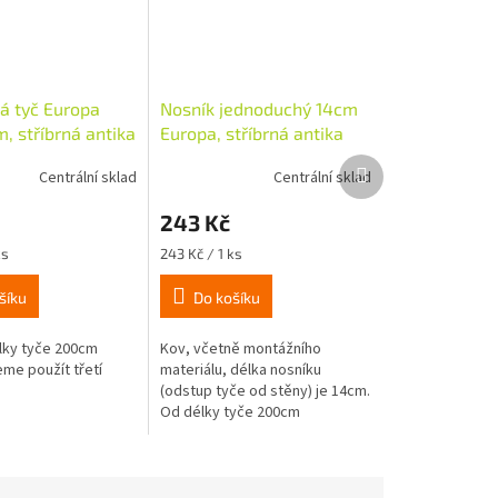
á tyč Europa
Nosník jednoduchý 14cm
, stříbrná antika
Europa, stříbrná antika
Další
Centrální sklad
Centrální sklad
produkt
243 Kč
Měrná
ks
243 Kč / 1 ks
cena:
šíku
Do košíku
lky tyče 200cm
Kov, včetně montážního
me použít třetí
materiálu, délka nosníku
(odstup tyče od stěny) je 14cm.
Od délky tyče 200cm
doporučujeme použít třetí
nosník. Na tyč o průměru 19mm.