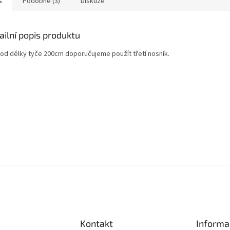
s
Podobné (3)
Diskuze
ailní popis produktu
 od délky tyče 200cm doporučujeme použít třetí nosník.
Kontakt
Informa