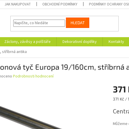
JAK NAKUPOVAT
OBCHODNÍ PODMÍNKY
PODMÍNKY OCHRANY OS
HLEDAT
Záclony, závěsy a polštáře
Dekorativní doplňky
Kontakty
 stříbrná antika
onová tyč Europa 19/160cm, stříbrná 
né
noceno
Podrobnosti hodnocení
ní
371
u
Měrná
371 Kč / 
cena:
Centrá
ek.
Můžeme d