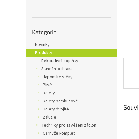
n
e
l
Přeskočit
Kategorie
kategorie
Novinky
Produkty
Dekorativní doplňky
Sluneční ochrana
Japonské stěny
Plisé
Rolety
Rolety bambusové
Souvi
Rolety dvojité
Žaluzie
Techniky pro zavěšení záclon
Garnyže komplet