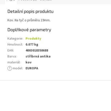
Detailní popis produktu
Kov. Na tyč o průměru 19mm.
Doplňkové parametry
Kategorie
:
Produkty
Hmotnost
:
0.077 kg
EAN
:
4003018358688
Barva
:
stříbrná antika
materiál
:
kov
?
model
:
EUROPA
Z
á
p
a
t
í