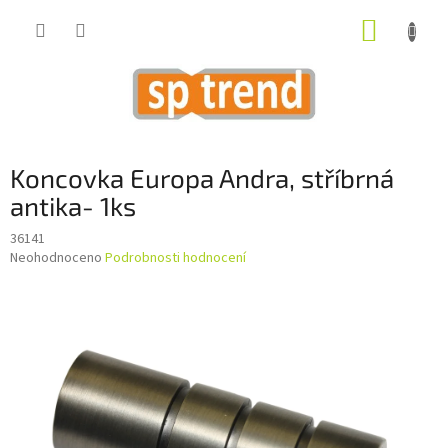
Přejít
NÁKUP
na
obsah
KOŠÍK
Koncovka Europa Andra, stříbrná
antika- 1ks
36141
Průměrné
Neohodnoceno
Podrobnosti hodnocení
hodnocení
produktu
je
0,0
z
5
hvězdiček.