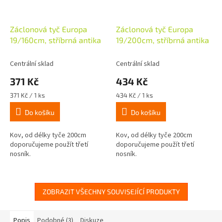
Záclonová tyč Europa
Záclonová tyč Europa
19/160cm, stříbrná antika
19/200cm, stříbrná antika
Centrální sklad
Centrální sklad
371 Kč
434 Kč
Měrná
Měrná
371 Kč / 1 ks
434 Kč / 1 ks
cena:
cena:
Do košíku
Do košíku
Kov, od délky tyče 200cm
Kov, od délky tyče 200cm
doporučujeme použít třetí
doporučujeme použít třetí
nosník.
nosník.
ZOBRAZIT VŠECHNY SOUVISEJÍCÍ PRODUKTY
Popis
Podobné (3)
Diskuze