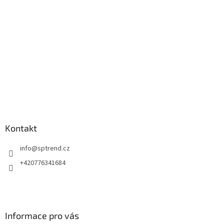
í
Kontakt
info
@
sptrend.cz
+420776341684
Informace pro vás