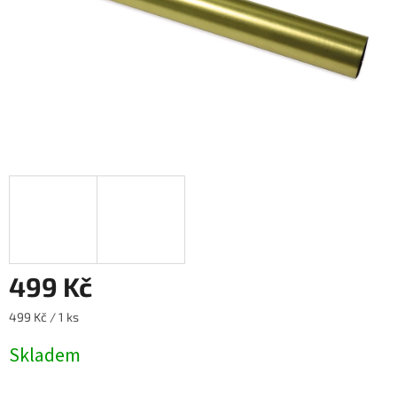
499 Kč
Měrná
499 Kč / 1 ks
cena:
Skladem