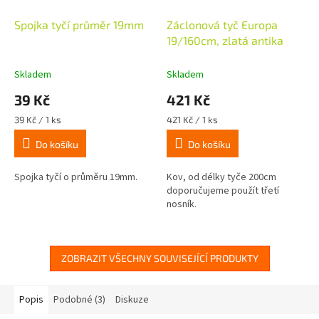
Spojka tyčí průměr 19mm
Záclonová tyč Europa
19/160cm, zlatá antika
Skladem
Skladem
39 Kč
421 Kč
Měrná
Měrná
39 Kč / 1 ks
421 Kč / 1 ks
cena:
cena:
Do košíku
Do košíku
Spojka tyčí o průměru 19mm.
Kov, od délky tyče 200cm
doporučujeme použít třetí
nosník.
ZOBRAZIT VŠECHNY SOUVISEJÍCÍ PRODUKTY
Popis
Podobné (3)
Diskuze