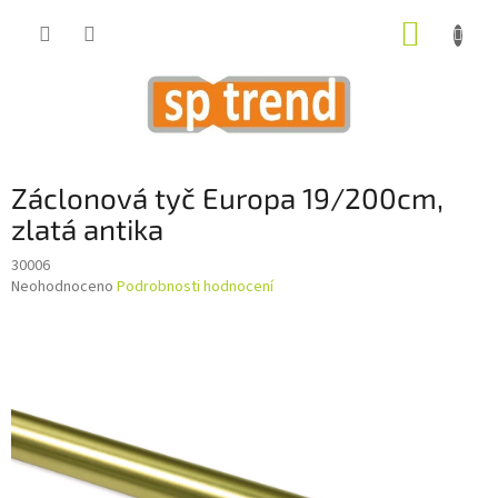
Přejít
NÁKUP
na
obsah
KOŠÍK
Záclonová tyč Europa 19/200cm,
zlatá antika
30006
Průměrné
Neohodnoceno
Podrobnosti hodnocení
hodnocení
produktu
je
0,0
z
5
hvězdiček.