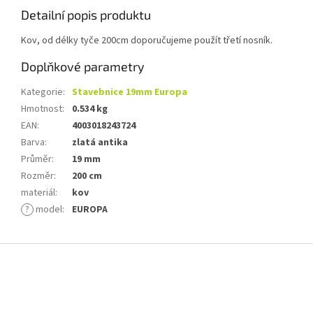
Detailní popis produktu
Kov, od délky tyče 200cm doporučujeme použít třetí nosník.
Doplňkové parametry
Kategorie
:
Stavebnice 19mm Europa
Hmotnost
:
0.534 kg
EAN
:
4003018243724
Barva
:
zlatá antika
Průměr
:
19 mm
Rozměr
:
200 cm
materiál
:
kov
?
model
:
EUROPA
Z
á
p
a
t