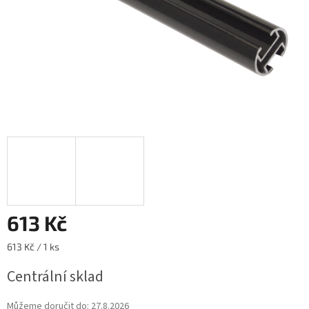
613 Kč
Měrná
613 Kč / 1 ks
cena:
Centrální sklad
Můžeme doručit do:
27.8.2026