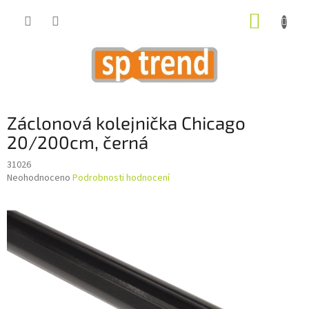
Přejít
NÁKUP
na
obsah
KOŠÍK
Záclonová kolejnička Chicago
20/200cm, černá
31026
Průměrné
Neohodnoceno
Podrobnosti hodnocení
hodnocení
produktu
je
0,0
z
5
hvězdiček.