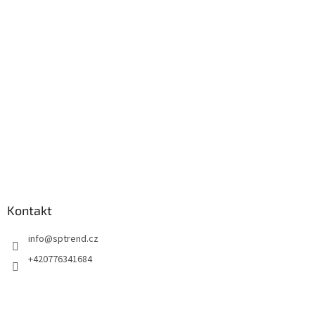
a
t
í
Kontakt
info
@
sptrend.cz
+420776341684