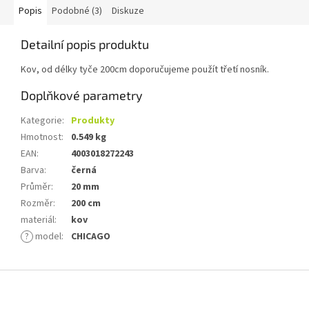
Popis
Podobné (3)
Diskuze
Detailní popis produktu
Kov, od délky tyče 200cm doporučujeme použít třetí nosník.
Doplňkové parametry
Kategorie
:
Produkty
Hmotnost
:
0.549 kg
EAN
:
4003018272243
Barva
:
černá
Průměr
:
20 mm
Rozměr
:
200 cm
materiál
:
kov
?
model
:
CHICAGO
Z
á
p