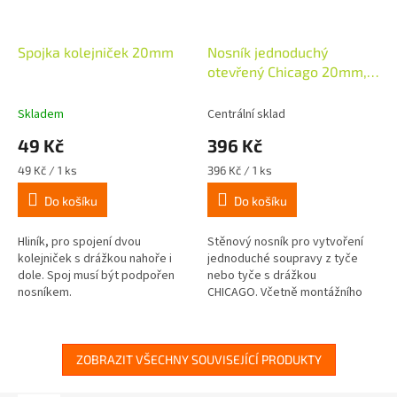
Spojka kolejniček 20mm
Nosník jednoduchý
otevřený Chicago 20mm,
černá
Skladem
Centrální sklad
49 Kč
396 Kč
Měrná
Měrná
49 Kč / 1 ks
396 Kč / 1 ks
cena:
cena:
Do košíku
Do košíku
Hliník, pro spojení dvou
Stěnový nosník pro vytvoření
kolejniček s drážkou nahoře i
jednoduché soupravy z tyče
dole. Spoj musí být podpořen
nebo tyče s drážkou
nosníkem.
CHICAGO. Včetně montážního
materiálu. Délka nosníku je 8cm.
Od délky tyče 200cm
doporučujeme použít...
ZOBRAZIT VŠECHNY SOUVISEJÍCÍ PRODUKTY