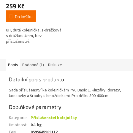
259 Kč
Do košíku
UH, dutá kolejnička, 1-drážková
s drážkou 4mm, bez
příslušenství.
Popis
Podobné (1)
Diskuze
Detailní popis produktu
Sada příslušenství ke kolejničkám PVC Basic 1. Kluzáky, dorazy,
koncovky a šrouby s hmoždinkami. Pro délku 300-400cm
Doplňkové parametry
Kategorie
:
Příslušenství kolejničky
Hmotnost
:
0.1 kg
EAN
:
8595645909112