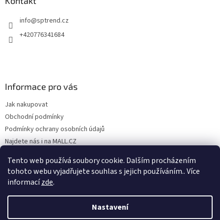
Kontakt
info
@
sptrend.cz
+420776341684
Informace pro vás
Jak nakupovat
Obchodní podmínky
Podmínky ochrany osobních údajů
Najdete nás i na MALL.CZ
Formulář pro odstoupení od Smlouvy
Tento web používá soubory cookie. Dalším procházením
Formulář pro uplatnění reklamace
tohoto webu vyjadřujete souhlas s jejich používáním.. Více
informací
zde
.
Nastavení
Vytvořil Shoptet