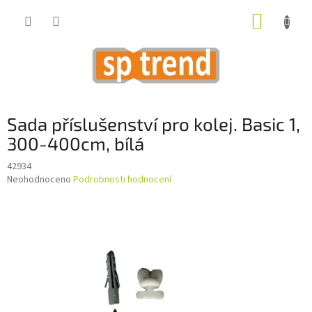
Přejít
NÁKUP
na
obsah
KOŠÍK
Sada příslušenství pro kolej. Basic 1,
300-400cm, bílá
42934
Průměrné
Neohodnoceno
Podrobnosti hodnocení
hodnocení
produktu
je
0,0
z
5
hvězdiček.