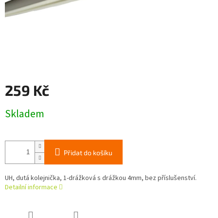
259 Kč
Měrná
Skladem
cena:
Přidat do košíku
UH, dutá kolejnička, 1-drážková s drážkou 4mm, bez příslušenství.
Detailní informace