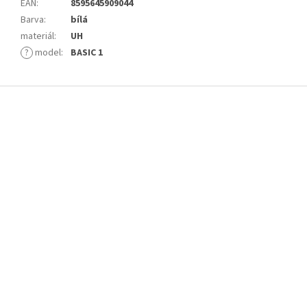
EAN
:
8595645909044
Barva
:
bílá
materiál
:
UH
?
model
:
BASIC 1
Z
á
p
a
t
í