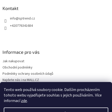
Kontakt
info
@
sptrend.cz
+420776341684
Informace pro vás
Jak nakupovat
Obchodní podmínky
Podmínky ochrany osobních údajů
Najdete nás i na MALL.CZ
Formulář pro odstoupení od Smlouvy
Tento web používá soubory cookie. Dalším procházením
Formulář pro uplatnění reklamace
tohoto webu vyjadřujete souhlas s jejich používáním.. Více
informací
zde
.