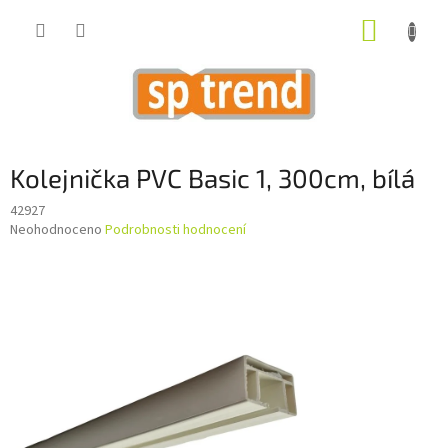
Přejít
NÁKUP
na
obsah
KOŠÍK
Kolejnička PVC Basic 1, 300cm, bílá
42927
Průměrné
Neohodnoceno
Podrobnosti hodnocení
hodnocení
produktu
je
0,0
z
5
hvězdiček.