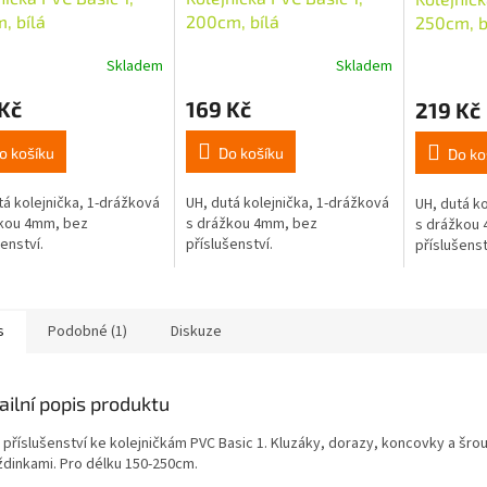
, bílá
200cm, bílá
250cm, b
Skladem
Skladem
Kč
169 Kč
219 Kč
o košíku
Do košíku
Do ko
tá kolejnička, 1-drážková
UH, dutá kolejnička, 1-drážková
UH, dutá ko
žkou 4mm, bez
s drážkou 4mm, bez
s drážkou
enství.
příslušenství.
příslušenst
s
Podobné (1)
Diskuze
ailní popis produktu
 příslušenství ke kolejničkám PVC Basic 1. Kluzáky, dorazy, koncovky a šro
dinkami. Pro délku 150-250cm.