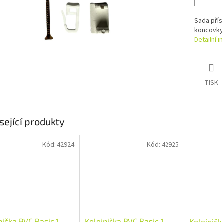
Sada přís
koncovky
Detailní 
TISK
sející produkty
Kód:
42924
Kód:
42925
nička PVC Basic 1,
Kolejnička PVC Basic 1,
Kolejničk