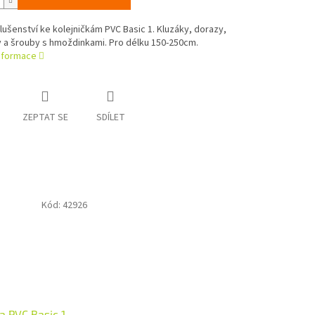
lušenství ke kolejničkám PVC Basic 1. Kluzáky, dorazy,
 a šrouby s hmoždinkami. Pro délku 150-250cm.
informace
ZEPTAT SE
SDÍLET
Kód:
42926
a PVC Basic 1,