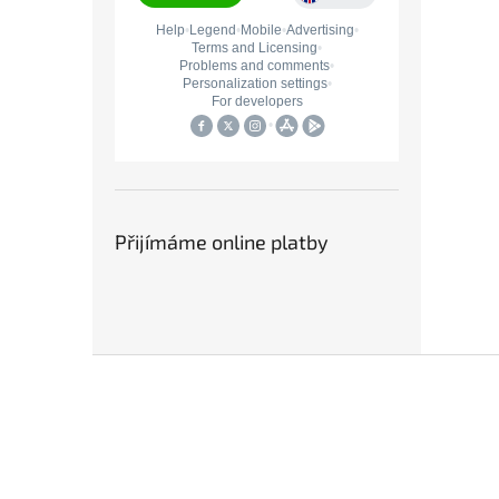
Přijímáme online platby
Z
á
p
a
t
í