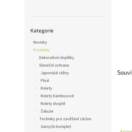
n
e
l
Přeskočit
Kategorie
kategorie
Novinky
Produkty
Dekorativní doplňky
Sluneční ochrana
Souvi
Japonské stěny
Plisé
Rolety
Rolety bambusové
Rolety dvojité
Žaluzie
Techniky pro zavěšení záclon
Garnyže komplet
Kolej