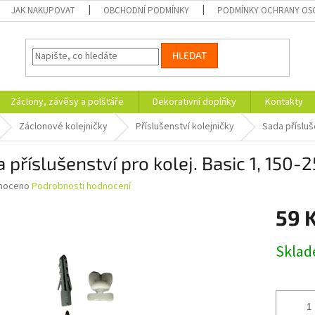
JAK NAKUPOVAT
OBCHODNÍ PODMÍNKY
PODMÍNKY OCHRANY OS
HLEDAT
Záclony, závěsy a polštáře
Dekorativní doplňky
Kontakty
Záclonové kolejničky
Příslušenství kolejničky
Sada přísluš
 příslušenství pro kolej. Basic 1, 150-
né
noceno
Podrobnosti hodnocení
ní
59 
u
Měrná
Skla
cena:
ek.