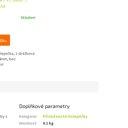
ílá
Skladem
šíku
lejnička, 1-drážková
 4mm, bez
ví.
Doplňkové parametry
uby s
Kategorie
:
Příslušenství kolejničky
Hmotnost
:
0.1 kg