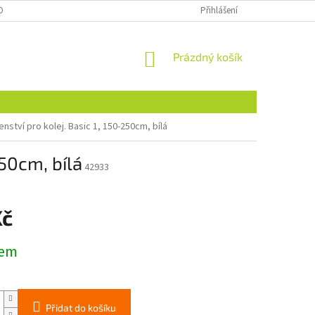
OBNÍCH ÚDAJŮ
NAJDETE NÁS I NA MALL.CZ
Přihlášení
FORMULÁŘ PRO ODSTOU
NÁKUPNÍ
Prázdný košík
KOŠÍK
enství pro kolej. Basic 1, 150-250cm, bílá
250cm, bílá
42933
Kč
dem
Přidat do košíku