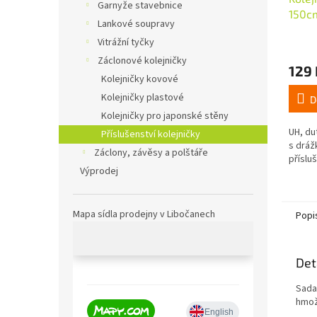
Garnyže stavebnice
150cm
Lankové soupravy
Vitrážní tyčky
Záclonové kolejničky
129 
Kolejničky kovové
Kolejničky plastové
D
Kolejničky pro japonské stěny
UH, du
Příslušenství kolejničky
s drá
Záclony, závěsy a polštáře
přísluš
Výprodej
Mapa sídla prodejny v Libočanech
Popi
Det
Sada
hmož