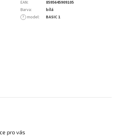
EAN
:
8595645909105
Barva
:
bílá
?
model
:
BASIC 1
ce pro vás