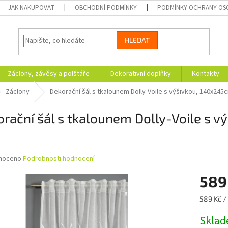
JAK NAKUPOVAT
OBCHODNÍ PODMÍNKY
PODMÍNKY OCHRANY OS
HLEDAT
Záclony, závěsy a polštáře
Dekorativní doplňky
Kontakty
Záclony
Dekorační šál s tkalounem Dolly-Voile s výšivkou, 140x245cm
rační šál s tkalounem Dolly-Voile s v
né
noceno
Podrobnosti hodnocení
ní
589
u
Měrná
589 Kč / 
cena:
Skla
ek.