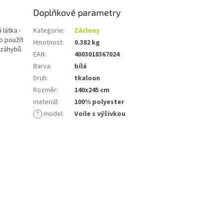
Doplňkové parametry
 látka -
Kategorie
:
Záclony
o použít
Hmotnost
:
0.382 kg
h záhybů
EAN
:
4003018367024
Barva
:
bílá
Druh
:
tkaloun
Rozměr
:
140x245 cm
materiál
:
100% polyester
?
model
:
Voile s výšivkou