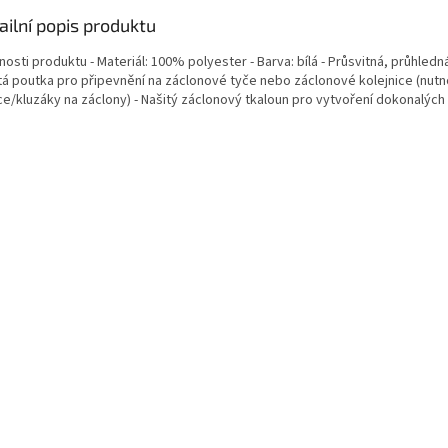
ailní popis produktu
nosti produktu - Materiál: 100% polyester - Barva: bílá - Průsvitná, průhledná
tá poutka pro připevnění na záclonové tyče nebo záclonové kolejnice (nutn
ce/kluzáky na záclony) - Našitý záclonový tkaloun pro vytvoření dokonalýc