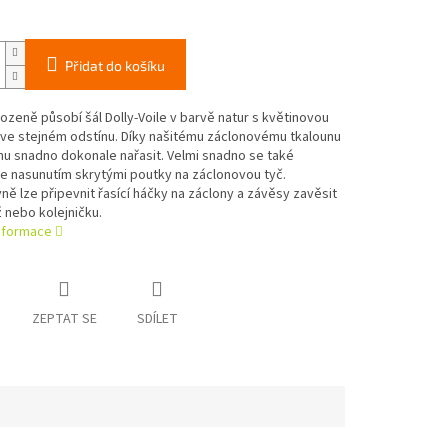
Přidat do košíku
rozeně působí šál Dolly-Voile v barvě natur s květinovou
 ve stejném odstínu. Díky našitému záclonovému tkalounu
nu snadno dokonale nařasit. Velmi snadno se také
e nasunutím skrytými poutky na záclonovou tyč.
vně lze připevnit řasící háčky na záclony a závěsy zavěsit
 nebo kolejničku.
informace
ZEPTAT SE
SDÍLET