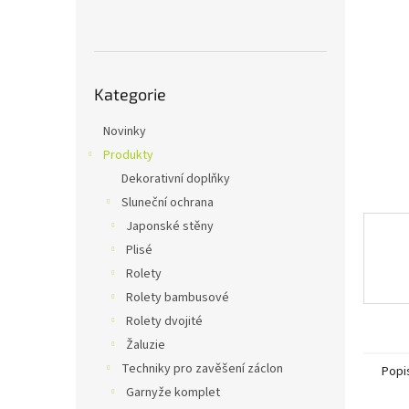
n
e
l
Přeskočit
Kategorie
kategorie
Novinky
Produkty
Dekorativní doplňky
Sluneční ochrana
Japonské stěny
Plisé
Rolety
Rolety bambusové
Rolety dvojité
Žaluzie
Techniky pro zavěšení záclon
Popi
Garnyže komplet