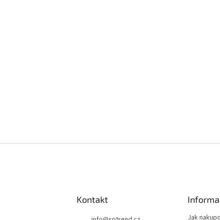
Kontakt
Informa
Jak nakup
info
@
sptrend.cz