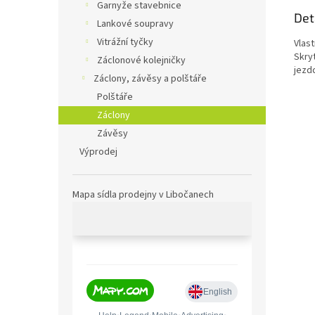
Garnyže stavebnice
Det
Lankové soupravy
Vitrážní tyčky
Vlast
Skry
Záclonové kolejničky
jezd
Záclony, závěsy a polštáře
Polštáře
Záclony
Závěsy
Výprodej
Mapa sídla prodejny v Libočanech