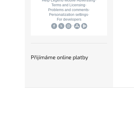
Přijímáme online platby
Z
á
p
a
t
í