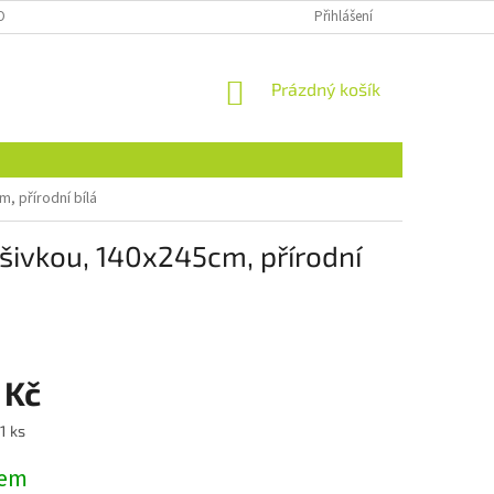
OBNÍCH ÚDAJŮ
NAJDETE NÁS I NA MALL.CZ
Přihlášení
FORMULÁŘ PRO ODSTOU
NÁKUPNÍ
Prázdný košík
KOŠÍK
, přírodní bílá
ýšivkou, 140x245cm, přírodní
 Kč
1 ks
dem