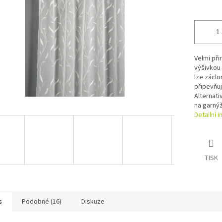
Velmi při
výšivkou
lze záclo
připevňuj
Alternati
na garnýž
Detailní 
TISK
s
Podobné (16)
Diskuze