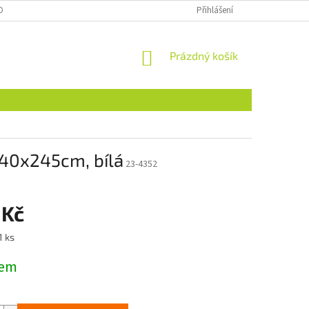
OBNÍCH ÚDAJŮ
NAJDETE NÁS I NA MALL.CZ
Přihlášení
FORMULÁŘ PRO ODSTOU
NÁKUPNÍ
Prázdný košík
KOŠÍK
140x245cm, bílá
23-4352
 Kč
1 ks
dem