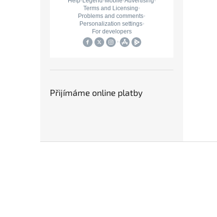
Přijímáme online platby
Z
á
p
a
t
í