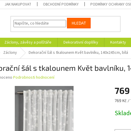
JAK NAKUPOVAT
OBCHODNÍ PODMÍNKY
PODMÍNKY OCHRANY OS
HLEDAT
Záclony, závěsy a polštáře
Dekorativní doplňky
Kontakty
Záclony
Dekorační šál s tkalounem Květ bavlníku, 140x245cm, bílá
rační šál s tkalounem Květ bavlníku, 
né
noceno
Podrobnosti hodnocení
ní
769
u
Měrná
769 Kč / 
cena:
Skla
ek.