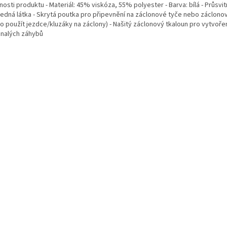
nosti produktu - Materiál: 45% viskóza, 55% polyester - Barva: bílá - Průsvit
ledná látka - Skrytá poutka pro připevnění na záclonové tyče nebo záclonov
o použít jezdce/kluzáky na záclony) - Našitý záclonový tkaloun pro vytvoře
nalých záhybů