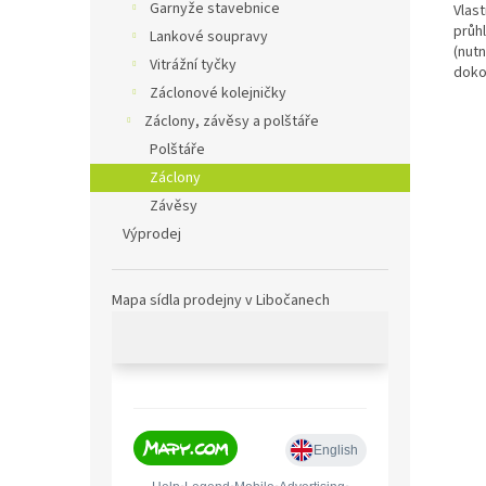
Garnyže stavebnice
Vlast
průh
Lankové soupravy
(nutn
Vitrážní tyčky
doko
Záclonové kolejničky
Záclony, závěsy a polštáře
Polštáře
Záclony
Závěsy
Výprodej
Mapa sídla prodejny v Libočanech