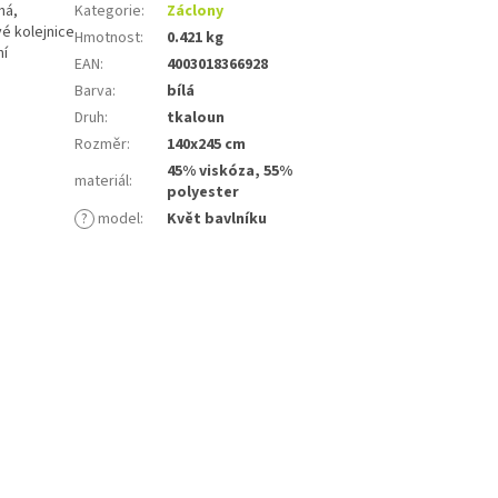
ná,
Kategorie
:
Záclony
é kolejnice
Hmotnost
:
0.421 kg
ní
EAN
:
4003018366928
Barva
:
bílá
Druh
:
tkaloun
Rozměr
:
140x245 cm
45% viskóza, 55%
materiál
:
polyester
?
model
:
Květ bavlníku