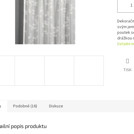
Dekoračn
svým jem
poutek se
drážkou n
Detailní 
TISK
s
Podobné (16)
Diskuze
ailní popis produktu