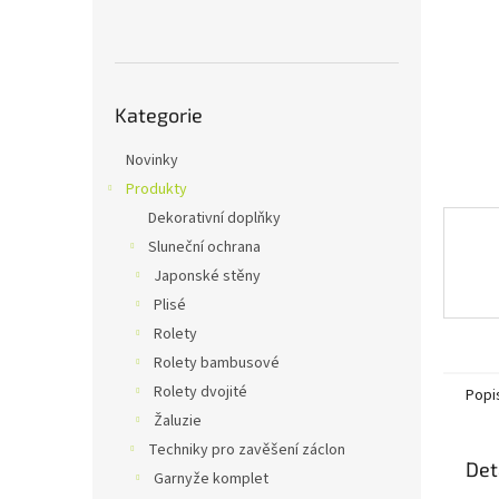
n
e
l
Přeskočit
Kategorie
kategorie
Novinky
Produkty
Dekorativní doplňky
Sluneční ochrana
Japonské stěny
Plisé
Rolety
Rolety bambusové
Rolety dvojité
Popi
Žaluzie
Techniky pro zavěšení záclon
Det
Garnyže komplet