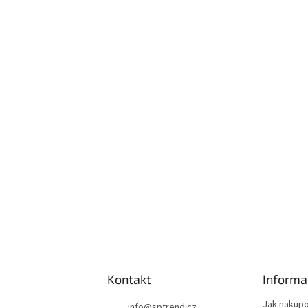
Kontakt
Informa
Jak nakup
info
@
sptrend.cz