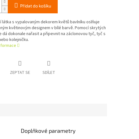
Přidat do košíku
í látka s vypalovaným dekorem květů bavlníku oslňuje
ným květinovým designem v bílé barvě. Pomocí skrytých
 dá dokonale nařasit a připevnit na záclonovou tyč, tyč s
ebo kolejničku.
informace
ZEPTAT SE
SDÍLET
Doplňkové parametry