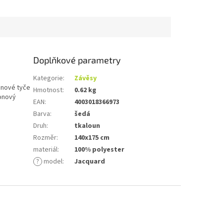
Doplňkové parametry
Kategorie
:
Závěsy
onové tyče
Hmotnost
:
0.62 kg
lonový
EAN
:
4003018366973
Barva
:
šedá
Druh
:
tkaloun
Rozměr
:
140x175 cm
materiál
:
100% polyester
?
model
:
Jacquard