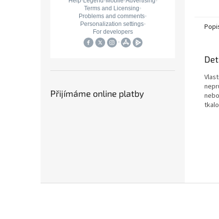
neprůh
Popi
Det
Vlast
nepr
Přijímáme online platby
nebo
tkal
Z
á
p