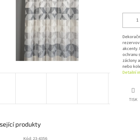
Dekoračn
rezervova
akcenty. 
ochranu 
záclony a
nebo kole
Detailní 
TISK
sející produkty
Kód:
23-4356