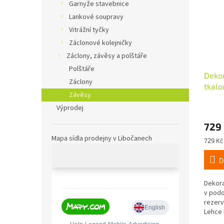
Garnyže stavebnice
Lankové soupravy
Vitrážní tyčky
Záclonové kolejničky
Záclony, závěsy a polštáře
Polštáře
Dekor
Záclony
tkal
Závěsy
Koso
Výprodej
stříb
729
Mapa sídla prodejny v Libočanech
Měrná
729 Kč 
cena:
D
Dekora
v podo
rezerv
Lehce 
krásné