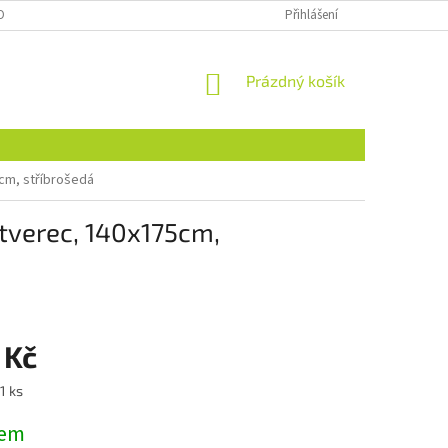
OBNÍCH ÚDAJŮ
NAJDETE NÁS I NA MALL.CZ
Přihlášení
FORMULÁŘ PRO ODSTOU
NÁKUPNÍ
Prázdný košík
KOŠÍK
cm, stříbrošedá
tverec, 140x175cm,
 Kč
1 ks
dem