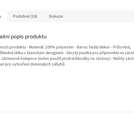
ledné struktuře je také...
s
Podobné (16)
Diskuze
ailní popis produktu
nosti produktu - Materiál: 100% polyester - Barva: šedá/dekor - Průsvitná,
ůhledná látka s klasickým designem - Skrytá poutka pro připevnění na zácl
 záclonové kolejnice (nutno použít jezdce/kluzáky na záclony) - Našitý zác
oun pro vytvoření dokonalých záhybů