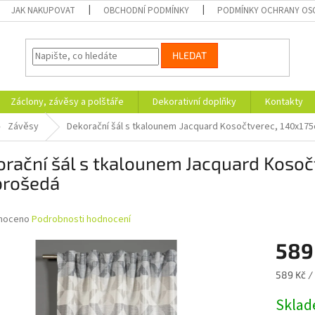
JAK NAKUPOVAT
OBCHODNÍ PODMÍNKY
PODMÍNKY OCHRANY OS
HLEDAT
Záclony, závěsy a polštáře
Dekorativní doplňky
Kontakty
Závěsy
Dekorační šál s tkalounem Jacquard Kosočtverec, 140x175
rační šál s tkalounem Jacquard Kosoč
brošedá
né
noceno
Podrobnosti hodnocení
ní
589
u
Měrná
589 Kč / 
cena:
Skla
ek.