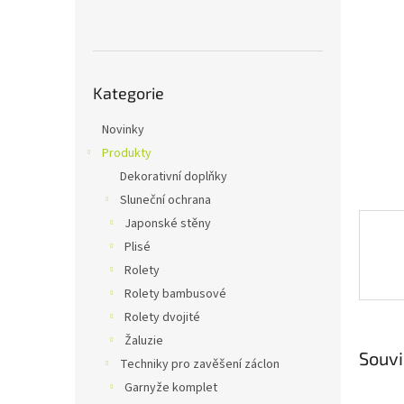
n
e
l
Přeskočit
Kategorie
kategorie
Novinky
Produkty
Dekorativní doplňky
Sluneční ochrana
Japonské stěny
Plisé
Rolety
Rolety bambusové
Rolety dvojité
Žaluzie
Souvi
Techniky pro zavěšení záclon
Garnyže komplet