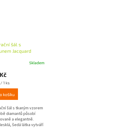
ační šál s
ounem Jacquard
čtverec, 140x245cm,
Skladem
rošedá
 Kč
/ 1 ks
o košíku
ční šál s tkaným vzorem
bě diamantů působí
ovaně a elegantně.
lesklá, šedá látka vytváří
 akcenty. Díky jeho