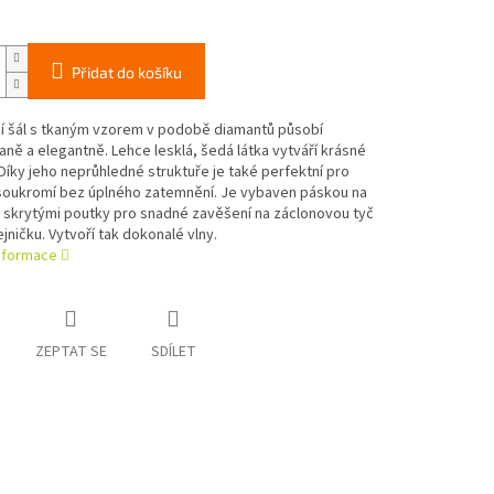
Přidat do košíku
í šál s tkaným vzorem v podobě diamantů působí
ně a elegantně. Lehce lesklá, šedá látka vytváří krásné
Díky jeho neprůhledné struktuře je také perfektní pro
soukromí bez úplného zatemnění. Je vybaven páskou na
 skrytými poutky pro snadné zavěšení na záclonovou tyč
jničku. Vytvoří tak dokonalé vlny.
informace
ZEPTAT SE
SDÍLET