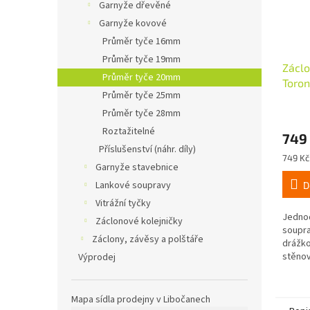
Garnyže dřevěné
Garnyže kovové
Průměr tyče 16mm
Průměr tyče 19mm
Zácl
Průměr tyče 20mm
Toro
Průměr tyče 25mm
stříb
Průměr tyče 28mm
Roztažitelné
749
Příslušenství (náhr. díly)
Měrná
749 Kč 
Garnyže stavebnice
cena:
Lankové soupravy
D
Vitrážní tyčky
Jedno
Záclonové kolejničky
soupra
Záclony, závěsy a polštáře
drážk
stěnov
Výprodej
upevňo
se na t
pootoč
Mapa sídla prodejny v Libočanech