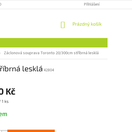
OBNÍCH ÚDAJŮ
NAJDETE NÁS I NA MALL.CZ
Přihlášení
FORMULÁŘ PRO ODSTOU
NÁKUPNÍ
Prázdný košík
KOŠÍK
Záclonová souprava Toronto 20/300cm stříbrná lesklá
íbrná lesklá
42804
0 Kč
/ 1 ks
dem