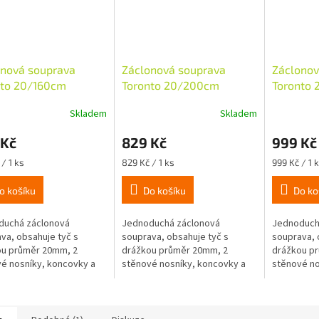
onová souprava
Záclonová souprava
Záclonov
nto 20/160cm
Toronto 20/200cm
Toronto
rná lesklá
stříbrná lesklá
stříbrná 
Skladem
Skladem
 Kč
829 Kč
999 Kč
Měrná
Měrná
/ 1 ks
829 Kč / 1 ks
999 Kč / 1 
cena:
cena:
o košíku
Do košíku
Do ko
duchá záclonová
Jednoduchá záclonová
Jednoduch
va, obsahuje tyč s
souprava, obsahuje tyč s
souprava, 
ou průměr 20mm, 2
drážkou průměr 20mm, 2
drážkou p
é nosníky, koncovky a
stěnové nosníky, koncovky a
stěnové no
vací materiál.Koncovky
upevňovací materiál. Koncovky
upevňovací
yči zaaretují
se na tyči zaaretují
se na tyči 
ením. Jezdce nejsou...
pootočením. Jezdce nejsou...
pootočením