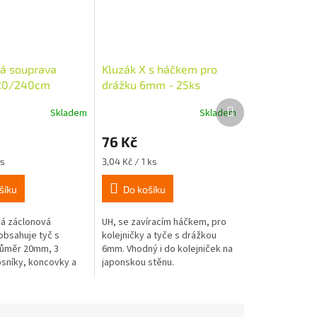
á souprava
Kluzák X s háčkem pro
 20/240cm
drážku 6mm - 25ks
lesklá
Další
Skladem
Skladem
produkt
76 Kč
Měrná
ks
3,04 Kč / 1 ks
cena:
šíku
Do košíku
á záclonová
UH, se zavíracím háčkem, pro
obsahuje tyč s
kolejničky a tyče s drážkou
růměr 20mm, 3
6mm. Vhodný i do kolejniček na
sníky, koncovky a
japonskou stěnu.
 materiál. Koncovky
zaaretují
. Jezdce nejsou...