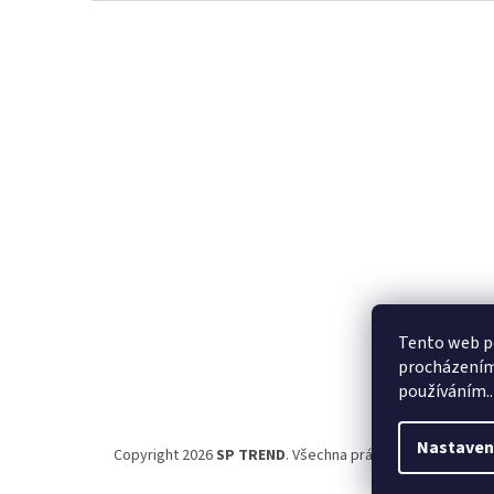
Z
á
p
a
t
í
Tento web po
procházením 
používáním..
Nastaven
Copyright 2026
SP TREND
. Všechna práva vyhrazena.