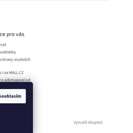
ce pro vás
ovat
podmínky
ochrany osobních
s i na MALL.CZ
ro odstoupení od
ro uplatnění
Souhlasím
Vytvořil Shoptet