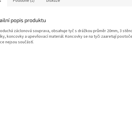
s
Podobné (1)
Diskuze
ailní popis produktu
oduchá záclonová souprava, obsahuje tyč s drážkou průměr 20mm, 3 stěn
íky, koncovky a upevňovací materiál. Koncovky se na tyči zaaretují pootoč
ce nejsou součástí.