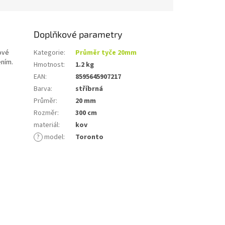
Doplňkové parametry
ové
Kategorie
:
Průměr tyče 20mm
ením.
Hmotnost
:
1.2 kg
EAN
:
8595645907217
Barva
:
stříbrná
Průměr
:
20 mm
Rozměr
:
300 cm
materiál
:
kov
?
model
:
Toronto