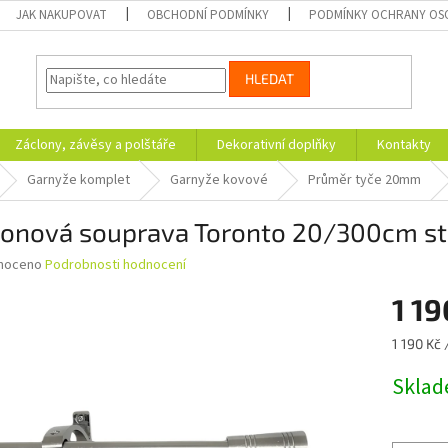
JAK NAKUPOVAT
OBCHODNÍ PODMÍNKY
PODMÍNKY OCHRANY OS
HLEDAT
Záclony, závěsy a polštáře
Dekorativní doplňky
Kontakty
Garnyže komplet
Garnyže kovové
Průměr tyče 20mm
lonová souprava Toronto 20/300cm stř
né
noceno
Podrobnosti hodnocení
ní
1 19
u
Měrná
1 190 Kč 
cena:
Skla
ek.