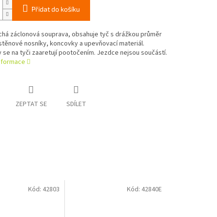
Přidat do košíku
há záclonová souprava, obsahuje tyč s drážkou průměr
stěnové nosníky, koncovky a upevňovací materiál.
se na tyči zaaretují pootočením. Jezdce nejsou součástí.
informace
ZEPTAT SE
SDÍLET
Kód:
42803
Kód:
42840E