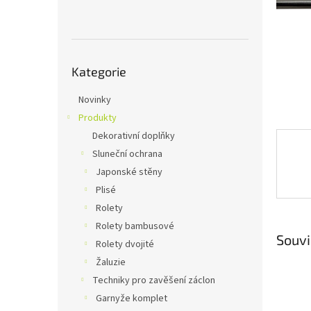
n
e
l
Přeskočit
Kategorie
kategorie
Novinky
Produkty
Dekorativní doplňky
Sluneční ochrana
Japonské stěny
Plisé
Rolety
Rolety bambusové
Souvi
Rolety dvojité
Žaluzie
Techniky pro zavěšení záclon
Garnyže komplet