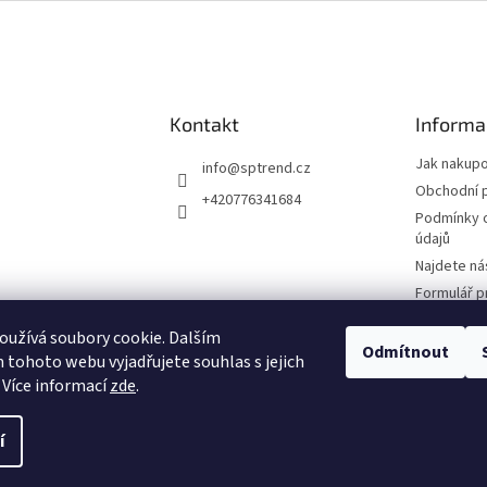
Kontakt
Informa
Jak nakup
info
@
sptrend.cz
Obchodní 
+420776341684
Podmínky 
údajů
Najdete ná
Formulář p
Smlouvy
užívá soubory cookie. Dalším
Formulář p
Odmítnout
tohoto webu vyjadřujete souhlas s jejich
reklamace
 Více informací
zde
.
í