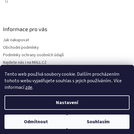
Informace pro vás
Jak nakupovat
Obchodní podmínky
Podmínky ochrany osobních údajů
Najdete nás i na MALL.CZ
Formulář pro odstoupení od Smlouvy
Tento web používá soubory cookie. Dalším procházením
Formulář pro uplatnění reklamace
tohoto webu vyjadřujete souhlas s jejich používáním.. Více
informací
zde
.
Nastavení
Vytvořil Shoptet
Odmítnout
Souhlasím
Copyright 2026
SP TREND
. Všechna práva vyhrazena.