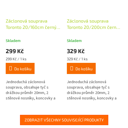
Záclonová souprava
Záclonová souprava
Toronto 20/160cm černý
Toronto 20/200cm černý
nikl
nikl
Skladem
Skladem
299 Kč
329 Kč
Měrná
Měrná
299 Kč / 1 ks
329 Kč / 1 ks
cena:
cena:
Do košíku
Do košíku
Jednoduchá záclonová
Jednoduchá záclonová
souprava, obsahuje tyč s
souprava, obsahuje tyč s
drážkou průměr 20mm, 2
drážkou průměr 20mm, 2
stěnové nosníky, koncovky a
stěnové nosníky, koncovky a
upevňovací materiál. Koncovky
upevňovací materiál. Koncovky
se na tyči zaaretují pootočením.
se na tyči zaaretují pootočením.
Jezdce nejsou...
Jezdce nejsou...
ZOBRAZIT VŠECHNY SOUVISEJÍCÍ PRODUKTY