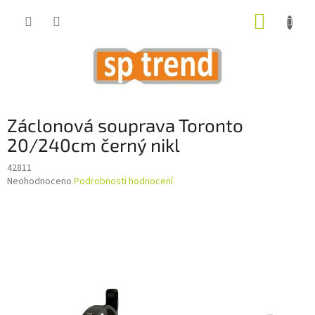
Přejít
NÁKUP
na
obsah
KOŠÍK
Záclonová souprava Toronto
20/240cm černý nikl
42811
Průměrné
Neohodnoceno
Podrobnosti hodnocení
hodnocení
produktu
je
0,0
z
5
hvězdiček.