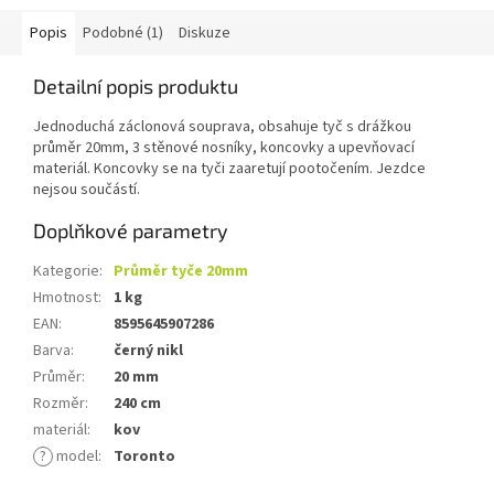
Popis
Podobné (1)
Diskuze
Detailní popis produktu
Jednoduchá záclonová souprava, obsahuje tyč s drážkou
průměr 20mm, 3 stěnové nosníky, koncovky a upevňovací
materiál. Koncovky se na tyči zaaretují pootočením. Jezdce
nejsou součástí.
Doplňkové parametry
Kategorie
:
Průměr tyče 20mm
Hmotnost
:
1 kg
EAN
:
8595645907286
Barva
:
černý nikl
Průměr
:
20 mm
Rozměr
:
240 cm
materiál
:
kov
?
model
:
Toronto