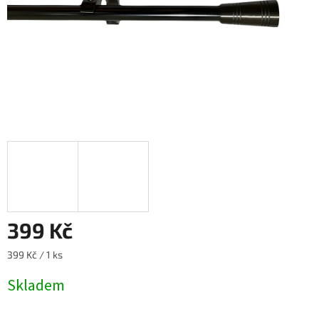
399 Kč
Měrná
399 Kč / 1 ks
cena:
Skladem