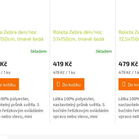
a Zebra den/noc
Roleta Zebra den/noc
Roleta Z
x150cm, tmavě šedá
57x150cm, tmavě šedá
72,5x150
Skladem
Skladem
 Kč
419 Kč
479 Kč
Měrná
Měrná
/ 1 ks
419 Kč / 1 ks
479 Kč / 1 
cena:
cena:
o košíku
Do košíku
Do ko
100% polyester,
Látka 100% polyester,
Látka 100%
itelný průnik světla. S
nastavitelný průnik světla. S
nastaviteln
 řetízkovým ovládáním
bočním řetízkovým ovládáním
bočním řet
 nebo vlevo, mini
vpravo nebo vlevo, mini
vpravo neb
a o průměru 18mm,
návinka o průměru 18mm,
návinka o
á montáž nalepením
snadná montáž nalepením
snadná mo
avěšením na okenní...
nebo zavěšením na okenní...
nebo zavěš