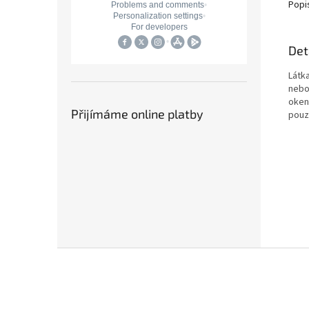
Popi
Det
Látk
nebo
okenn
Přijímáme online platby
pouz
Z
á
p
a