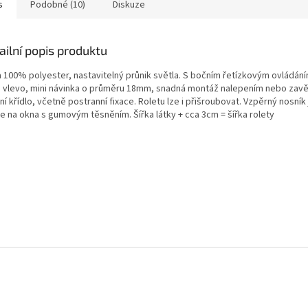
s
Podobné (10)
Diskuze
ailní popis produktu
a 100% polyester, nastavitelný průnik světla. S bočním řetízkovým ovládán
 vlevo, mini návinka o průměru 18mm, snadná montáž nalepením nebo zav
í křídlo, včetně postranní fixace. Roletu lze i přišroubovat. Vzpěrný nosník
e na okna s gumovým těsněním. Šířka látky + cca 3cm = šířka rolety