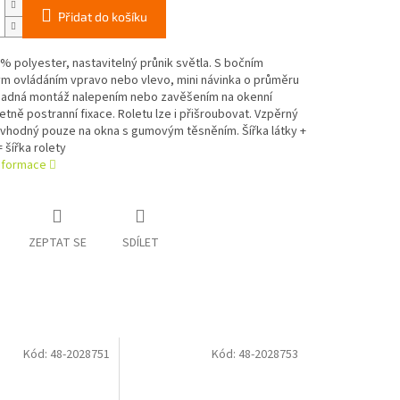
Přidat do košíku
% polyester, nastavitelný průnik světla. S bočním
ým ovládáním vpravo nebo vlevo, mini návinka o průměru
adná montáž nalepením nebo zavěšením na okenní
četně postranní fixace. Roletu lze i přišroubovat. Vzpěrný
 vhodný pouze na okna s gumovým těsněním. Šířka látky +
 šířka rolety
informace
ZEPTAT SE
SDÍLET
Kód:
48-2028751
Kód:
48-2028753