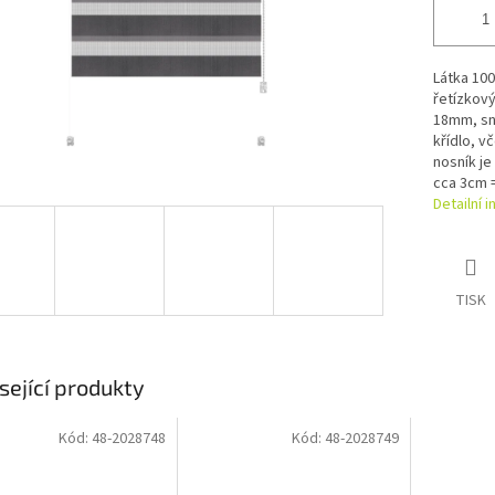
Látka 100
řetízkov
18mm, sn
křídlo, v
nosník je
cca 3cm =
Detailní 
TISK
sející produkty
Kód:
48-2028748
Kód:
48-2028749