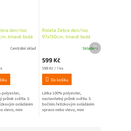
ebra den/noc
Roleta Zebra den/noc
cm, tmavě šedá
97x150cm, tmavě šedá
Další
Centrální sklad
Skladem
produkt
599 Kč
Měrná
ks
599 Kč / 1 ks
cena:
šíku
Do košíku
 polyester,
Látka 100% polyester,
ý průnik světla. S
nastavitelný průnik světla. S
ízkovým ovládáním
bočním řetízkovým ovládáním
o vlevo, mini
vpravo nebo vlevo, mini
 průměru 18mm,
návinka o průměru 18mm,
ntáž nalepením
snadná montáž nalepením
ením na okenní...
nebo zavěšením na okenní...