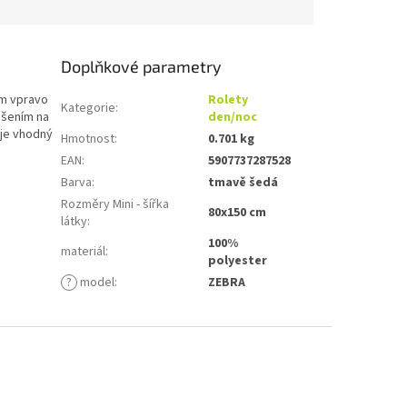
Doplňkové parametry
ím vpravo
Rolety
Kategorie
:
ěšením na
den/noc
 je vhodný
Hmotnost
:
0.701 kg
EAN
:
5907737287528
Barva
:
tmavě šedá
Rozměry Mini - šířka
80x150 cm
látky
:
100%
materiál
:
polyester
?
model
:
ZEBRA