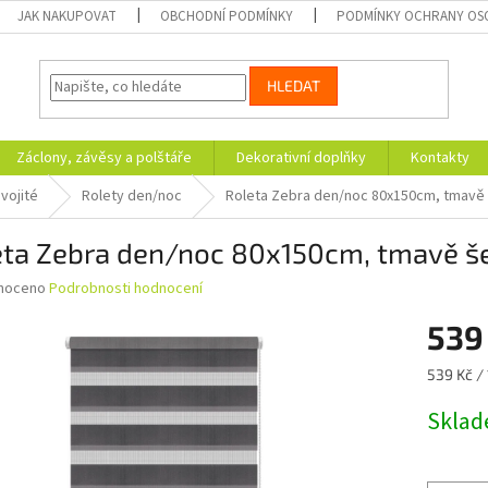
JAK NAKUPOVAT
OBCHODNÍ PODMÍNKY
PODMÍNKY OCHRANY OS
HLEDAT
Záclony, závěsy a polštáře
Dekorativní doplňky
Kontakty
vojité
Rolety den/noc
Roleta Zebra den/noc 80x150cm, tmavě
eta Zebra den/noc 80x150cm, tmavě š
né
noceno
Podrobnosti hodnocení
ní
539
u
Měrná
539 Kč / 
cena:
Skla
ek.