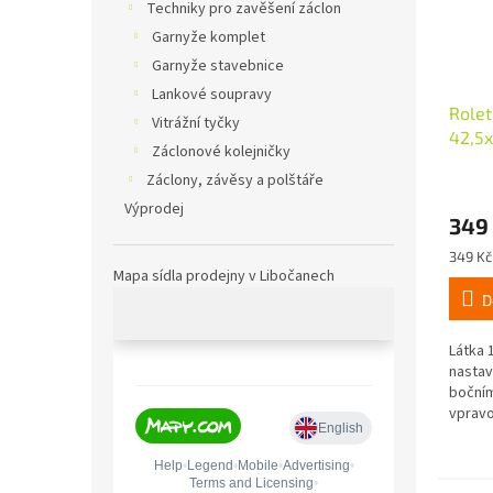
Techniky pro zavěšení záclon
Garnyže komplet
Garnyže stavebnice
Lankové soupravy
Rolet
Vitrážní tyčky
42,5
Záclonové kolejničky
Záclony, závěsy a polštáře
Výprodej
349
Měrná
349 Kč 
cena:
Mapa sídla prodejny v Libočanech
D
Látka 
nastav
bočním
vpravo
návink
snadn
nebo z