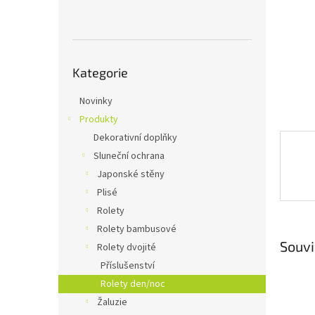
n
e
l
Přeskočit
Kategorie
kategorie
Novinky
Produkty
Dekorativní doplňky
Sluneční ochrana
Japonské stěny
Plisé
Rolety
Rolety bambusové
Souvi
Rolety dvojité
Příslušenství
Rolety den/noc
Žaluzie