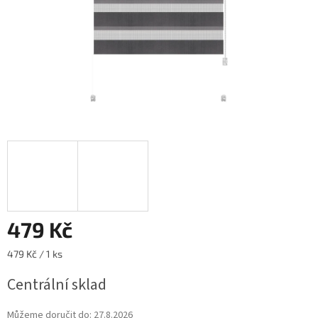
479 Kč
Měrná
479 Kč / 1 ks
cena:
Centrální sklad
Můžeme doručit do:
27.8.2026