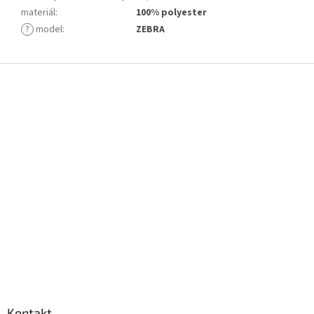
materiál
:
100% polyester
?
model
:
ZEBRA
Z
á
p
a
t
í
Kontakt