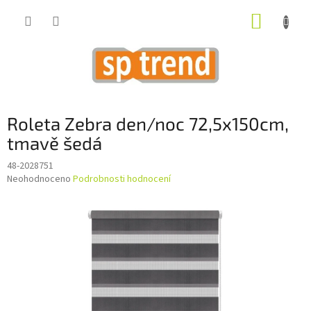
Přejít
NÁKUP
na
obsah
KOŠÍK
Roleta Zebra den/noc 72,5x150cm,
tmavě šedá
48-2028751
Průměrné
Neohodnoceno
Podrobnosti hodnocení
hodnocení
produktu
je
0,0
z
5
hvězdiček.