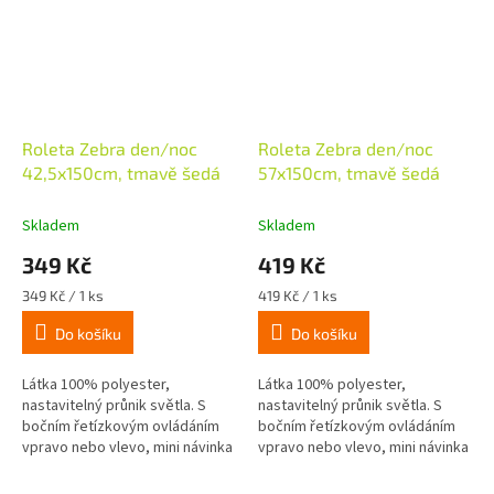
Roleta Zebra den/noc
Roleta Zebra den/noc
42,5x150cm, tmavě šedá
57x150cm, tmavě šedá
Skladem
Skladem
349 Kč
419 Kč
Měrná
Měrná
349 Kč / 1 ks
419 Kč / 1 ks
cena:
cena:
Do košíku
Do košíku
Látka 100% polyester,
Látka 100% polyester,
nastavitelný průnik světla. S
nastavitelný průnik světla. S
bočním řetízkovým ovládáním
bočním řetízkovým ovládáním
vpravo nebo vlevo, mini návinka
vpravo nebo vlevo, mini návinka
o průměru 18mm, snadná
o průměru 18mm, snadná
montáž nalepením nebo
montáž nalepením nebo