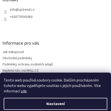
info
@
sptrend.cz
+420776341684
Informace pro vás
Jak nakupovat
Obchodní podmínky
Podmínky ochrany osobních údajů
Najdete nás i na MALL.CZ
Formulář pro odstoupení od Smlouvy
Tento web používá soubory cookie. Dalším procházením
Formulář pro uplatnění reklamace
tohoto webu vyjadřujete souhlas s jejich používáním.. Více
informací
zde
.
Nastavení
Vytvořil Shoptet