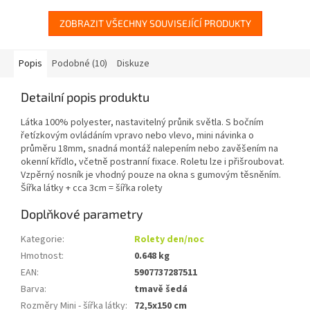
zavěšením na okenní...
zavěšením na okenní...
ZOBRAZIT VŠECHNY SOUVISEJÍCÍ PRODUKTY
Popis
Podobné (10)
Diskuze
Detailní popis produktu
Látka 100% polyester, nastavitelný průnik světla. S bočním
řetízkovým ovládáním vpravo nebo vlevo, mini návinka o
průměru 18mm, snadná montáž nalepením nebo zavěšením na
okenní křídlo, včetně postranní fixace. Roletu lze i přišroubovat.
Vzpěrný nosník je vhodný pouze na okna s gumovým těsněním.
Šířka látky + cca 3cm = šířka rolety
Doplňkové parametry
Kategorie
:
Rolety den/noc
Hmotnost
:
0.648 kg
EAN
:
5907737287511
Barva
:
tmavě šedá
Rozměry Mini - šířka látky
:
72,5x150 cm