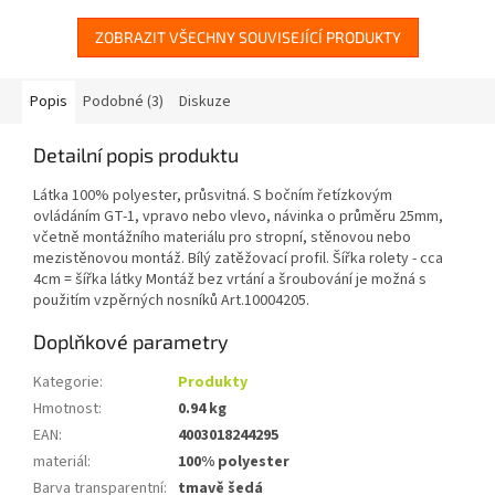
ZOBRAZIT VŠECHNY SOUVISEJÍCÍ PRODUKTY
Popis
Podobné (3)
Diskuze
Detailní popis produktu
Látka 100% polyester, průsvitná. S bočním řetízkovým
ovládáním GT-1, vpravo nebo vlevo, návinka o průměru 25mm,
včetně montážního materiálu pro stropní, stěnovou nebo
mezistěnovou montáž. Bílý zatěžovací profil. Šířka rolety - cca
4cm = šířka látky Montáž bez vrtání a šroubování je možná s
použitím vzpěrných nosníků Art.10004205.
Doplňkové parametry
Kategorie
:
Produkty
Hmotnost
:
0.94 kg
EAN
:
4003018244295
materiál
:
100% polyester
Barva transparentní
:
tmavě šedá