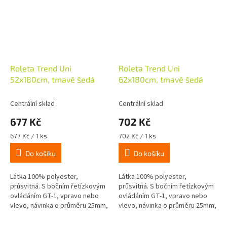
Roleta Trend Uni
Roleta Trend Uni
52x180cm, tmavě šedá
62x180cm, tmavě šedá
Centrální sklad
Centrální sklad
677 Kč
702 Kč
Měrná
Měrná
677 Kč / 1 ks
702 Kč / 1 ks
cena:
cena:
Do košíku
Do košíku
Látka 100% polyester,
Látka 100% polyester,
průsvitná. S bočním řetízkovým
průsvitná. S bočním řetízkovým
ovládáním GT-1, vpravo nebo
ovládáním GT-1, vpravo nebo
vlevo, návinka o průměru 25mm,
vlevo, návinka o průměru 25mm,
včetně montážního materiálu
včetně montážního materiálu
pro stropní, stěnovou nebo...
pro stropní, stěnovou nebo...