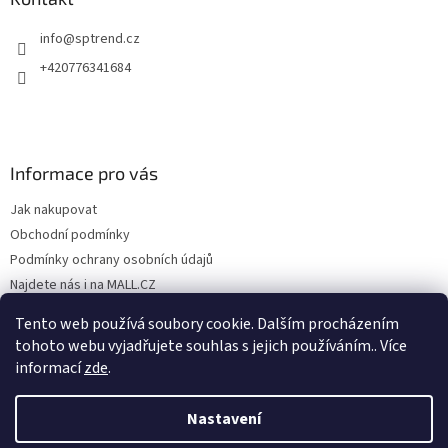
info
@
sptrend.cz
+420776341684
Informace pro vás
Jak nakupovat
Obchodní podmínky
Podmínky ochrany osobních údajů
Najdete nás i na MALL.CZ
Formulář pro odstoupení od Smlouvy
Tento web používá soubory cookie. Dalším procházením
Formulář pro uplatnění reklamace
tohoto webu vyjadřujete souhlas s jejich používáním.. Více
informací
zde
.
Nastavení
Vytvořil Shoptet