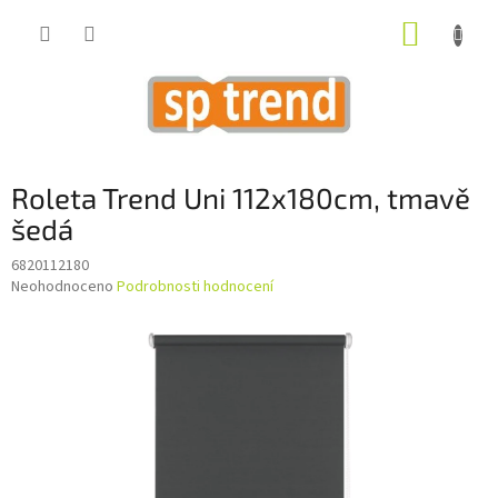
Přejít
NÁKUP
na
obsah
KOŠÍK
Roleta Trend Uni 112x180cm, tmavě
šedá
6820112180
Průměrné
Neohodnoceno
Podrobnosti hodnocení
hodnocení
produktu
je
0,0
z
5
hvězdiček.