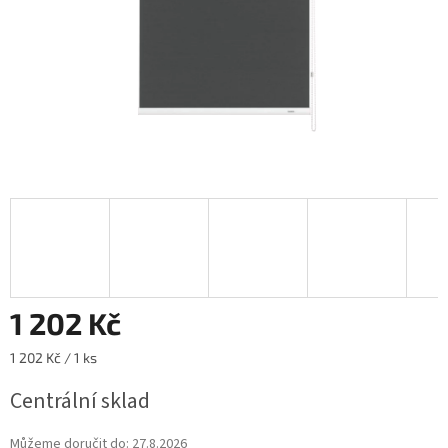
1 202 Kč
Měrná
1 202 Kč / 1 ks
cena:
Centrální sklad
Můžeme doručit do:
27.8.2026