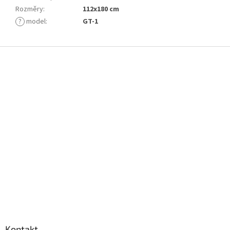
Rozměry
:
112x180 cm
?
model
:
GT-1
Z
á
p
a
t
í
Kontakt