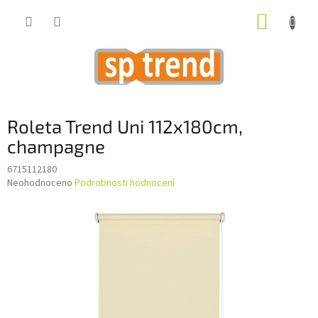
Přejít
NÁKUP
na
obsah
KOŠÍK
Roleta Trend Uni 112x180cm,
champagne
6715112180
Průměrné
Neohodnoceno
Podrobnosti hodnocení
hodnocení
produktu
je
0,0
z
5
hvězdiček.