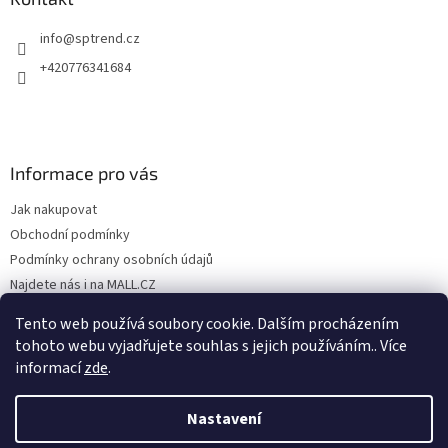
info
@
sptrend.cz
+420776341684
Informace pro vás
Jak nakupovat
Obchodní podmínky
Podmínky ochrany osobních údajů
Najdete nás i na MALL.CZ
Formulář pro odstoupení od Smlouvy
Tento web používá soubory cookie. Dalším procházením
Formulář pro uplatnění reklamace
tohoto webu vyjadřujete souhlas s jejich používáním.. Více
informací
zde
.
Nastavení
Vytvořil Shoptet