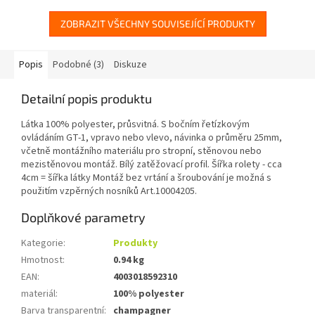
ZOBRAZIT VŠECHNY SOUVISEJÍCÍ PRODUKTY
Popis
Podobné (3)
Diskuze
Detailní popis produktu
Látka 100% polyester, průsvitná. S bočním řetízkovým
ovládáním GT-1, vpravo nebo vlevo, návinka o průměru 25mm,
včetně montážního materiálu pro stropní, stěnovou nebo
mezistěnovou montáž. Bílý zatěžovací profil. Šířka rolety - cca
4cm = šířka látky Montáž bez vrtání a šroubování je možná s
použitím vzpěrných nosníků Art.10004205.
Doplňkové parametry
Kategorie
:
Produkty
Hmotnost
:
0.94 kg
EAN
:
4003018592310
materiál
:
100% polyester
Barva transparentní
:
champagner