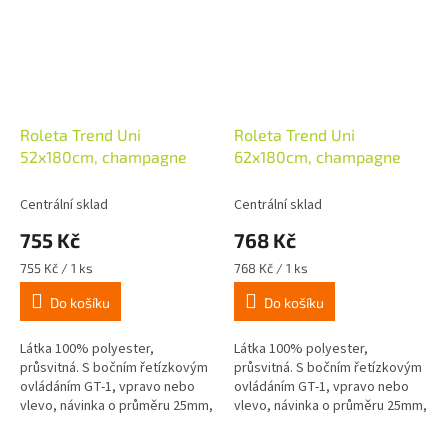
Roleta Trend Uni
Roleta Trend Uni
52x180cm, champagne
62x180cm, champagne
Centrální sklad
Centrální sklad
755 Kč
768 Kč
Měrná
Měrná
755 Kč / 1 ks
768 Kč / 1 ks
cena:
cena:
Do košíku
Do košíku
Látka 100% polyester,
Látka 100% polyester,
průsvitná. S bočním řetízkovým
průsvitná. S bočním řetízkovým
ovládáním GT-1, vpravo nebo
ovládáním GT-1, vpravo nebo
vlevo, návinka o průměru 25mm,
vlevo, návinka o průměru 25mm,
včetně montážního materiálu
včetně montážního materiálu
pro stropní, stěnovou nebo...
pro stropní, stěnovou nebo...