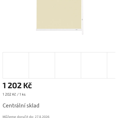
1 202 Kč
Měrná
1 202 Kč / 1 ks
cena:
Centrální sklad
Můžeme doručit do:
27.8.2026