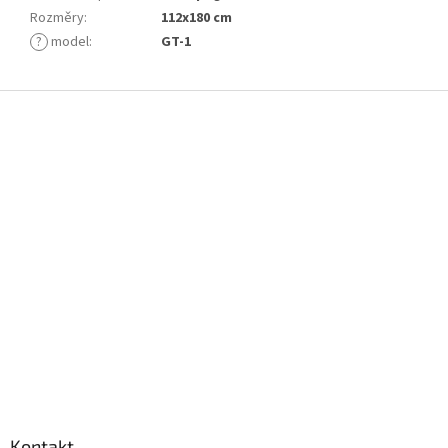
Rozměry
:
112x180 cm
?
model
:
GT-1
Z
á
p
a
t
í
Kontakt