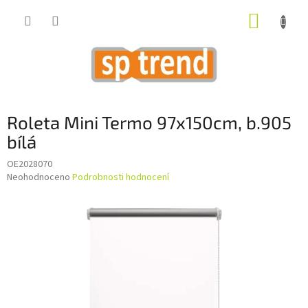
Přejít
NÁKUP
na
obsah
KOŠÍK
Roleta Mini Termo 97x150cm, b.905
bílá
OE2028070
Průměrné
Neohodnoceno
Podrobnosti hodnocení
hodnocení
produktu
je
0,0
z
5
hvězdiček.