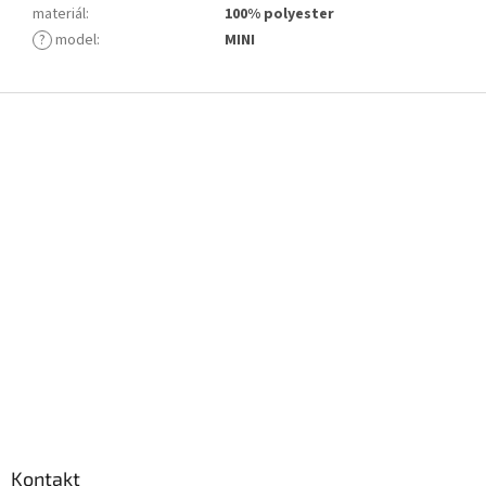
materiál
:
100% polyester
?
model
:
MINI
Z
á
p
a
t
í
Kontakt