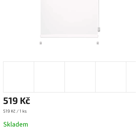
519 Kč
Měrná
519 Kč / 1 ks
cena:
Skladem