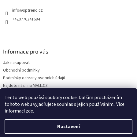
info
@
sptrend.cz
+420776341684
Informace pro vás
Jak nakupovat
Obchodní podmínky
Podmínky ochrany osobních údajů
Najdete nás i na MALL.CZ
Formulář pro odstoupení od Smlouvy
Tento web používá soubory cookie. Dalším procházením
Formulář pro uplatnění reklamace
tohoto webu vyjadřujete souhlas s jejich používáním.. Více
informací
zde
.
Nastavení
Vytvořil Shoptet