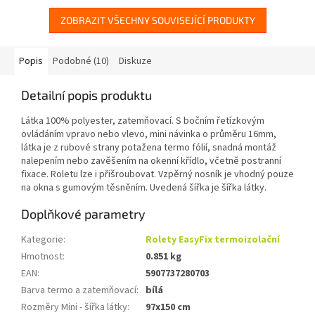
fólií, snadná montáž...
fólií, snadná montáž...
ZOBRAZIT VŠECHNY SOUVISEJÍCÍ PRODUKTY
Popis
Podobné (10)
Diskuze
Detailní popis produktu
Látka 100% polyester, zatemňovací. S bočním řetízkovým
ovládáním vpravo nebo vlevo, mini návinka o průměru 16mm,
látka je z rubové strany potažena termo fólií, snadná montáž
nalepením nebo zavěšením na okenní křídlo, včetně postranní
fixace. Roletu lze i přišroubovat. Vzpěrný nosník je vhodný pouze
na okna s gumovým těsněním. Uvedená šířka je šířka látky.
Doplňkové parametry
Kategorie
:
Rolety EasyFix termoizolační
Hmotnost
:
0.851 kg
EAN
:
5907737280703
Barva termo a zatemňovací
:
bílá
Rozměry Mini - šířka látky
:
97x150 cm