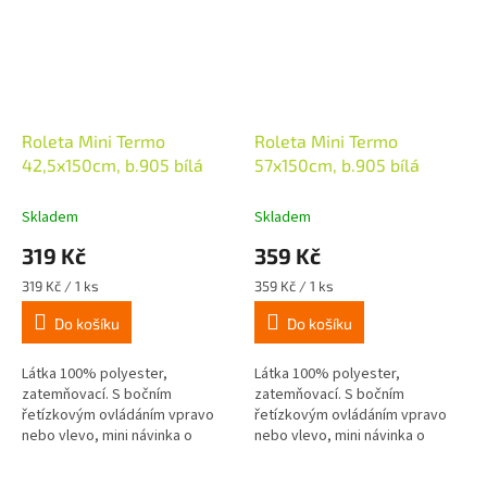
Roleta Mini Termo
Roleta Mini Termo
42,5x150cm, b.905 bílá
57x150cm, b.905 bílá
Skladem
Skladem
319 Kč
359 Kč
Měrná
Měrná
319 Kč / 1 ks
359 Kč / 1 ks
cena:
cena:
Do košíku
Do košíku
Látka 100% polyester,
Látka 100% polyester,
zatemňovací. S bočním
zatemňovací. S bočním
řetízkovým ovládáním vpravo
řetízkovým ovládáním vpravo
nebo vlevo, mini návinka o
nebo vlevo, mini návinka o
průměru 16mm, látka je z
průměru 16mm, látka je z
rubové strany potažena termo
rubové strany potažena termo