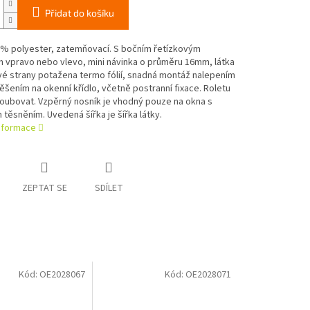
Přidat do košíku
0% polyester, zatemňovací. S bočním řetízkovým
 vpravo nebo vlevo, mini návinka o průměru 16mm, látka
vé strany potažena termo fólií, snadná montáž nalepením
šením na okenní křídlo, včetně postranní fixace. Roletu
šroubovat. Vzpěrný nosník je vhodný pouze na okna s
ěsněním. Uvedená šířka je šířka látky.
informace
ZEPTAT SE
SDÍLET
Kód:
OE2028067
Kód:
OE2028071