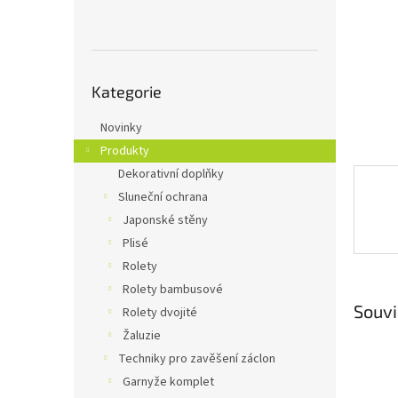
n
e
l
Přeskočit
Kategorie
kategorie
Novinky
Produkty
Dekorativní doplňky
Sluneční ochrana
Japonské stěny
Plisé
Rolety
Rolety bambusové
Souvi
Rolety dvojité
Žaluzie
Techniky pro zavěšení záclon
Garnyže komplet