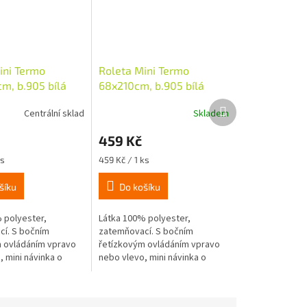
ini Termo
Roleta Mini Termo
cm, b.905 bílá
68x210cm, b.905 bílá
Další
Centrální sklad
Skladem
produkt
459 Kč
Měrná
ks
459 Kč / 1 ks
cena:
šíku
Do košíku
 polyester,
Látka 100% polyester,
í. S bočním
zatemňovací. S bočním
 ovládáním vpravo
řetízkovým ovládáním vpravo
 mini návinka o
nebo vlevo, mini návinka o
mm, látka je z
průměru 16mm, látka je z
any potažena termo
rubové strany potažena termo
ná montáž...
fólií, snadná montáž...