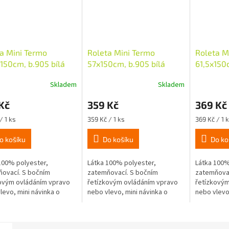
a Mini Termo
Roleta Mini Termo
Roleta M
150cm, b.905 bílá
57x150cm, b.905 bílá
61,5x150
Skladem
Skladem
Kč
359 Kč
369 Kč
Měrná
Měrná
/ 1 ks
359 Kč / 1 ks
369 Kč / 1 
cena:
cena:
o košíku
Do košíku
Do ko
100% polyester,
Látka 100% polyester,
Látka 100%
ovací. S bočním
zatemňovací. S bočním
zatemňovac
ovým ovládáním vpravo
řetízkovým ovládáním vpravo
řetízkovým
levo, mini návinka o
nebo vlevo, mini návinka o
nebo vlevo,
u 16mm, látka je z
průměru 16mm, látka je z
průměru 16
 strany potažena termo
rubové strany potažena termo
rubové str
snadná montáž...
fólií, snadná montáž...
fólií, snad