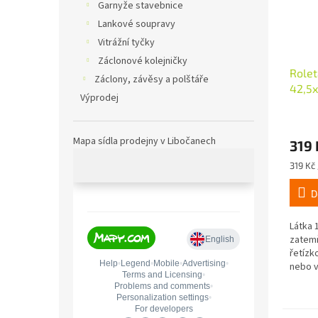
Garnyže stavebnice
Lankové soupravy
Vitrážní tyčky
Záclonové kolejničky
Rolet
Záclony, závěsy a polštáře
42,5x
Výprodej
Mapa sídla prodejny v Libočanech
319 
Měrná
319 Kč 
cena:
D
Látka 
zatemň
řetízk
nebo v
průměr
rubové
fólií, 