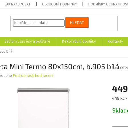
JAK NAKUPOVAT
OBCHODNÍ PODMÍNKY
PODMÍNKY OCHRANY OS
HLEDAT
Záclony, závěsy a polštáře
Dekorativní doplňky
Kontakty
905 bílá
ta Mini Termo 80x150cm, b.905 bílá
OE2
né
noceno
Podrobnosti hodnocení
ní
449
u
Měrná
449 Kč / 
cena:
Skla
ek.