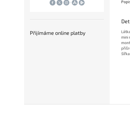
Popi
Det
Látk
Přijímáme online platby
mini
mont
přiš
šířka
Z
á
p
a