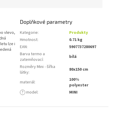
Doplňkové parametry
bo vlevo,
Kategorie
:
Produkty
adná
Hmotnost
:
0.71 kg
etu lze i
EAN
:
5907737280697
vedená
Barva termo a
bílá
zatemňovací
:
Rozměry Mini - šířka
80x150 cm
látky
:
100%
materiál
:
polyester
?
model
:
MINI