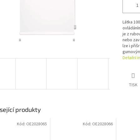
Látka 10
ovládáním
je z rubo
nebo zavě
lze i při
gumovým t
Detailní 
TISK
sející produkty
Kód:
OE2028065
Kód:
OE2028066