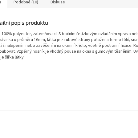
s
Podobné (10)
Diskuze
ailní popis produktu
a 100% polyester, zatemňovací. S bočním řetízkovým ovládáním vpravo ne
 návinka o průměru 16mm, látka je z rubové strany potažena termo fólií, sn
áž nalepením nebo zavěšením na okenní křídlo, včetně postranní fixace. Rol
roubovat. Vzpěrný nosník je vhodný pouze na okna s gumovým těsněním. U
 je šířka látky.