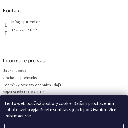
Kontakt
info
@
sptrend.cz
+420776341684
Informace pro vás
Jak nakupovat
Obchodní podmínky
Podmínky ochrany osobních údajů
Najdete nás i na MALL.CZ
Formulář pro odstoupení od Smlouvy
Tento web používá soubory cookie. Dalším procházením
Formulář pro uplatnění reklamace
tohoto webu vyjadřujete souhlas s jejich používáním.. Více
informací
zde
.