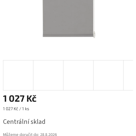
1 027 Kč
Měrná
1 027 Kč / 1 ks
cena:
Centrální sklad
Můžeme doručit do:
28.8.2026