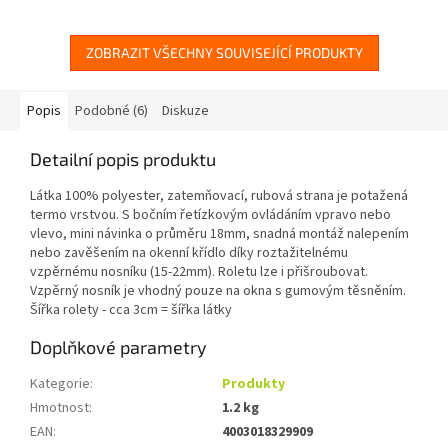
o průměru 18mm, snadná
o průměru 18mm, snadná
montáž...
montáž...
ZOBRAZIT VŠECHNY SOUVISEJÍCÍ PRODUKTY
Popis
Podobné (6)
Diskuze
Detailní popis produktu
Látka 100% polyester, zatemňovací, rubová strana je potažená
termo vrstvou. S bočním řetízkovým ovládáním vpravo nebo
vlevo, mini návinka o průměru 18mm, snadná montáž nalepením
nebo zavěšením na okenní křídlo díky roztažitelnému
vzpěrnému nosníku (15-22mm). Roletu lze i přišroubovat.
Vzpěrný nosník je vhodný pouze na okna s gumovým těsněním.
Šířka rolety - cca 3cm = šířka látky
Doplňkové parametry
Kategorie
:
Produkty
Hmotnost
:
1.2 kg
EAN
:
4003018329909