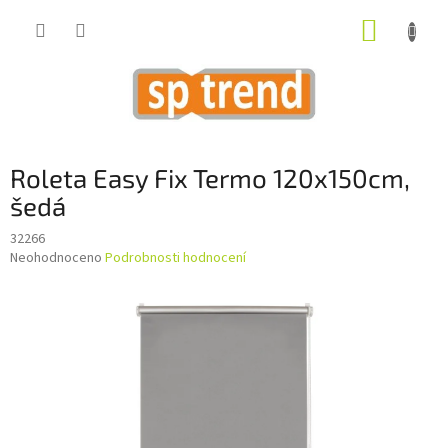
Přejít
NÁKUP
na
obsah
KOŠÍK
Roleta Easy Fix Termo 120x150cm,
šedá
32266
Průměrné
Neohodnoceno
Podrobnosti hodnocení
hodnocení
produktu
je
0,0
z
5
hvězdiček.