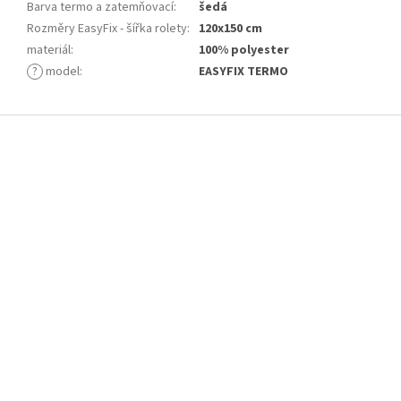
Barva termo a zatemňovací
:
šedá
Rozměry EasyFix - šířka rolety
:
120x150 cm
materiál
:
100% polyester
?
model
:
EASYFIX TERMO
Z
á
p
a
t
í