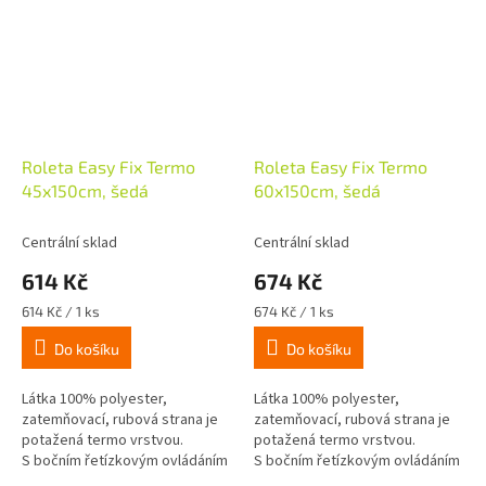
Roleta Easy Fix Termo
Roleta Easy Fix Termo
45x150cm, šedá
60x150cm, šedá
Centrální sklad
Centrální sklad
614 Kč
674 Kč
Měrná
Měrná
614 Kč / 1 ks
674 Kč / 1 ks
cena:
cena:
Do košíku
Do košíku
Látka 100% polyester,
Látka 100% polyester,
zatemňovací, rubová strana je
zatemňovací, rubová strana je
potažená termo vrstvou.
potažená termo vrstvou.
S bočním řetízkovým ovládáním
S bočním řetízkovým ovládáním
vpravo nebo vlevo, mini návinka
vpravo nebo vlevo, mini návinka