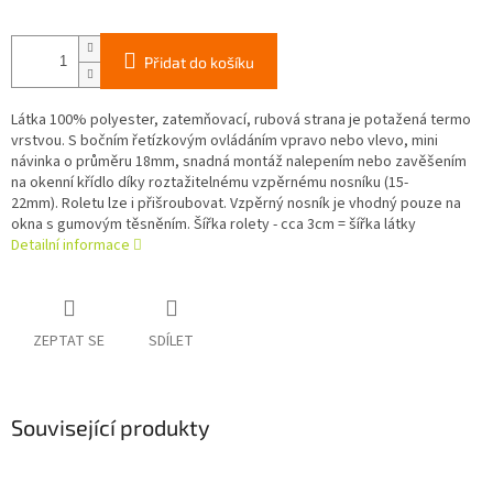
Přidat do košíku
Látka 100% polyester, zatemňovací, rubová strana je potažená termo
vrstvou. S bočním řetízkovým ovládáním vpravo nebo vlevo, mini
návinka o průměru 18mm, snadná montáž nalepením nebo zavěšením
na okenní křídlo díky roztažitelnému vzpěrnému nosníku (15-
22mm). Roletu lze i přišroubovat. Vzpěrný nosník je vhodný pouze na
okna s gumovým těsněním. Šířka rolety - cca 3cm = šířka látky
Detailní informace
ZEPTAT SE
SDÍLET
Související produkty