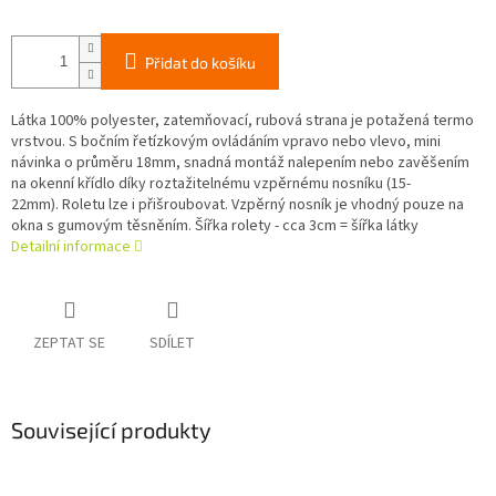
Přidat do košíku
Látka 100% polyester, zatemňovací, rubová strana je potažená termo
vrstvou. S bočním řetízkovým ovládáním vpravo nebo vlevo, mini
návinka o průměru 18mm, snadná montáž nalepením nebo zavěšením
na okenní křídlo díky roztažitelnému vzpěrnému nosníku (15-
22mm). Roletu lze i přišroubovat. Vzpěrný nosník je vhodný pouze na
okna s gumovým těsněním. Šířka rolety - cca 3cm = šířka látky
Detailní informace
ZEPTAT SE
SDÍLET
Související produkty