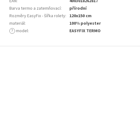
EAN
:
4003018262817
Barva termo a zatemňovací
:
přírodní
Rozměry EasyFix - šířka rolety
:
120x150 cm
materiál
:
100% polyester
?
model
:
EASYFIX TERMO
Z
á
p
a
t
í