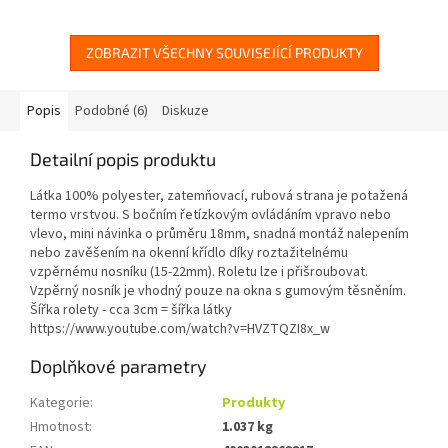
o průměru 18mm, snadná
o průměru 18mm, snadná
montáž...
montáž...
ZOBRAZIT VŠECHNY SOUVISEJÍCÍ PRODUKTY
Popis
Podobné (6)
Diskuze
Detailní popis produktu
Látka 100% polyester, zatemňovací, rubová strana je potažená
termo vrstvou. S bočním řetízkovým ovládáním vpravo nebo
vlevo, mini návinka o průměru 18mm, snadná montáž nalepením
nebo zavěšením na okenní křídlo díky roztažitelnému
vzpěrnému nosníku (15-22mm). Roletu lze i přišroubovat.
Vzpěrný nosník je vhodný pouze na okna s gumovým těsněním.
Šířka rolety - cca 3cm = šířka látky
https://www.youtube.com/watch?v=HVZTQZI8x_w
Doplňkové parametry
Kategorie
:
Produkty
Hmotnost
:
1.037 kg