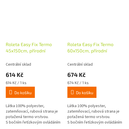
Roleta Easy Fix Termo
Roleta Easy Fix Termo
45x150cm, přírodní
60x150cm, přírodní
Centrální sklad
Centrální sklad
614 Kč
674 Kč
Měrná
Měrná
614 Kč / 1 ks
674 Kč / 1 ks
cena:
cena:
Do košíku
Do košíku
Látka 100% polyester,
Látka 100% polyester,
zatemňovací, rubová strana je
zatemňovací, rubová strana je
potažená termo vrstvou.
potažená termo vrstvou.
S bočním řetízkovým ovládáním
S bočním řetízkovým ovládáním
vpravo nebo vlevo, mini návinka
vpravo nebo vlevo, mini návinka