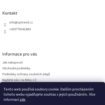
Kontakt
info
@
sptrend.cz
+420776341684
Informace pro vás
Jak nakupovat
Obchodní podmínky
Podmínky ochrany osobních údajů
Najdete nás i na MALL.CZ
Formulář pro odstoupení od Smlouvy
Tento web používá soubory cookie. Dalším procházením
Formulář pro uplatnění reklamace
tohoto webu vyjadřujete souhlas s jejich používáním.. Více
informací
zde
.