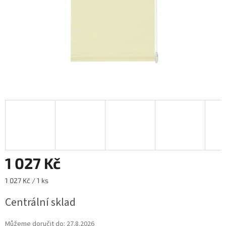
1 027 Kč
Měrná
1 027 Kč / 1 ks
cena:
Centrální sklad
Můžeme doručit do:
27.8.2026