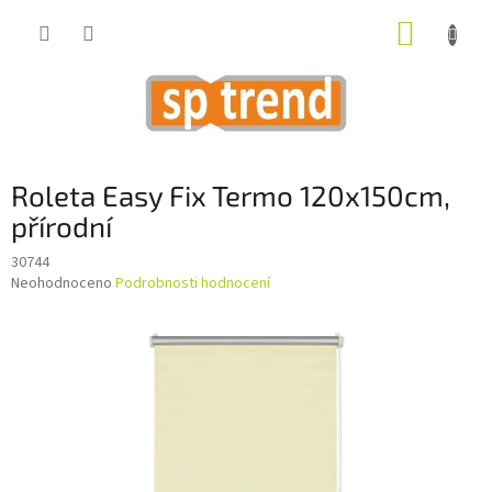
Přejít
NÁKUP
na
obsah
KOŠÍK
Roleta Easy Fix Termo 120x150cm,
přírodní
30744
Průměrné
Neohodnoceno
Podrobnosti hodnocení
hodnocení
produktu
je
0,0
z
5
hvězdiček.