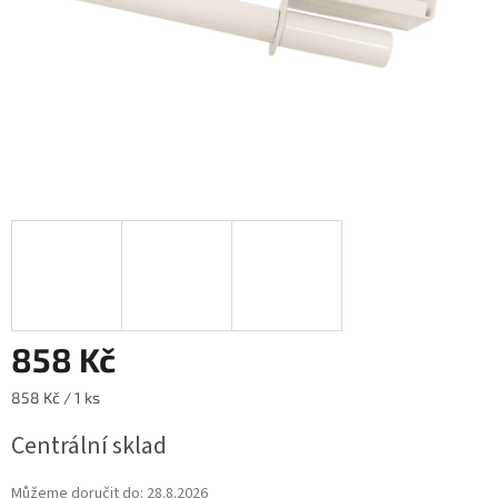
858 Kč
Měrná
858 Kč / 1 ks
cena:
Centrální sklad
Můžeme doručit do:
28.8.2026