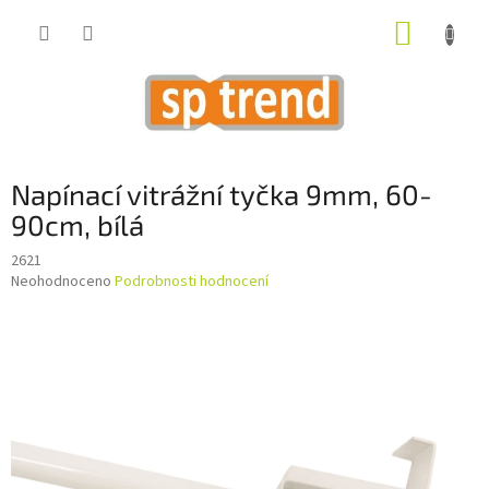
Přejít
NÁKUP
na
obsah
KOŠÍK
Napínací vitrážní tyčka 9mm, 60-
90cm, bílá
2621
Průměrné
Neohodnoceno
Podrobnosti hodnocení
hodnocení
produktu
je
0,0
z
5
hvězdiček.