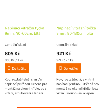
Napínací vitrážní tyčka
Napínací vitrážní tyčka
9mm, 40-60cm, bílá
9mm, 90-130cm, bílá
Centrální sklad
Centrální sklad
805 Kč
921 Kč
Měrná
Měrná
805 Kč / 1 ks
921 Kč / 1 ks
cena:
cena:
Do košíku
Do košíku
Kov, roztažitelná, s vnitřní
Kov, roztažitelná, s vnitřní
napínací pružinou. Určená pro
napínací pružinou. Určená pro
montáž na okenní křídlo, bez
montáž na okenní křídlo, bez
vrtání, šroubování a lepení.
vrtání, šroubování a lepení.
Jednoduše napněte na rám
Jednoduše napněte na rám
okna (tloušťka do 15mm). Pro...
okna (tloušťka do 15mm). Pro...