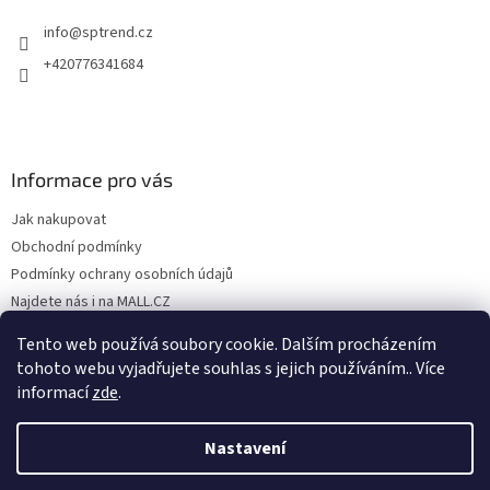
info
@
sptrend.cz
+420776341684
Informace pro vás
Jak nakupovat
Obchodní podmínky
Podmínky ochrany osobních údajů
Najdete nás i na MALL.CZ
Formulář pro odstoupení od Smlouvy
Tento web používá soubory cookie. Dalším procházením
Formulář pro uplatnění reklamace
tohoto webu vyjadřujete souhlas s jejich používáním.. Více
informací
zde
.
Nastavení
Vytvořil Shoptet