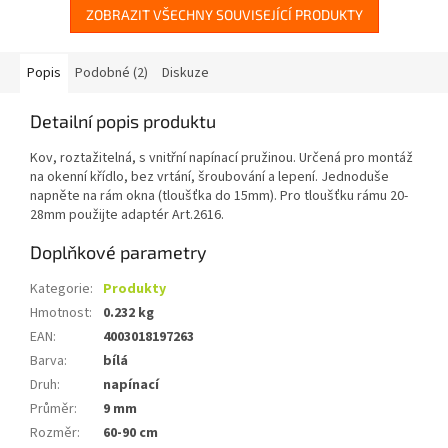
ZOBRAZIT VŠECHNY SOUVISEJÍCÍ PRODUKTY
Popis
Podobné (2)
Diskuze
Detailní popis produktu
Kov, roztažitelná, s vnitřní napínací pružinou. Určená pro montáž
na okenní křídlo, bez vrtání, šroubování a lepení. Jednoduše
napněte na rám okna (tloušťka do 15mm). Pro tloušťku rámu 20-
28mm použijte adaptér Art.2616.
Doplňkové parametry
Kategorie
:
Produkty
Hmotnost
:
0.232 kg
EAN
:
4003018197263
Barva
:
bílá
Druh
:
napínací
Průměr
:
9 mm
Rozměr
:
60-90 cm