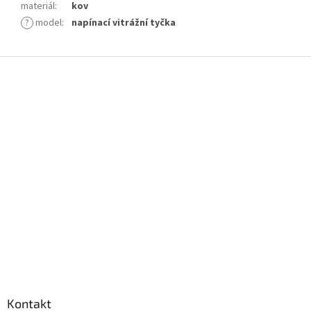
materiál
:
kov
?
model
:
napínací vitrážní tyčka
Z
á
p
a
t
í
Kontakt