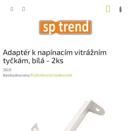
Přejít
NÁKUP
na
obsah
KOŠÍK
Adaptér k napínacím vitrážním
tyčkám, bílá - 2ks
2616
Průměrné
Neohodnoceno
Podrobnosti hodnocení
hodnocení
produktu
je
0,0
z
5
hvězdiček.