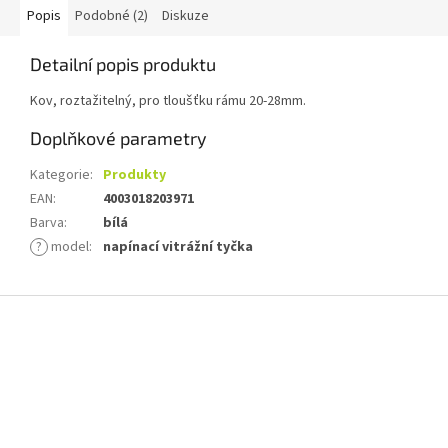
Popis
Podobné (2)
Diskuze
Detailní popis produktu
Kov, roztažitelný, pro tloušťku rámu 20-28mm.
Doplňkové parametry
Kategorie
:
Produkty
EAN
:
4003018203971
Barva
:
bílá
?
model
:
napínací vitrážní tyčka
Z
á
p
a
t
í