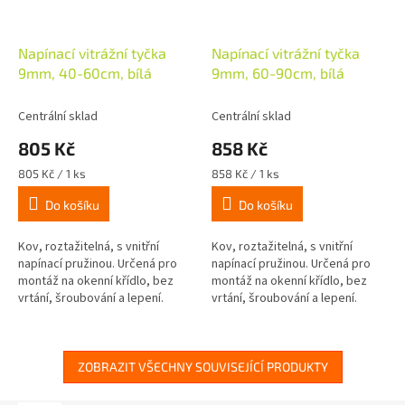
Napínací vitrážní tyčka
Napínací vitrážní tyčka
9mm, 40-60cm, bílá
9mm, 60-90cm, bílá
Centrální sklad
Centrální sklad
805 Kč
858 Kč
Měrná
Měrná
805 Kč / 1 ks
858 Kč / 1 ks
cena:
cena:
Do košíku
Do košíku
Kov, roztažitelná, s vnitřní
Kov, roztažitelná, s vnitřní
napínací pružinou. Určená pro
napínací pružinou. Určená pro
montáž na okenní křídlo, bez
montáž na okenní křídlo, bez
vrtání, šroubování a lepení.
vrtání, šroubování a lepení.
Jednoduše napněte na rám
Jednoduše napněte na rám
okna (tloušťka do 15mm). Pro...
okna (tloušťka do 15mm). Pro...
ZOBRAZIT VŠECHNY SOUVISEJÍCÍ PRODUKTY