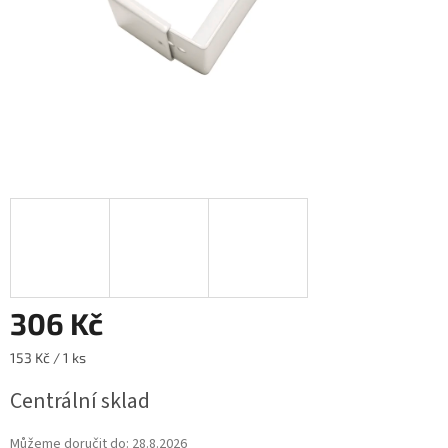
306 Kč
Měrná
153 Kč / 1 ks
cena:
Centrální sklad
Můžeme doručit do:
28.8.2026