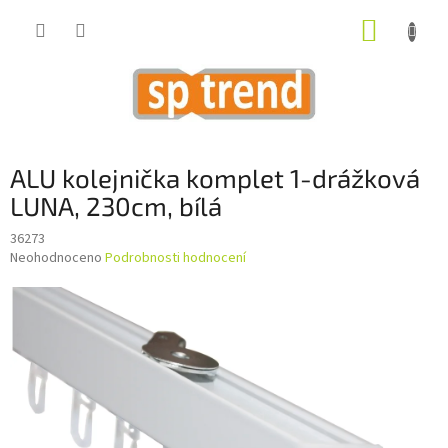
Přejít
NÁKUP
na
obsah
KOŠÍK
ALU kolejnička komplet 1-drážková
LUNA, 230cm, bílá
36273
Průměrné
Neohodnoceno
Podrobnosti hodnocení
hodnocení
produktu
je
0,0
z
5
hvězdiček.