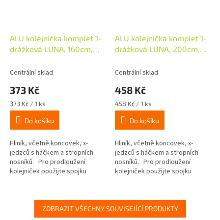
ALU kolejnička komplet 1-
ALU kolejnička komplet 1-
drážková LUNA, 160cm,
drážková LUNA, 200cm,
bílá
bílá
Centrální sklad
Centrální sklad
373 Kč
458 Kč
Měrná
Měrná
373 Kč / 1 ks
458 Kč / 1 ks
cena:
cena:
Do košíku
Do košíku
Hliník, včetně koncovek, x-
Hliník, včetně koncovek, x-
jedzců s háčkem a stropních
jedzců s háčkem a stropních
nosníků. Pro prodloužení
nosníků. Pro prodloužení
kolejniček použijte spojku
kolejniček použijte spojku
Art.36274.
Art.36274.
ZOBRAZIT VŠECHNY SOUVISEJÍCÍ PRODUKTY