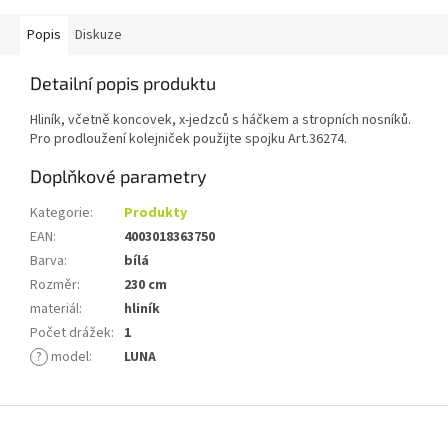
Popis
Diskuze
Detailní popis produktu
Hliník, včetně koncovek, x-jedzců s háčkem a stropních nosníků.
Pro prodloužení kolejniček použijte spojku Art.36274.
Doplňkové parametry
Kategorie
:
Produkty
EAN
:
4003018363750
Barva
:
bílá
Rozměr
:
230 cm
materiál
:
hliník
Počet drážek
:
1
?
model
:
LUNA
Z
á