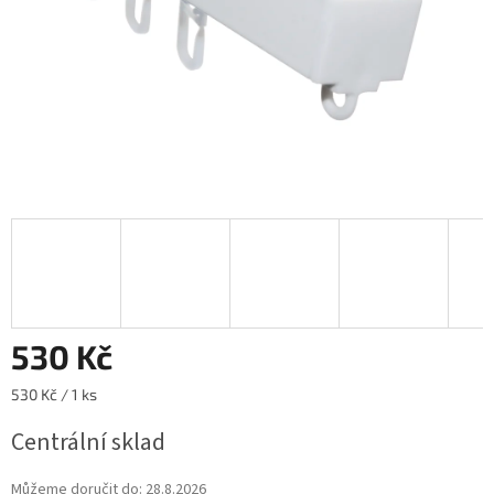
530 Kč
Měrná
530 Kč / 1 ks
cena:
Centrální sklad
Můžeme doručit do:
28.8.2026