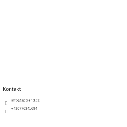
p
a
t
í
Kontakt
info
@
sptrend.cz
+420776341684