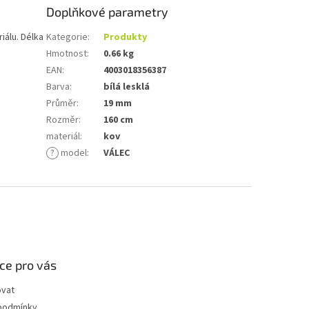
Doplňkové parametry
iálu. Délka
Kategorie
:
Produkty
Hmotnost
:
0.66 kg
EAN
:
4003018356387
Barva
:
bílá lesklá
Průměr
:
19 mm
Rozměr
:
160 cm
materiál
:
kov
?
model
:
VÁLEC
ce pro vás
ovat
podmínky