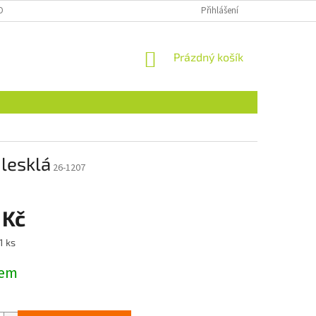
OBNÍCH ÚDAJŮ
NAJDETE NÁS I NA MALL.CZ
Přihlášení
FORMULÁŘ PRO ODSTOU
NÁKUPNÍ
Prázdný košík
KOŠÍK
lesklá
26-1207
 Kč
1 ks
dem