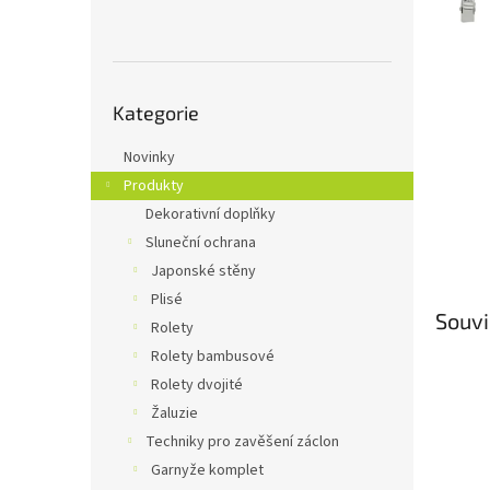
n
e
l
Přeskočit
Kategorie
kategorie
Novinky
Produkty
Dekorativní doplňky
Sluneční ochrana
Japonské stěny
Plisé
Souvi
Rolety
Rolety bambusové
Rolety dvojité
Žaluzie
Techniky pro zavěšení záclon
Garnyže komplet