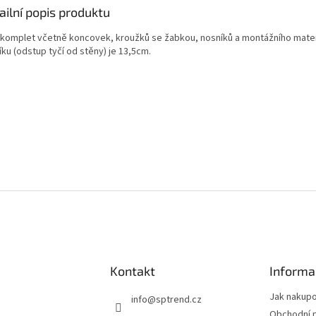
ailní popis produktu
 komplet včetně koncovek, kroužků se žabkou, nosníků a montážního mater
ku (odstup tyčí od stěny) je 13,5cm.
Kontakt
Informa
Jak nakup
info
@
sptrend.cz
Obchodní 