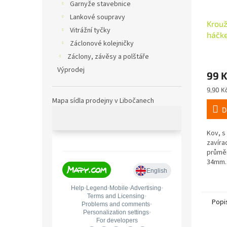
Garnyže stavebnice
Lankové soupravy
Krouž
Vitrážní tyčky
háčk
Záclonové kolejničky
bílá 
Záclony, závěsy a polštáře
Výprodej
99 
Měrná
9,90 Kč
cena:
Mapa sídla prodejny v Libočanech
D
Kov, s
zavíra
průměr
34mm.
Popi