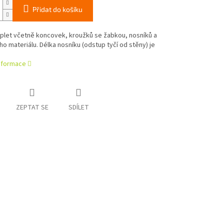
Přidat do košíku
plet včetně koncovek, kroužků se žabkou, nosníků a
o materiálu. Délka nosníku (odstup tyčí od stěny) je
informace
ZEPTAT SE
SDÍLET