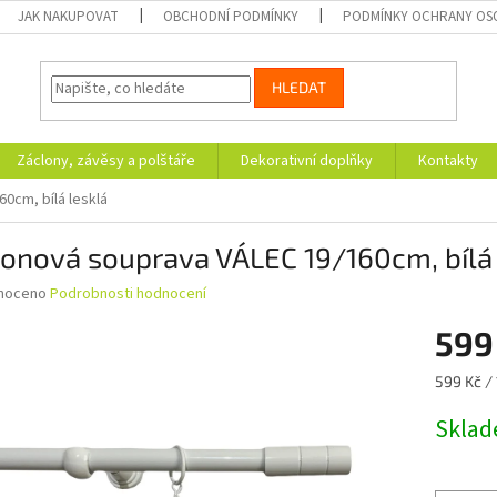
JAK NAKUPOVAT
OBCHODNÍ PODMÍNKY
PODMÍNKY OCHRANY OS
HLEDAT
Záclony, závěsy a polštáře
Dekorativní doplňky
Kontakty
0cm, bílá lesklá
onová souprava VÁLEC 19/160cm, bílá 
né
noceno
Podrobnosti hodnocení
ní
599
u
Měrná
599 Kč / 
cena:
Skla
ek.