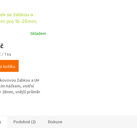
ek se žabkou a
em pro 16-20mm,
lesklá, 10ks
Skladem
Kč
 / 1 ks
o košíku
 kovovou žabkou a UH
cím háčkem, vnitřní
 28mm, vnější průměr
s
Podobné (2)
Diskuze