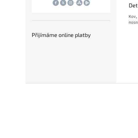
Det
Kov,
nosní
Přijímáme online platby
Z
á
p
a
t
í