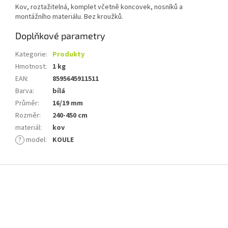
Kov, roztažitelná, komplet včetně koncovek, nosníků a
montážního materiálu. Bez kroužků.
Doplňkové parametry
Kategorie
:
Produkty
Hmotnost
:
1 kg
EAN
:
8595645911511
Barva
:
bílá
Průměr
:
16/19 mm
Rozměr
:
240-450 cm
materiál
:
kov
?
model
:
KOULE
Z
á
p
a
t
í