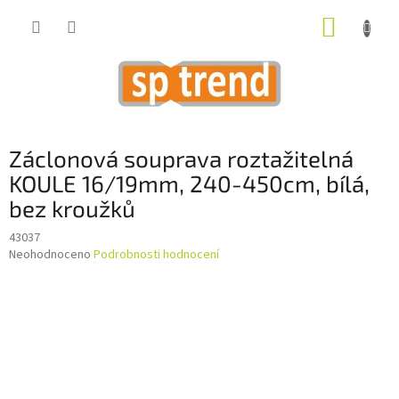
Přejít
NÁKUP
na
obsah
KOŠÍK
Záclonová souprava roztažitelná
KOULE 16/19mm, 240-450cm, bílá,
bez kroužků
43037
Průměrné
Neohodnoceno
Podrobnosti hodnocení
hodnocení
produktu
je
0,0
z
5
hvězdiček.