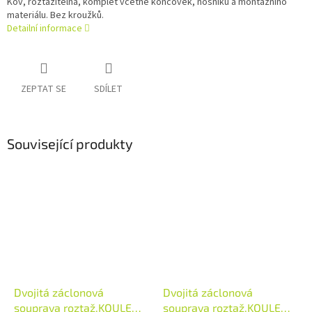
Kov, roztažitelná, komplet včetně koncovek, nosníků a montážního
materiálu. Bez kroužků.
Detailní informace
ZEPTAT SE
SDÍLET
Související produkty
Dvojitá záclonová
Dvojitá záclonová
souprava roztaž.KOULE
souprava roztaž.KOULE