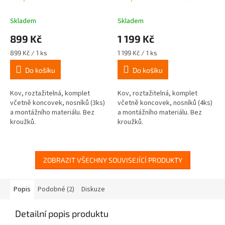
16/19mm, 120-230cm,
16/19mm, 200-350cm,
bílá,bez kroužků
bílá,bez kroužků
Skladem
Skladem
899 Kč
1 199 Kč
Měrná
Měrná
899 Kč / 1 ks
1 199 Kč / 1 ks
cena:
cena:
Do košíku
Do košíku
Kov, roztažitelná, komplet
Kov, roztažitelná, komplet
včetně koncovek, nosníků (3ks)
včetně koncovek, nosníků (4ks)
a montážního materiálu. Bez
a montážního materiálu. Bez
kroužků.
kroužků.
ZOBRAZIT VŠECHNY SOUVISEJÍCÍ PRODUKTY
Popis
Podobné (2)
Diskuze
Detailní popis produktu