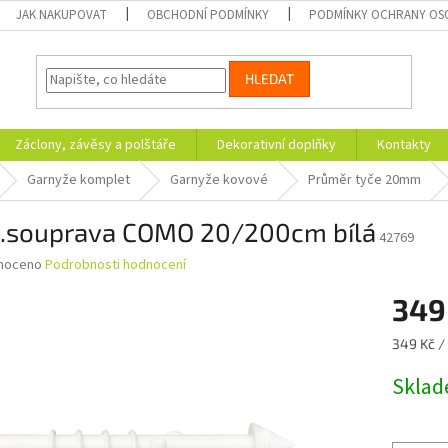
JAK NAKUPOVAT
OBCHODNÍ PODMÍNKY
PODMÍNKY OCHRANY OS
HLEDAT
Záclony, závěsy a polštáře
Dekorativní doplňky
Kontakty
Garnyže komplet
Garnyže kovové
Průměr tyče 20mm
l.souprava COMO 20/200cm bílá
42769
né
noceno
Podrobnosti hodnocení
ní
349
u
Měrná
349 Kč / 
cena:
Skla
ek.