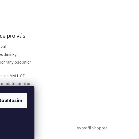
ce pro vás
ovat
podmínky
ochrany osobních
s i na MALL.CZ
ro odstoupení od
ro uplatnění
Souhlasím
Vytvořil Shoptet