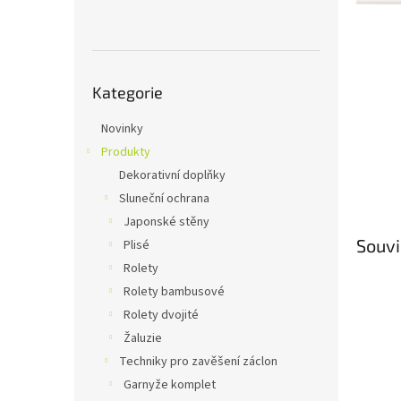
n
e
l
Přeskočit
Kategorie
kategorie
Novinky
Produkty
Dekorativní doplňky
Sluneční ochrana
Japonské stěny
Souvi
Plisé
Rolety
Rolety bambusové
Rolety dvojité
Žaluzie
Techniky pro zavěšení záclon
Garnyže komplet