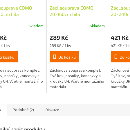
.souprava COMO
Zácl.souprava COMO
Zácl.so
20cm bílá
20/160cm bílá
20/240c
Skladem
Skladem
 Kč
289 Kč
421 Kč
Měrná
Měrná
/ 1 ks
289 Kč / 1 ks
421 Kč / 1 k
cena:
cena:
o košíku
Do košíku
Do ko
ová souprava komplet.
Záclonová souprava komplet.
Záclonová 
v, nosníky, koncovky a
Tyč kov, nosníky, koncovky a
Tyč kov, n
y UH. Včetně montážního
kroužky UH. Včetně montážního
kroužky UH
álu.
materiálu.
materiálu.
s
Podobné (2)
Diskuze
ailní popis produktu