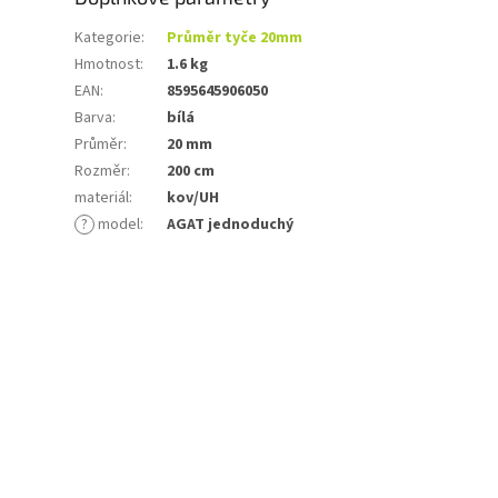
Kategorie
:
Průměr tyče 20mm
Hmotnost
:
1.6 kg
EAN
:
8595645906050
Barva
:
bílá
Průměr
:
20 mm
Rozměr
:
200 cm
materiál
:
kov/UH
?
model
:
AGAT jednoduchý