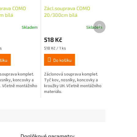
uprava COMO
Zácl.souprava COMO
m bílá
20/300cm bílá
Další
Skladem
Skladem
produkt
518 Kč
Měrná
s
518 Kč / 1 ks
cena:
šíku
Do košíku
souprava komplet.
Záclonová souprava komplet.
osníky, koncovky a
Tyč kov, nosníky, koncovky a
. Včetně montážního
kroužky UH. Včetně montážního
materiálu.
Doplňkové parametry