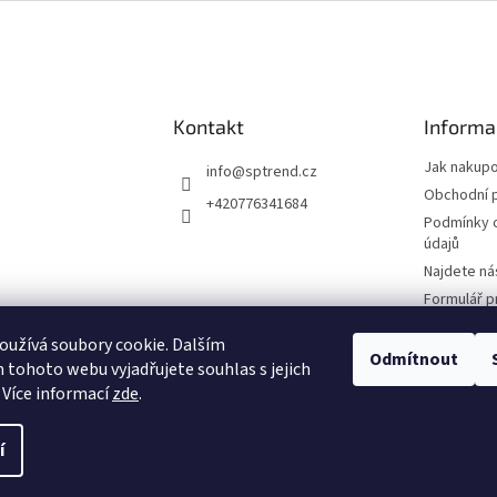
Kontakt
Informa
Jak nakup
info
@
sptrend.cz
Obchodní 
+420776341684
Podmínky 
údajů
Najdete ná
Formulář p
Smlouvy
užívá soubory cookie. Dalším
Formulář p
Odmítnout
tohoto webu vyjadřujete souhlas s jejich
reklamace
 Více informací
zde
.
í