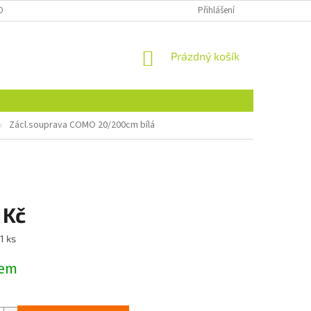
OBNÍCH ÚDAJŮ
NAJDETE NÁS I NA MALL.CZ
Přihlášení
FORMULÁŘ PRO ODSTOU
NÁKUPNÍ
Prázdný košík
KOŠÍK
Zácl.souprava COMO 20/200cm bílá
 Kč
1 ks
dem