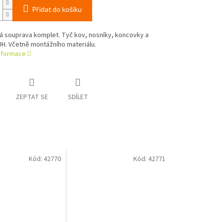
Přidat do košíku
á souprava komplet. Tyč kov, nosníky, koncovky a
H. Včetně montážního materiálu.
informace
ZEPTAT SE
SDÍLET
Kód:
42770
Kód:
42771