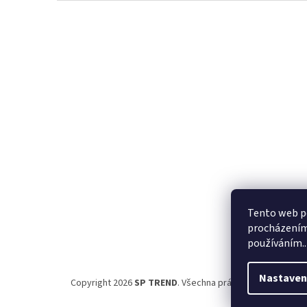
Z
á
p
a
t
í
Tento web po
procházením 
používáním..
Nastaven
Copyright 2026
SP TREND
. Všechna práva vyhrazena.