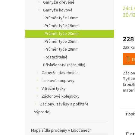
Garnyže dřevěné
Zácl
Garnyže kovové
20/1
Průměr tyče 16mm
Průměr tyče 19mm
Průměr tyče 20mm
228
Průměr tyče 25mm
Měrná
228 Kč 
Průměr tyče 28mm
cena:
Roztažitelné
D
Příslušenství (náhr. díly)
Garnyže stavebnice
Záclon
Tyč ko
Lankové soupravy
kroužk
Vitrážní tyčky
materi
Záclonové kolejničky
Záclony, závěsy a polštáře
Výprodej
Popi
Mapa sídla prodejny v Libočanech
Det