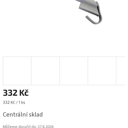
332 Kč
Měrná
332 Kč / 1 ks
cena:
Centrální sklad
Můžeme doručit do:
27.8.2026