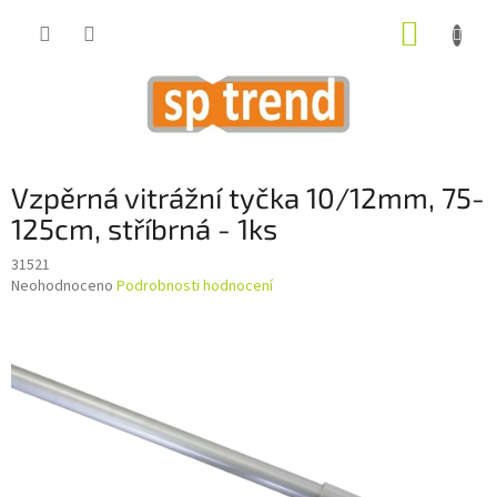
Přejít
NÁKUP
na
obsah
KOŠÍK
Vzpěrná vitrážní tyčka 10/12mm, 75-
125cm, stříbrná - 1ks
31521
Průměrné
Neohodnoceno
Podrobnosti hodnocení
hodnocení
produktu
je
0,0
z
5
hvězdiček.