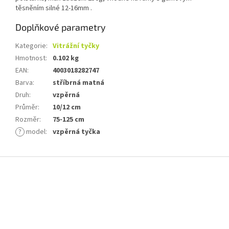
těsněním silné 12-16mm .
Doplňkové parametry
Kategorie
:
Vitrážní tyčky
Hmotnost
:
0.102 kg
EAN
:
4003018282747
Barva
:
stříbrná matná
Druh
:
vzpěrná
Průměr
:
10/12 cm
Rozměr
:
75-125 cm
?
model
:
vzpěrná tyčka
Z
á
p
a
t
í