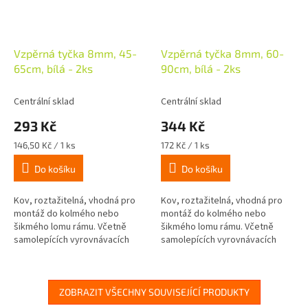
Vzpěrná tyčka 8mm, 45-
Vzpěrná tyčka 8mm, 60-
65cm, bílá - 2ks
90cm, bílá - 2ks
Centrální sklad
Centrální sklad
293 Kč
344 Kč
Měrná
Měrná
146,50 Kč / 1 ks
172 Kč / 1 ks
cena:
cena:
Do košíku
Do košíku
Kov, roztažitelná, vhodná pro
Kov, roztažitelná, vhodná pro
montáž do kolmého nebo
montáž do kolmého nebo
šikmého lomu rámu. Včetně
šikmého lomu rámu. Včetně
samolepících vyrovnávacích
samolepících vyrovnávacích
klínků.
klínků.
ZOBRAZIT VŠECHNY SOUVISEJÍCÍ PRODUKTY