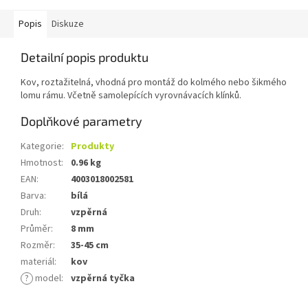
Popis
Diskuze
Detailní popis produktu
Kov, roztažitelná, vhodná pro montáž do kolmého nebo šikmého
lomu rámu. Včetně samolepících vyrovnávacích klínků.
Doplňkové parametry
Kategorie
:
Produkty
Hmotnost
:
0.96 kg
EAN
:
4003018002581
Barva
:
bílá
Druh
:
vzpěrná
Průměr
:
8 mm
Rozměr
:
35-45 cm
materiál
:
kov
?
model
:
vzpěrná tyčka