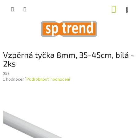
Přejít
NÁKUP
na
obsah
KOŠÍK
Vzpěrná tyčka 8mm, 35-45cm, bílá -
2ks
258
Průměrné
1 hodnocení
Podrobnosti hodnocení
hodnocení
produktu
je
4,0
z
5
hvězdiček.