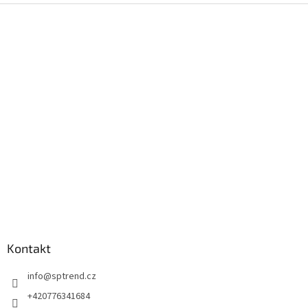
Z
á
p
a
t
í
Kontakt
info
@
sptrend.cz
+420776341684